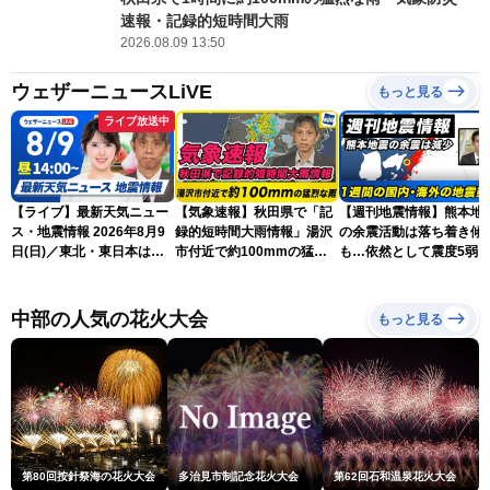
速報・記録的短時間大雨
2026.08.09 13:50
ウェザーニュースLiVE
もっと見る
ライブ放送中
【ライブ】最新天気ニュー
【気象速報】秋田県で「記
【週刊地震情報】熊本地
ス・地震情報 2026年8月9
録的短時間大雨情報」湯沢
の余震活動は落ち着き傾
日(日)／東北・東日本は急
市付近で約100mmの猛烈
も…依然として震度5弱
な雷雨に注意〈ウェザーニ
な雨
戒
ュースLiVEアフタヌーン・
小川千奈／芳野達郎〉
中部の人気の花火大会
もっと見る
第80回按針祭海の花火大会
多治見市制記念花火大会
第62回石和温泉花火大会