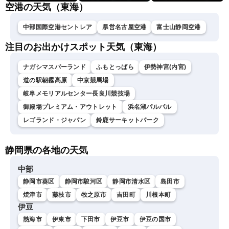
空港の天気（東海）
中部国際空港セントレア
県営名古屋空港
富士山静岡空港
注目のお出かけスポット天気（東海）
ナガシマスパーランド
ふもとっぱら
伊勢神宮(内宮)
道の駅朝霧高原
中京競馬場
岐阜メモリアルセンター長良川競技場
御殿場プレミアム・アウトレット
浜名湖パルパル
レゴランド・ジャパン
鈴鹿サーキットパーク
静岡県の各地の天気
中部
静岡市葵区
静岡市駿河区
静岡市清水区
島田市
焼津市
藤枝市
牧之原市
吉田町
川根本町
伊豆
熱海市
伊東市
下田市
伊豆市
伊豆の国市