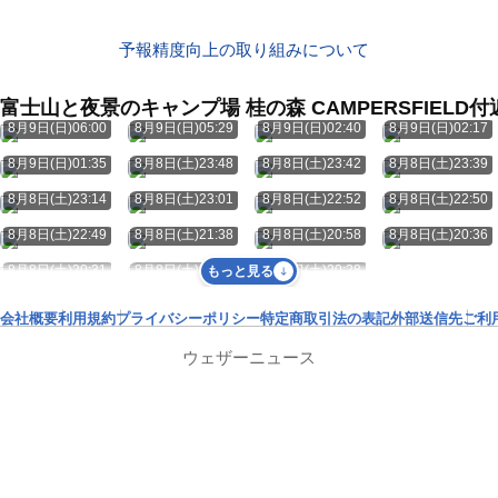
予報精度向上の取り組みについて
富士山と夜景のキャンプ場 桂の森 CAMPERSFIEL
8月9日(日)06:00
8月9日(日)05:29
8月9日(日)02:40
8月9日(日)02:17
8月9日(日)01:35
8月8日(土)23:48
8月8日(土)23:42
8月8日(土)23:39
8月8日(土)23:14
8月8日(土)23:01
8月8日(土)22:52
8月8日(土)22:50
8月8日(土)22:49
8月8日(土)21:38
8月8日(土)20:58
8月8日(土)20:36
8月8日(土)20:31
8月8日(土)20:30
8月8日(土)20:28
もっと見る
会社概要
利用規約
プライバシーポリシー
特定商取引法の表記
外部送信先
ご利
ウェザーニュース