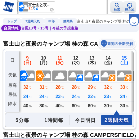
富士山と夜景のキャンプ場 桂の森 CAMPERSFIELD
32
/
24
検索
現在地
雨雲レーダー
台風情報
地震情報
警報・注意報
2週間天気
ラ
富士山と夜景のキャンプ場 桂の森 CAM
トップ
2週間天気
中部
静岡県
台風情報
台風13号・15号｜今後の予想進路
富士山と夜景のキャンプ場 桂の森 CAMPERSFIEL
週間の最新見解
8
9
10
11
12
13
14
15
日
(土)
(日)
(月)
(火)
(水)
(木)
(金)
(土)
(
天気
最高
32
32
31
28
28
29
32
33
3
℃
℃
℃
℃
℃
℃
℃
℃
最低
25
24
24
23
24
22
23
24
2
℃
℃
℃
℃
℃
℃
℃
℃
降水
0
40
30
40
60
60
30
30
4
ミリ
%
%
%
%
%
%
%
5分毎
1時間毎
今日明日
2週間天気
富士山と夜景のキャンプ場 桂の森 CAMPERSFIEL