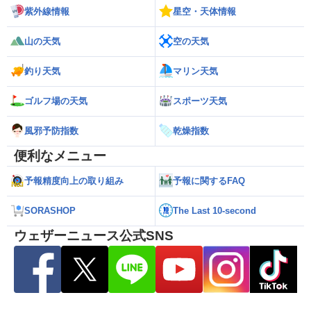
紫外線情報
星空・天体情報
山の天気
空の天気
釣り天気
マリン天気
ゴルフ場の天気
スポーツ天気
風邪予防指数
乾燥指数
便利なメニュー
予報精度向上の取り組み
予報に関するFAQ
SORASHOP
The Last 10-second
ウェザーニュース公式SNS