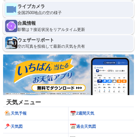
ライブカメラ
全国2500地点の空の様子
台風情報
影響は？接近状況をリアルタイム更新
ウェザーリポート
空の写真を投稿して最新の天気を共有
天気メニュー
天気予報
2週間天気
天気図
過去天気図