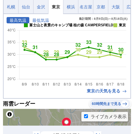
札幌
仙台
金沢
東京
横浜
名古屋
京都
大阪
広
集計期間：8月9日(日)～8月18日(火)
最高気温
最低気温
富士山と夜景のキャンプ場 桂の森 CAMPERSFIELD
東京
東京の天気を見る
雨雲レーダー
60時間先まで見る