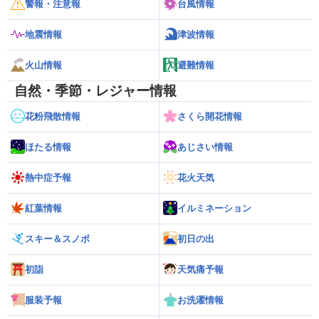
警報・注意報
台風情報
地震情報
津波情報
火山情報
避難情報
自然・季節・レジャー情報
花粉飛散情報
さくら開花情報
ほたる情報
あじさい情報
熱中症予報
花火天気
紅葉情報
イルミネーション
スキー＆スノボ
初日の出
初詣
天気痛予報
服装予報
お洗濯情報