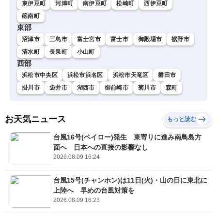
東伊豆町
河津町
南伊豆町
松崎町
西伊豆町
函南町
東部
沼津市
三島市
富士宮市
富士市
御殿場市
裾野市
清水町
長泉町
小山町
西部
浜松市中央区
浜松市浜名区
浜松市天竜区
磐田市
掛川市
袋井市
湖西市
御前崎市
菊川市
森町
お天気ニュース
もっと読む
台風16号(ペイロー)発生 東寄りに進み南鳥島方
面へ 日本への直接の影響なし
2026.08.09 16:24
台風15号(チャンホン)は11日(火)・山の日に東北に
上陸へ 早めの台風対策を
2026.08.09 16:23