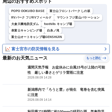
周辺のおすすめスポット
POPO OOKUBO BASE
富士山フロントパーク しの坂
RVパーク フジRVフィールド
マウントフジ里山バケーション
大倉川農地防災ダム
foothills キャンプ場
表富士キャンピング場
白糸ノ滝
富士山オートキャンプ場GENSHIJIN
富士宮市の防災情報を見る
最新のお天気ニュース
もっと読む
週間天気予報 お盆休みに台風15号が上陸の可能
性 厳しい暑さとゲリラ雷雨に注意
2026.08.09 14:28
新潟県内で「ろうと雲」が発生 竜巻を含む突風
に注意
2026.08.09 14:14
秋田県で1時間に約100mmの猛烈な雨 気象防災