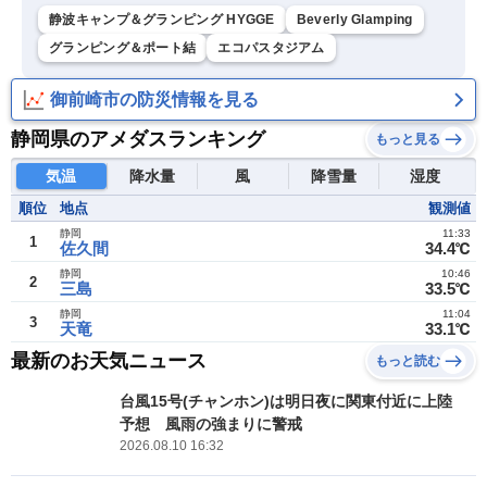
静波キャンプ＆グランピング HYGGE
Beverly Glamping
グランピング＆ポート結
エコパスタジアム
御前崎市の防災情報を見る
静岡県のアメダスランキング
もっと見る
気温
降水量
風
降雪量
湿度
順位
地点
観測値
静岡
11:33
1
佐久間
34.4℃
静岡
10:46
2
三島
33.5℃
静岡
11:04
3
天竜
33.1℃
最新のお天気ニュース
もっと読む
台風15号(チャンホン)は明日夜に関東付近に上陸
予想 風雨の強まりに警戒
2026.08.10 16:32