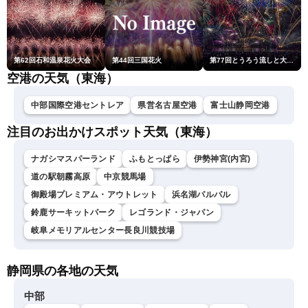
第62回石和温泉花火大会
第44回三国花火
第77回とうろう流しと大花火大会
空港の天気（東海）
中部国際空港セントレア
県営名古屋空港
富士山静岡空港
注目のお出かけスポット天気（東海）
ナガシマスパーランド
ふもとっぱら
伊勢神宮(内宮)
道の駅朝霧高原
中京競馬場
御殿場プレミアム・アウトレット
浜名湖パルパル
鈴鹿サーキットパーク
レゴランド・ジャパン
岐阜メモリアルセンター長良川競技場
静岡県の各地の天気
中部