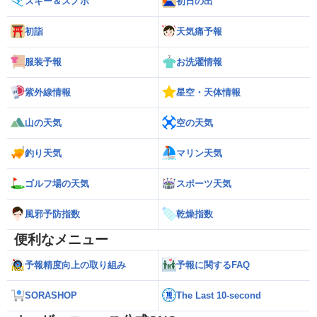
スキー＆スノボ
初日の出
初詣
天気痛予報
服装予報
お洗濯情報
紫外線情報
星空・天体情報
山の天気
空の天気
釣り天気
マリン天気
ゴルフ場の天気
スポーツ天気
風邪予防指数
乾燥指数
便利なメニュー
予報精度向上の取り組み
予報に関するFAQ
SORASHOP
The Last 10-second