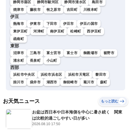
静岡市葵区
静岡市駿河区
静岡市清水区
島田市
焼津市
藤枝市
牧之原市
吉田町
川根本町
伊豆
熱海市
伊東市
下田市
伊豆市
伊豆の国市
東伊豆町
河津町
南伊豆町
松崎町
西伊豆町
函南町
東部
沼津市
三島市
富士宮市
富士市
御殿場市
裾野市
清水町
長泉町
小山町
西部
浜松市中央区
浜松市浜名区
浜松市天竜区
磐田市
掛川市
袋井市
湖西市
御前崎市
菊川市
森町
お天気ニュース
もっと読む
お盆は西日本や日本海側を中心に暑さ続く 関東
は比較的過ごしやすい日が多い
2026.08.10 17:50