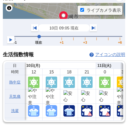
生活指数情報
アイコンの説明
日
10日(月)
11日(火)
12
15
18
21
0
3
時間
熱中症
天気痛
洗濯