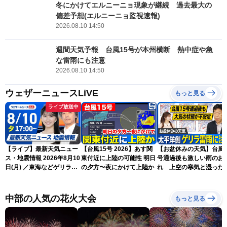
冬にかけてエルニーニョ現象が継続 過去最大の
偏差予想(エルニーニョ監視速報)
2026.08.10 14:50
週間天気予報 台風15号が本州横断 熱中症や急
な雷雨にも注意
2026.08.10 14:50
ウェザーニュースLiVE
もっと見る
ライブ放送中
【ライブ】最新天気ニュー
【台風15号 2026】あす関
【お盆休みの天気】台風1
ス・地震情報 2026年8月10
東付近に上陸の可能性 明日
号通過後も激しい雨のお
日(月) ／東海などゲリラ雷
の夕方〜夜にかけて上陸か
れ 上空の寒気と湿った
雨に注意 東北や関東は早め
気でゲリラ雷雨に注意
の台風対策を〈ウェザーニ
ュースLiVEイブニング・駒
中部の人気の花火大会
もっと見る
木結衣／宇野沢達也〉