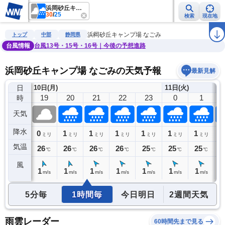
浜岡砂丘キャンプ場 なごみ
30
/
25
検索
現在地
雨雲レーダー
台風情報
地震情報
警報・注意報
2週間天気
ラ
浜岡砂丘キャンプ場 なごみ
トップ
中部
静岡県
台風情報
台風13号・15号・16号｜今後の予想進路
浜岡砂丘キャンプ場 なごみの天気予報
最新見解
日
10日(月)
11日(火)
18
19
20
21
22
23
0
1
時
天気
降水
0
0
1
1
1
1
1
1
1
ミリ
ミリ
ミリ
ミリ
ミリ
ミリ
ミリ
ミリ
気温
27
26
26
26
26
25
25
25
2
℃
℃
℃
℃
℃
℃
℃
℃
風
2
1
1
1
1
1
1
1
1
m/s
m/s
m/s
m/s
m/s
m/s
m/s
m/s
5分毎
1時間毎
今日明日
2週間天気
雨雲レーダー
60時間先まで見る