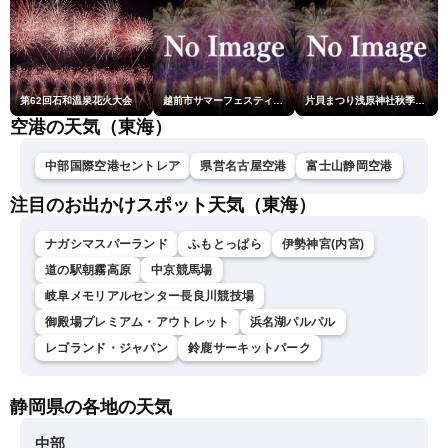
第62回石和温泉花火大会
越前市サマーフェスティバル花火大会
片貝まつり浅原神社秋季例大祭奉納大煙火
空港の天気（東海）
中部国際空港セントレア
県営名古屋空港
富士山静岡空港
注目のお出かけスポット天気（東海）
ナガシマスパーランド
ふもとっぱら
伊勢神宮(内宮)
道の駅朝霧高原
中京競馬場
岐阜メモリアルセンター長良川競技場
御殿場プレミアム・アウトレット
浜名湖パルパル
レゴランド・ジャパン
鈴鹿サーキットパーク
静岡県の各地の天気
中部