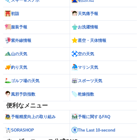
スキー＆スノボ
初日の出
初詣
天気痛予報
服装予報
お洗濯情報
紫外線情報
星空・天体情報
山の天気
空の天気
釣り天気
マリン天気
ゴルフ場の天気
スポーツ天気
風邪予防指数
乾燥指数
便利なメニュー
予報精度向上の取り組み
予報に関するFAQ
SORASHOP
The Last 10-second