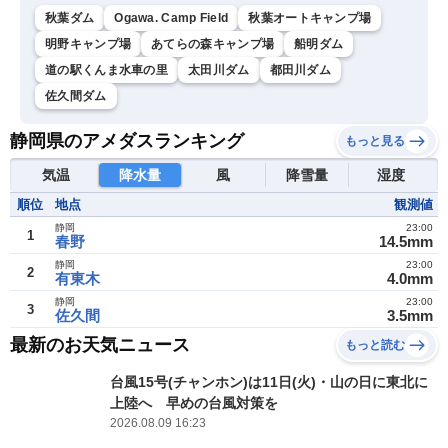
秋葉ダム
Ogawa. Camp Field
秋葉オートキャンプ場
明野キャンプ場
あてらの森キャンプ場
船明ダム
道の駅くんま水車の里
太田川ダム
都田川ダム
佐久間ダム
静岡県のアメダスランキング
もっと見る
気温
降水量
風
降雪量
湿度
順位
地点
観測値
静岡
23:00
1
春野
14.5mm
静岡
23:00
2
有東木
4.0mm
静岡
23:00
3
佐久間
3.5mm
最新のお天気ニュース
もっと読む
台風15号(チャンホン)は11日(火)・山の日に東北に
上陸へ 早めの台風対策を
2026.08.09 16:23