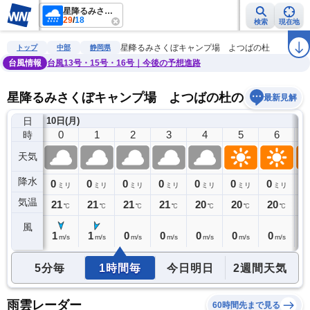
星降るみさくぼキャンプ場 よつばの杜
29
/
18
検索
現在地
雨雲レーダー
台風情報
地震情報
警報・注意報
2週間天気
ラ
星降るみさくぼキャンプ場 よつばの杜
トップ
中部
静岡県
台風情報
台風13号・15号・16号｜今後の予想進路
星降るみさくぼキャンプ場 よつばの杜の天気予報
最新見解
日
9日(日)
10日(月)
23
0
1
2
3
4
5
6
時
天気
降水
1
0
0
0
0
0
0
0
0
ミリ
ミリ
ミリ
ミリ
ミリ
ミリ
ミリ
ミリ
気温
21
21
21
21
21
20
20
20
2
℃
℃
℃
℃
℃
℃
℃
℃
風
1
1
1
0
0
0
0
0
1
m/s
m/s
m/s
m/s
m/s
m/s
m/s
m/s
5分毎
1時間毎
今日明日
2週間天気
雨雲レーダー
60時間先まで見る