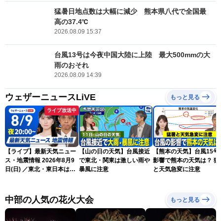
猛暑日地点数は大幅に減少 熊本県八代で全国最
高の37.4℃
2026.08.09 15:37
台風13号は今夜中国大陸に上陸 最大500mmの大
雨のおそれ
2026.08.09 14:39
ウェザーニュースLiVE
もっと見る
ライブ放送中
【ライブ】最新天気ニュー
【山の日の天気】台風接近
【熊本の天気】台風15号
ス・地震情報 2026年8月9
で東北・関東は激しい雨や
影響で熊本の天気は？ 猛
日(日) ／東北・東日本は急
暴風に注意
と天気急変に注意
な雷雨に注意〈ウェザーニ
ュースLiVEムーン・駒木結
衣／芳野達郎〉
中部の人気の花火大会
もっと見る