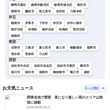
静岡市葵区
静岡市駿河区
静岡市清水区
島田市
焼津市
藤枝市
牧之原市
吉田町
川根本町
伊豆
熱海市
伊東市
下田市
伊豆市
伊豆の国市
東伊豆町
河津町
南伊豆町
松崎町
西伊豆町
函南町
東部
沼津市
三島市
富士宮市
富士市
御殿場市
裾野市
清水町
長泉町
小山町
西部
浜松市中央区
浜松市浜名区
浜松市天竜区
磐田市
掛川市
袋井市
湖西市
御前崎市
菊川市
森町
お天気ニュース
もっと読む
関東各地で雷雨 夜になり激しい雨のエリアは南
部に移動
2026.08.09 20:21