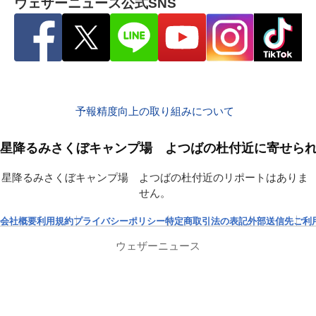
ウェザーニュース公式SNS
予報精度向上の取り組みについて
星降るみさくぼキャンプ場 よつばの杜付近に寄せら
星降るみさくぼキャンプ場 よつばの杜付近のリポートはありま
せん。
会社概要
利用規約
プライバシーポリシー
特定商取引法の表記
外部送信先
ご利
ウェザーニュース