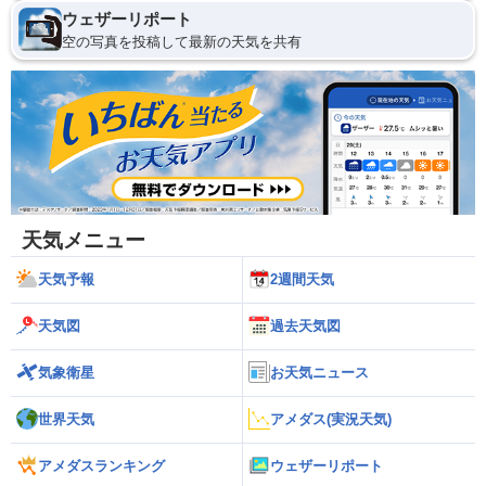
ウェザーリポート
空の写真を投稿して最新の天気を共有
天気メニュー
天気予報
2週間天気
天気図
過去天気図
気象衛星
お天気ニュース
世界天気
アメダス(実況天気)
アメダスランキング
ウェザーリポート