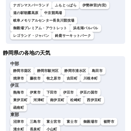
ナガシマスパーランド
ふもとっぱら
伊勢神宮(内宮)
道の駅朝霧高原
中京競馬場
岐阜メモリアルセンター長良川競技場
御殿場プレミアム・アウトレット
浜名湖パルパル
レゴランド・ジャパン
鈴鹿サーキットパーク
静岡県の各地の天気
中部
静岡市葵区
静岡市駿河区
静岡市清水区
島田市
焼津市
藤枝市
牧之原市
吉田町
川根本町
伊豆
熱海市
伊東市
下田市
伊豆市
伊豆の国市
東伊豆町
河津町
南伊豆町
松崎町
西伊豆町
函南町
東部
沼津市
三島市
富士宮市
富士市
御殿場市
裾野市
清水町
長泉町
小山町