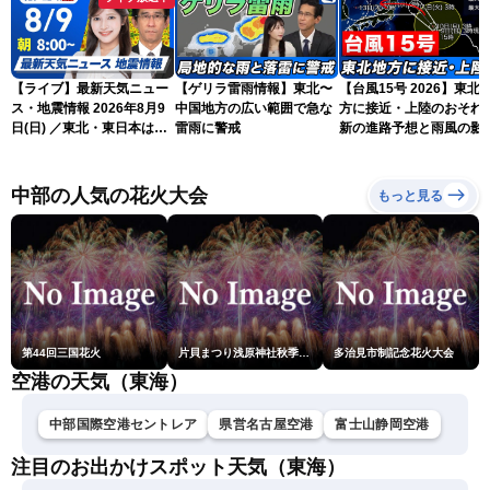
【ライブ】最新天気ニュー
【ゲリラ雷雨情報】東北〜
【台風15号 2026】東北
ス・地震情報 2026年8月9
中国地方の広い範囲で急な
方に接近・上陸のおそれ 
日(日) ／東北・東日本は急
雷雨に警戒
新の進路予想と雨風の影
な雷雨に注意 沖縄は暴風
（9日6時更新）
雨に警戒続く〈ウェザーニ
ュースLiVEサンシャイン・
中部の人気の花火大会
もっと見る
岡本結子リサ／山口剛央〉
第44回三国花火
片貝まつり浅原神社秋季例大祭奉納大煙火
多治見市制記念花火大会
空港の天気（東海）
中部国際空港セントレア
県営名古屋空港
富士山静岡空港
注目のお出かけスポット天気（東海）