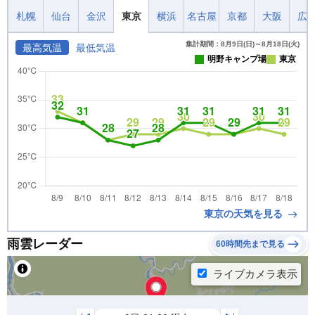
札幌
仙台
金沢
東京
横浜
名古屋
京都
大阪
広
集計期間：8月9日(日)～8月18日(火)
最高気温
最低気温
明野キャンプ場
東京
東京の天気を見る
雨雲レーダー
60時間先まで見る