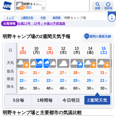
明野キャンプ場
32
/
22
検索
現在地
雨雲レーダー
台風情報
地震情報
警報・注意報
2週間天気
ラ
明野キャンプ場
トップ
2週間天気
中部
静岡県
台風情報
台風13号・15号｜今後の予想進路
明野キャンプ場の2週間天気予報
週間の最新見解
8
9
10
11
12
13
14
15
日
(土)
(日)
(月)
(火)
(水)
(木)
(金)
(土)
(
天気
最高
33
32
31
28
27
28
31
31
2
℃
℃
℃
℃
℃
℃
℃
℃
最低
23
22
23
22
22
20
20
21
2
℃
℃
℃
℃
℃
℃
℃
℃
降水
0
30
30
40
40
60
30
30
4
ミリ
%
%
%
%
%
%
%
5分毎
1時間毎
今日明日
2週間天気
明野キャンプ場と主要都市の気温比較