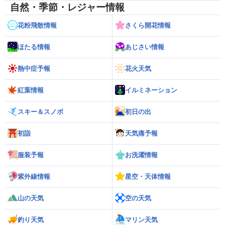
自然・季節・レジャー情報
花粉飛散情報
さくら開花情報
ほたる情報
あじさい情報
熱中症予報
花火天気
紅葉情報
イルミネーション
スキー＆スノボ
初日の出
初詣
天気痛予報
服装予報
お洗濯情報
紫外線情報
星空・天体情報
山の天気
空の天気
釣り天気
マリン天気