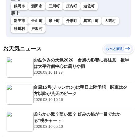
鶴岡市
酒田市
三川町
庄内町
遊佐町
最上
新庄市
金山町
最上町
舟形町
真室川町
大蔵村
鮭川村
戸沢村
お天気ニュース
もっと読む
お盆休みの天気2026 台風の影響に要注意 後半
は太平洋側中心に曇りや雨
2026.08.10 11:39
台風15号(チャンホン)は明日上陸予想 関東は夕
方以降が荒天のピーク
2026.08.10 10:16
柔らかい派？硬い派？ 好みの桃が一目でわか
る“桃チャート”
2026.08.10 05:10