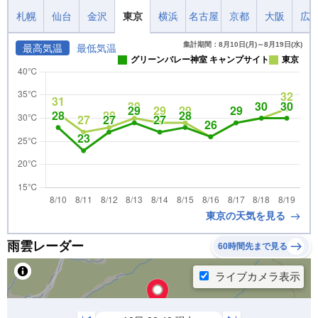
札幌
仙台
金沢
東京
横浜
名古屋
京都
大阪
広
集計期間：8月10日(月)～8月19日(水)
最高気温
最低気温
グリーンバレー神室 キャンプサイト
東京
東京の天気を見る
雨雲レーダー
60時間先まで見る