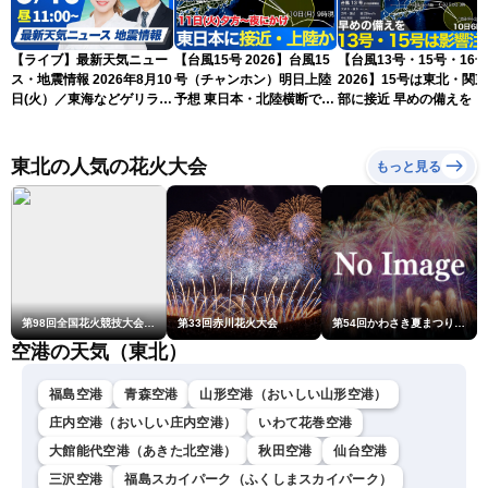
【ライブ】最新天気ニュー
【台風15号 2026】台風15
【台風13号・15号・16号
ス・地震情報 2026年8月10
号（チャンホン）明日上陸
2026】15号は東北・関
日(火）／東海などゲリラ雷
予想 東日本・北陸横断で大
部に接近 早めの備えを（
雨に注意 東北や関東は早め
雨や暴風に要警戒（10日9
日6時更新）
の台風対策を〈ウェザーニ
時現在）
ュースLiVEコーヒータイ
東北の人気の花火大会
もっと見る
ム・小林李衣奈／有賀哲
夫〉
第98回全国花火競技大会「大曲の花火」
第33回赤川花火大会
第54回かわさき夏まつり花火大会「おらが自慢のでっかい花火」
空港の天気（東北）
福島空港
青森空港
山形空港（おいしい山形空港）
庄内空港（おいしい庄内空港）
いわて花巻空港
大館能代空港（あきた北空港）
秋田空港
仙台空港
三沢空港
福島スカイパーク（ふくしまスカイパーク）