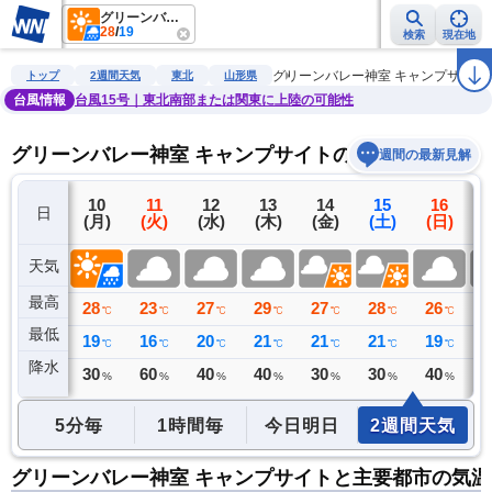
グリーンバレー神室 キャンプサイト
28
/
19
検索
現在地
雨雲レーダー
台風情報
地震情報
警報・注意報
2週間天気
ラ
グリーンバレー神室 キャンプサイト
トップ
2週間天気
東北
山形県
台風情報
台風15号｜東北南部または関東に上陸の可能性
グリーンバレー神室 キャンプサイトの2週間天気予報
週間の最新見解
9
10
11
12
13
14
15
16
日
(日)
(月)
(火)
(水)
(木)
(金)
(土)
(日)
(
天気
最高
29
28
23
27
29
27
28
26
2
℃
℃
℃
℃
℃
℃
℃
℃
最低
20
19
16
20
21
21
21
19
2
℃
℃
℃
℃
℃
℃
℃
℃
降水
0
30
60
40
40
30
30
40
4
ミリ
%
%
%
%
%
%
%
5分毎
1時間毎
今日明日
2週間天気
グリーンバレー神室 キャンプサイトと主要都市の気温