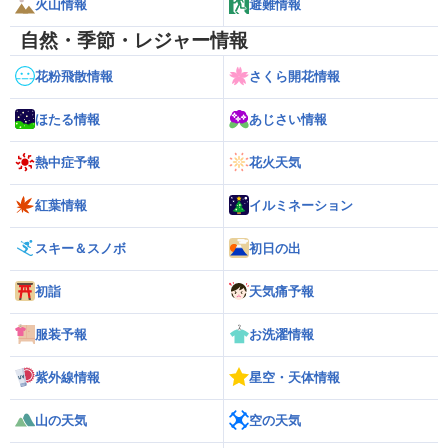
火山情報
避難情報
自然・季節・レジャー情報
花粉飛散情報
さくら開花情報
ほたる情報
あじさい情報
熱中症予報
花火天気
紅葉情報
イルミネーション
スキー＆スノボ
初日の出
初詣
天気痛予報
服装予報
お洗濯情報
紫外線情報
星空・天体情報
山の天気
空の天気