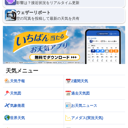
影響は？接近状況をリアルタイム更新
ウェザーリポート
空の写真を投稿して最新の天気を共有
天気メニュー
天気予報
2週間天気
天気図
過去天気図
気象衛星
お天気ニュース
世界天気
アメダス(実況天気)