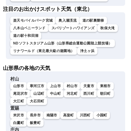
注目のお出かけスポット天気（東北）
楽天モバイルパーク宮城
奥入瀬渓流
道の駅裏磐梯
八木山ベニーランド
スパリゾートハワイアンズ
秋保大滝
道の駅十和田湖
NDソフトスタジアム山形（山形県総合運動公園陸上競技場）
リナワールド（東北最大級の遊園地）
浄土ヶ浜
山形県の各地の天気
村山
山形市
寒河江市
上山市
村山市
天童市
東根市
尾花沢市
山辺町
中山町
河北町
西川町
朝日町
大江町
大石田町
置賜
米沢市
長井市
南陽市
高畠町
川西町
小国町
白鷹町
飯豊町
庄内