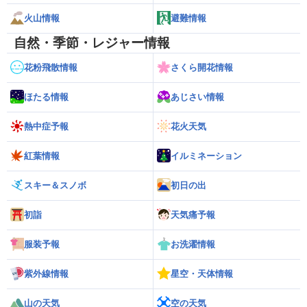
火山情報
避難情報
自然・季節・レジャー情報
花粉飛散情報
さくら開花情報
ほたる情報
あじさい情報
熱中症予報
花火天気
紅葉情報
イルミネーション
スキー＆スノボ
初日の出
初詣
天気痛予報
服装予報
お洗濯情報
紫外線情報
星空・天体情報
山の天気
空の天気