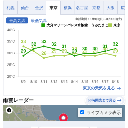
札幌
仙台
金沢
東京
横浜
名古屋
京都
大阪
広
集計期間：8月9日(日)～8月18日(火)
最高気温
最低気温
大分マリーンパレス水族館 うみたまご
東京
東京の天気を見る
雨雲レーダー
60時間先まで見る