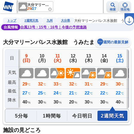
大分マリーンパレス水族館 うみたまご
29
/
27
検索
現在地
雨雲レーダー
台風情報
地震情報
警報・注意報
2週間天気
ラ
大分マリーンパレス水族館 うみた
トップ
2週間天気
九州
大分県
台風情報
台風13号・15号・16号｜今後の予想進路
大分マリーンパレス水族館 うみたまごの2週間天気
週間の最新見解
8
9
10
11
12
13
14
15
日
(土)
(日)
(月)
(火)
(水)
(木)
(金)
(土)
(
天気
最高
31
29
32
33
32
31
29
30
3
℃
℃
℃
℃
℃
℃
℃
℃
最低
27
27
25
24
21
22
22
22
2
℃
℃
℃
℃
℃
℃
℃
℃
降水
6
40
30
30
20
30
30
40
3
リ
ミリ
%
%
%
%
%
%
%
5分毎
1時間毎
今日明日
2週間天気
施設の見どころ