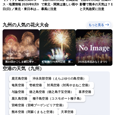
ス・地震情報 2026年8月9
で東北・関東は激しい雨や
影響で熊本の天気は？ 猛
日(日) ／東北・東日本は急
暴風に注意
と天気急変に注意
な雷雨に注意〈ウェザーニ
ュースLiVEムーン・駒木結
衣／芳野達郎〉
九州の人気の花火大会
もっと見る
第24回かごしま錦江湾サマーナイト大花火大会
町制施行70周年記念 第48回南種子町ロケット祭
2026志布志みなとまつり
空港の天気（九州）
鹿児島空港
沖永良部空港（えらぶゆりの島空港）
奄美空港
壱岐空港
対馬空港（対馬やまねこ空港）
与論空港
徳之島空港（徳之島子宝空港）
喜界空港
屋久島空港
種子島空港（コスモポート種子島）
宮崎空港（宮崎ブーゲンビリア空港）
熊本空港（阿蘇くまもと空港）
天草空港