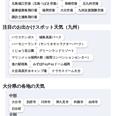
五島福江空港（五島つばき空港）
長崎空港
北九州空港
薩摩硫黄島飛行場
福岡空港
大分空港
九州佐賀国際空港
諏訪之瀬島飛行場
注目のお出かけスポット天気（九州）
ハウステンボス
城島高原パーク
ハーモニーランド（サンリオキャラクターパーク）
くじゅう花公園
グリーンランドリゾート
マリンメッセ福岡A館（福岡コンベンションセンター）
道の駅桜島
みずほPayPayドーム福岡
久住高原沢水キャンプ場
クラサスドーム大分
大分県の各地の天気
中部
大分市
別府市
臼杵市
津久見市
杵築市
由布市
日出町
北部