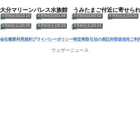
大分マリーンパレス水族館 うみたまご付近に寄せら
8月9日(日)10:14
8月9日(日)01:04
8月9日(日)00:02
8月8日(土)23:26
8月8日(土)20:25
8月8日(土)20:23
8月8日(土)20:21
会社概要
利用規約
プライバシーポリシー
特定商取引法の表記
外部送信先
ご利
ウェザーニュース