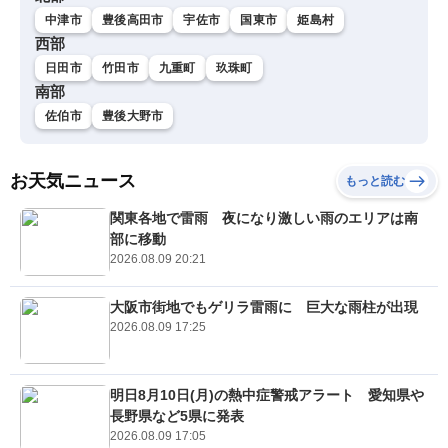
中津市
豊後高田市
宇佐市
国東市
姫島村
西部
日田市
竹田市
九重町
玖珠町
南部
佐伯市
豊後大野市
お天気ニュース
もっと読む
関東各地で雷雨 夜になり激しい雨のエリアは南
部に移動
2026.08.09 20:21
大阪市街地でもゲリラ雷雨に 巨大な雨柱が出現
2026.08.09 17:25
明日8月10日(月)の熱中症警戒アラート 愛知県や
長野県など5県に発表
2026.08.09 17:05