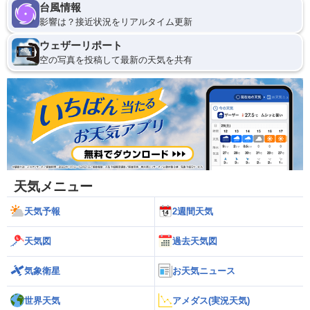
台風情報
影響は？接近状況をリアルタイム更新
ウェザーリポート
空の写真を投稿して最新の天気を共有
天気メニュー
天気予報
2週間天気
天気図
過去天気図
気象衛星
お天気ニュース
世界天気
アメダス(実況天気)