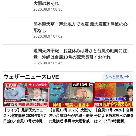
大雨のおそれ
2026.08.07 08:36
熊本県天草・芦北地方で地震 最大震度3 津波の心
配なし
2026.08.07 07:02
週間天気予報 お盆休みは暑さと台風の動向に注
意 沖縄は台風13号の荒天長引くおそれ
2026.08.07 05:45
ウェザーニュースLiVE
もっと見る
ライブ放送中
【ライブ】最新天気ニュー
【台風13号 2026】大型で
【台風13号 2026】台風1
ス・地震情報 2026年8月7
強い台風13号が沖縄・奄美
号による熊本県への影響
日(金)／台風13号が沖縄・
に最接近 暴風や大雨警戒
は？（7日9時更新）
奄美に最接近へ 令和8年
（7日10時現在）
熊本地震情報〈ウェザーニ