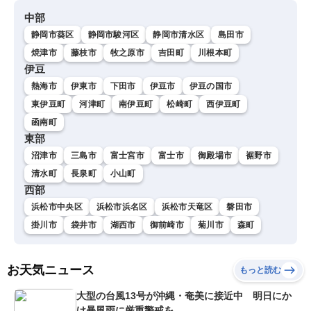
中部
静岡市葵区
静岡市駿河区
静岡市清水区
島田市
焼津市
藤枝市
牧之原市
吉田町
川根本町
伊豆
熱海市
伊東市
下田市
伊豆市
伊豆の国市
東伊豆町
河津町
南伊豆町
松崎町
西伊豆町
函南町
東部
沼津市
三島市
富士宮市
富士市
御殿場市
裾野市
清水町
長泉町
小山町
西部
浜松市中央区
浜松市浜名区
浜松市天竜区
磐田市
掛川市
袋井市
湖西市
御前崎市
菊川市
森町
お天気ニュース
もっと読む
大型の台風13号が沖縄・奄美に接近中 明日にか
け暴風雨に厳重警戒を