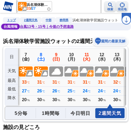
浜名湖体験学習施設ウォット
33
/
27
検索
現在地
雨雲レーダー
台風情報
地震情報
警報・注意報
2週間天気
ラ
浜名湖体験学習施設ウォット
トップ
2週間天気
中部
静岡県
台風情報
台風13号・15号｜今後の予想進路
浜名湖体験学習施設ウォットの2週間天気予報
週間の最新見解
6
7
8
9
10
11
12
13
日
(木)
(金)
(土)
(日)
(月)
(火)
(水)
(木)
(
天気
最高
35
33
31
31
31
31
31
32
3
℃
℃
℃
℃
℃
℃
℃
℃
最低
26
27
26
26
25
24
24
24
2
℃
℃
℃
℃
℃
℃
℃
℃
降水
0
20
30
30
30
30
30
30
3
ミリ
%
%
%
%
%
%
%
5分毎
1時間毎
今日明日
2週間天気
施設の見どころ