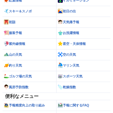
紅葉情報
イルミネーション
スキー＆スノボ
初日の出
初詣
天気痛予報
服装予報
お洗濯情報
紫外線情報
星空・天体情報
山の天気
空の天気
釣り天気
マリン天気
ゴルフ場の天気
スポーツ天気
風邪予防指数
乾燥指数
便利なメニュー
予報精度向上の取り組み
予報に関するFAQ