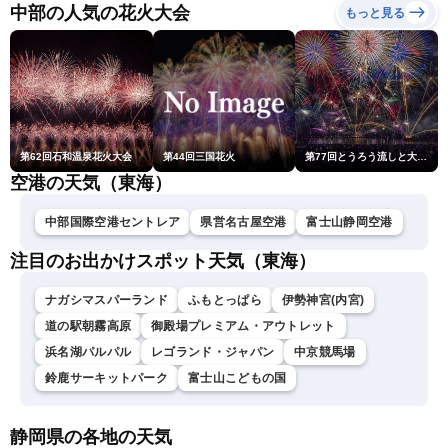
ュースLiVEコーヒータイ
中部の人気の花火大会
もっと見る
ム・江川清音／有賀哲夫〉
第62回石和温泉花火大会
第44回三国花火
第77回とうろう流しと大花火大会
空港の天気（東海）
中部国際空港セントレア
県営名古屋空港
富士山静岡空港
注目のお出かけスポット天気（東海）
ナガシマスパーランド
ふもとっぱら
伊勢神宮(内宮)
道の駅朝霧高原
御殿場プレミアム・アウトレット
浜名湖パルパル
レゴランド・ジャパン
中京競馬場
鈴鹿サーキットパーク
富士山こどもの国
静岡県の各地の天気