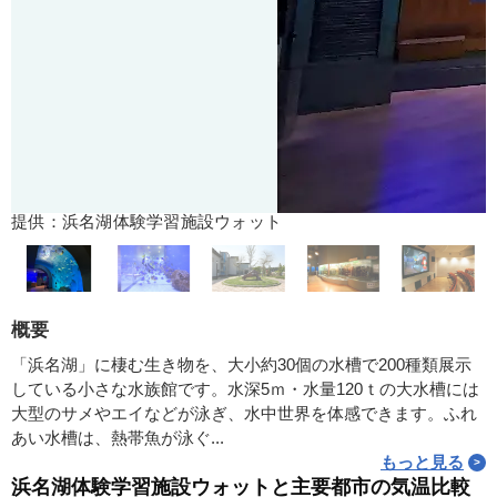
提供：浜名湖体験学習施設ウォット
概要
「浜名湖」に棲む生き物を、大小約30個の水槽で200種類展示
している小さな水族館です。水深5ｍ・水量120ｔの大水槽には
大型のサメやエイなどが泳ぎ、水中世界を体感できます。ふれ
あい水槽は、熱帯魚が泳ぐ...
もっと見る
浜名湖体験学習施設ウォットと主要都市の気温比較