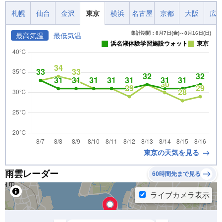
札幌
仙台
金沢
東京
横浜
名古屋
京都
大阪
広
集計期間：8月7日(金)～8月16日(日)
最高気温
最低気温
浜名湖体験学習施設ウォット
東京
東京の天気を見る
雨雲レーダー
60時間先まで見る