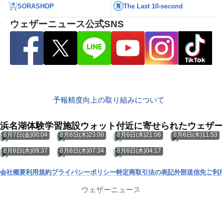
SORASHOP
The Last 10-second
ウェザーニュース公式SNS
予報精度向上の取り組みについて
浜名湖体験学習施設ウォット付近に寄せられたウェザ
8月7日(金)00:04
8月6日(木)23:00
8月6日(木)21:06
8月6日(木)11:53
8月6日(木)09:37
8月6日(木)07:34
8月6日(木)04:17
会社概要
利用規約
プライバシーポリシー
特定商取引法の表記
外部送信先
ご利
ウェザーニュース