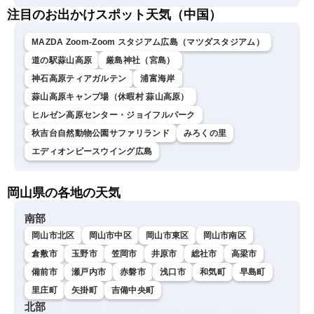
注目のお出かけスポット天気（中国）
MAZDA Zoom-Zoom スタジアム広島（マツダスタジアム）
道の駅蒜山高原
厳島神社（宮島）
神石高原ティアガルテン
浦富海岸
蒜山高原キャンプ場（休暇村 蒜山高原）
ヒルゼン高原センター・ジョイフルパーク
秋吉台自然動物公園サファリランド
みろくの里
エディオンピースウイング広島
岡山県の各地の天気
南部
岡山市北区
岡山市中区
岡山市東区
岡山市南区
倉敷市
玉野市
笠岡市
井原市
総社市
高梁市
備前市
瀬戸内市
赤磐市
浅口市
和気町
早島町
里庄町
矢掛町
吉備中央町
北部