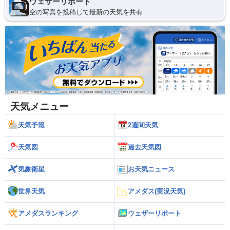
ウェザーリポート
空の写真を投稿して最新の天気を共有
天気メニュー
天気予報
2週間天気
天気図
過去天気図
気象衛星
お天気ニュース
世界天気
アメダス(実況天気)
アメダスランキング
ウェザーリポート