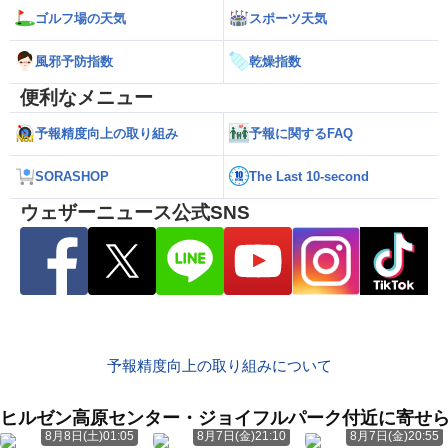
ゴルフ場の天気
スポーツ天気
風邪予防指数
乾燥指数
便利なメニュー
予報精度向上の取り組み
予報に関するFAQ
SORASHOP
The Last 10-second
ウェザーニュース公式SNS
予報精度向上の取り組みについて
ヒルゼン高原センター・ジョイフルパーク付近に寄せ
8月8日(土)01:05
8月7日(金)21:10
8月7日(金)20:55