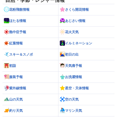
自然・季節・レジャー情報
花粉飛散情報
さくら開花情報
ほたる情報
あじさい情報
熱中症予報
花火天気
紅葉情報
イルミネーション
スキー＆スノボ
初日の出
初詣
天気痛予報
服装予報
お洗濯情報
紫外線情報
星空・天体情報
山の天気
空の天気
釣り天気
マリン天気