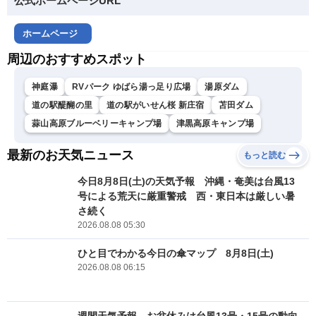
公式ホームページURL
ホームページ
周辺のおすすめスポット
神庭瀑
RVパーク ゆばら湯っ足り広場
湯原ダム
道の駅醍醐の里
道の駅がいせん桜 新庄宿
苫田ダム
蒜山高原ブルーベリーキャンプ場
津黒高原キャンプ場
最新のお天気ニュース
もっと読む
今日8月8日(土)の天気予報 沖縄・奄美は台風13
号による荒天に厳重警戒 西・東日本は厳しい暑
さ続く
2026.08.08 05:30
ひと目でわかる今日の傘マップ 8月8日(土)
2026.08.08 06:15
週間天気予報 お盆休みは台風13号・15号の動向