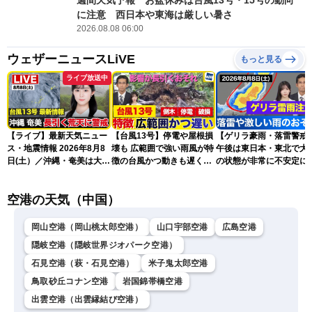
に注意 西日本や東海は厳しい暑さ
2026.08.08 06:00
ウェザーニュースLiVE
もっと見る
ライブ放送中
【ライブ】最新天気ニュー
【台風13号】停電や屋根損
【ゲリラ豪雨・落雷警戒
ス・地震情報 2026年8月8
壊も 広範囲で強い雨風が特
午後は東日本・東北で大
日(土）／沖縄・奄美は大荒
徴の台風かつ動きも遅く影
の状態が非常に不安定に
れの天気が続く／令和8年
響が長引くおそれ
2026.08.08
熊本地震情報〈ウェザーニ
空港の天気（中国）
ュースLiVEコーヒータイ
ム・青原桃香／山口剛央〉
岡山空港（岡山桃太郎空港）
山口宇部空港
広島空港
隠岐空港（隠岐世界ジオパーク空港）
石見空港（萩・石見空港）
米子鬼太郎空港
鳥取砂丘コナン空港
岩国錦帯橋空港
出雲空港（出雲縁結び空港）