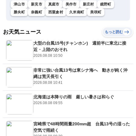
津山市
新見市
真庭市
美作市
新庄村
鏡野町
勝央町
奈義町
西粟倉村
久米南町
美咲町
お天気ニュース
もっと読む
大型の台風15号(チャンホン) 週前半に東北に接
近・上陸のおそれ
2026.08.08 10:50
非常に強い台風13号は東シナ海へ 動きが鈍く沖
縄は荒天長引く
2026.08.08 10:41
北海道は本降りの雨 厳しい暑さは和らぐ
2026.08.08 09:55
宮崎県で48時間雨量200mm超 台風13号の湿った
空気で雨続く