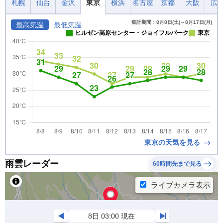
札幌
仙台
金沢
東京
横浜
名古屋
京都
大阪
広
集計期間：8月8日(土)～8月17日(月)
最高気温
最低気温
ヒルゼン高原センター・ジョイフルパーク
東京
東京の天気を見る
雨雲レーダー
60時間先まで見る