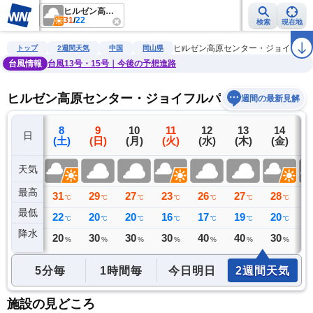
ヒルゼン高原センター・ジョイフルパーク
31
/
22
検索
現在地
雨雲レーダー
台風情報
地震情報
警報・注意報
2週間天気
ラ
ヒルゼン高原センター・ジョイフル
トップ
2週間天気
中国
岡山県
台風情報
台風13号・15号｜今後の予想進路
ヒルゼン高原センター・ジョイフルパークの2週間天
週間の最新見解
7
8
9
10
11
12
13
14
日
(金)
(土)
(日)
(月)
(火)
(水)
(木)
(金)
(
天気
最高
31
31
29
27
23
26
27
28
2
℃
℃
℃
℃
℃
℃
℃
℃
最低
23
22
20
20
16
17
19
20
2
℃
℃
℃
℃
℃
℃
℃
℃
降水
0
20
30
30
30
40
40
30
3
ミリ
%
%
%
%
%
%
%
5分毎
1時間毎
今日明日
2週間天気
施設の見どころ