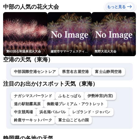
〈ウェザーニュースLiVEモ
中部の人気の花火大会
もっと見る
ーニング・松本真央／山口
剛央〉
第62回石和温泉花火大会
越前市サマーフェスティバル花火大会
熊野大花火大会
空港の天気（東海）
中部国際空港セントレア
県営名古屋空港
富士山静岡空港
注目のお出かけスポット天気（東海）
ナガシマスパーランド
ふもとっぱら
伊勢神宮(内宮)
道の駅朝霧高原
御殿場プレミアム・アウトレット
中京競馬場
浜名湖パルパル
レゴランド・ジャパン
鈴鹿サーキットパーク
富士山こどもの国
静岡県の各地の天気