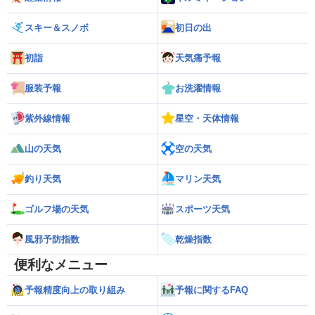
スキー＆スノボ
初日の出
初詣
天気痛予報
服装予報
お洗濯情報
紫外線情報
星空・天体情報
山の天気
空の天気
釣り天気
マリン天気
ゴルフ場の天気
スポーツ天気
風邪予防指数
乾燥指数
便利なメニュー
予報精度向上の取り組み
予報に関するFAQ