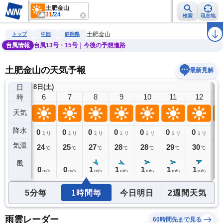
土肥金山
31
/
24
検索
現在地
雨雲レーダー
台風情報
地震情報
警報・注意報
2週間天気
ラ
土肥金山
トップ
中部
静岡県
台風情報
台風13号・15号｜今後の予想進路
土肥金山の天気予報
最新見解
日
8日(土)
5
6
7
8
9
10
11
12
時
天気
降水
0
0
0
0
0
0
0
0
0
ミリ
ミリ
ミリ
ミリ
ミリ
ミリ
ミリ
ミリ
気温
24
24
25
27
28
28
29
30
3
℃
℃
℃
℃
℃
℃
℃
℃
風
0
0
0
1
1
1
1
1
1
m/s
m/s
m/s
m/s
m/s
m/s
m/s
m/s
5分毎
1時間毎
今日明日
2週間天気
雨雲レーダー
60時間先まで見る