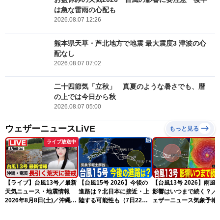
は急な雷雨の心配も
2026.08.07 12:26
熊本県天草・芦北地方で地震 最大震度3 津波の心
配なし
2026.08.07 07:02
二十四節気「立秋」 真夏のような暑さでも、暦
の上では今日から秋
2026.08.07 05:00
ウェザーニュースLiVE
もっと見る
ライブ放送中
【ライブ】台風13号／最新
【台風15号 2026】今後の
【台風13号 2026】雨風
天気ニュース・地震情報
進路は？北日本に接近・上
影響はいつまで続く？／
2026年8月8日(土)／沖縄・
陸する可能性も（7日22時
ェザーニュース気象予報
奄美は大荒れの天気が続く
情報）
解説（7日22時情報）
／令和8年熊本地震情報 ／