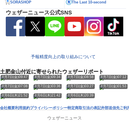
SORASHOP
The Last 10-second
ウェザーニュース公式SNS
予報精度向上の取り組みについて
土肥金山付近に寄せられたウェザーリポート
8月7日(金)09:47
8月7日(金)09:34
8月7日(金)08:58
8月7日(金)07:12
8月7日(金)07:08
8月7日(金)03:36
8月7日(金)03:27
8月7日(金)01:53
8月6日(木)21:52
8月6日(木)21:42
8月6日(木)20:39
会社概要
利用規約
プライバシーポリシー
特定商取引法の表記
外部送信先
ご利
ウェザーニュース