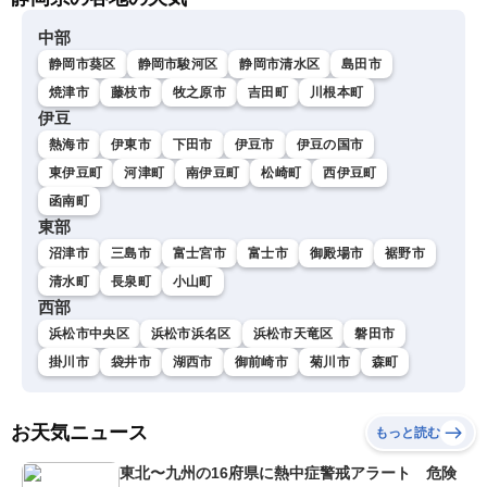
中部
静岡市葵区
静岡市駿河区
静岡市清水区
島田市
焼津市
藤枝市
牧之原市
吉田町
川根本町
伊豆
熱海市
伊東市
下田市
伊豆市
伊豆の国市
東伊豆町
河津町
南伊豆町
松崎町
西伊豆町
函南町
東部
沼津市
三島市
富士宮市
富士市
御殿場市
裾野市
清水町
長泉町
小山町
西部
浜松市中央区
浜松市浜名区
浜松市天竜区
磐田市
掛川市
袋井市
湖西市
御前崎市
菊川市
森町
お天気ニュース
もっと読む
東北〜九州の16府県に熱中症警戒アラート 危険