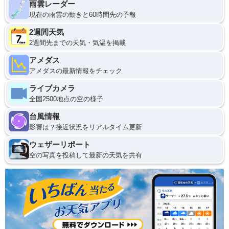
雨雲レーダー
現在の雨雲の動きと60時間先の予報
2週間天気
2週間先までの天気・気温を掲載
アメダス
アメダスの最新情報をチェック
ライブカメラ
全国2500地点の空の様子
台風情報
影響は？接近状況をリアルタイム更新
ウェザーリポート
空の写真を投稿して最新の天気を共有