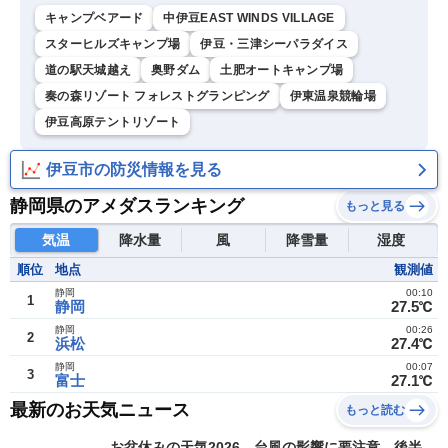
キャンプベアード
中伊豆EAST WINDS VILLAGE
スターヒルズキャンプ場
伊豆・三津シーパラダイス
道の駅天城越え
奥野ダム
土肥オートキャンプ場
奏の森リゾート フォレストグランピング
伊東温泉競輪場
伊豆高原テントリゾート
伊豆市の防災情報を見る
静岡県のアメダスランキング
もっと見る
気温
降水量
風
降雪量
湿度
順位
地点
観測値
静岡
00:10
1
静岡
27.5℃
静岡
00:26
2
浜松
27.4℃
静岡
00:07
3
富士
27.1℃
最新のお天気ニュース
もっと読む
お盆休みの天気2026 台風の影響に要注意 後半