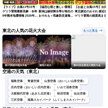
【ライブ】台風13号15号・
【猛烈な雨と激しい雷雨】
【お盆と台風15号】台風
ゲリラ雷雨最新見解・令和
新潟は線状降水帯が発生の
東北接近のおそれ 接近後
8年熊本地震情報 2026年8
おそれも＜気象防災速報・
ゲリラ雷雨の頻度高まる
月8日(土)〈ウェザーニュー
記録的短時間大雨＞
スLiVEアフタヌーン・山岸
愛梨／芳野達郎〉最新天気
東北の人気の花火大会
もっと見る
ニュース・地震情報
第33回赤川花火大会
酒田の花火
第98回全国花火競技大会「大曲の花火」
空港の天気（東北）
福島空港
青森空港
山形空港（おいしい山形空港）
庄内空港（おいしい庄内空港）
いわて花巻空港
大館能代空港（あきた北空港）
秋田空港
仙台空港
三沢空港
福島スカイパーク（ふくしまスカイパーク）