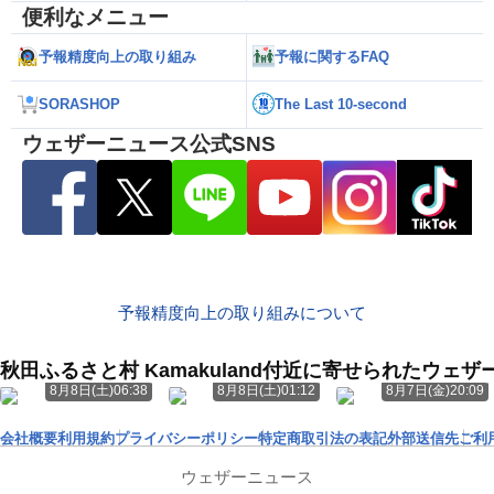
便利なメニュー
予報精度向上の取り組み
予報に関するFAQ
SORASHOP
The Last 10-second
ウェザーニュース公式SNS
予報精度向上の取り組みについて
秋田ふるさと村 Kamakuland付近に寄せられたウェ
8月8日(土)06:38
8月8日(土)01:12
8月7日(金)20:09
会社概要
利用規約
プライバシーポリシー
特定商取引法の表記
外部送信先
ご利
ウェザーニュース