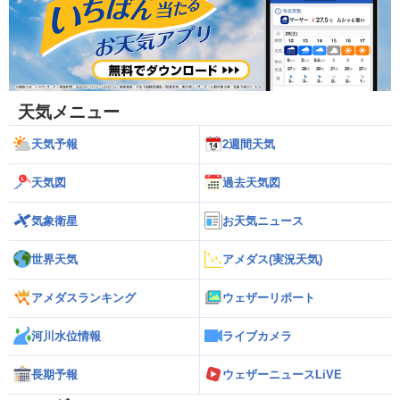
天気メニュー
天気予報
2週間天気
天気図
過去天気図
気象衛星
お天気ニュース
世界天気
アメダス(実況天気)
アメダスランキング
ウェザーリポート
河川水位情報
ライブカメラ
長期予報
ウェザーニュースLiVE