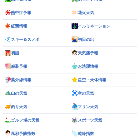
熱中症予報
花火天気
紅葉情報
イルミネーション
スキー＆スノボ
初日の出
初詣
天気痛予報
服装予報
お洗濯情報
紫外線情報
星空・天体情報
山の天気
空の天気
釣り天気
マリン天気
ゴルフ場の天気
スポーツ天気
風邪予防指数
乾燥指数