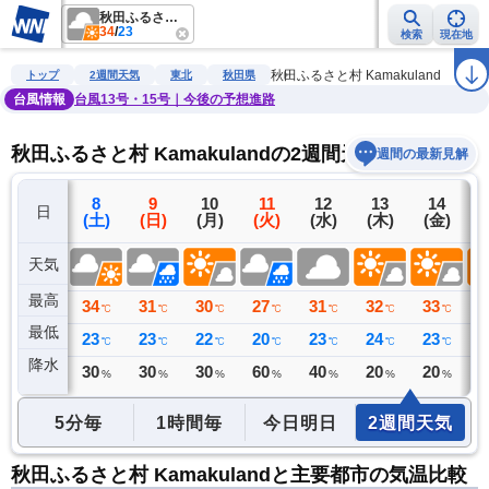
秋田ふるさと村 Kamakuland
34
/
23
検索
現在地
雨雲レーダー
台風情報
地震情報
警報・注意報
2週間天気
ラ
秋田ふるさと村 Kamakuland
トップ
2週間天気
東北
秋田県
台風情報
台風13号・15号｜今後の予想進路
秋田ふるさと村 Kamakulandの2週間天気予報
週間の最新見解
7
8
9
10
11
12
13
14
日
(金)
(土)
(日)
(月)
(火)
(水)
(木)
(金)
(
天気
最高
35
34
31
30
27
31
32
33
3
℃
℃
℃
℃
℃
℃
℃
℃
最低
24
23
23
22
20
23
24
23
2
℃
℃
℃
℃
℃
℃
℃
℃
降水
0
30
30
30
60
40
20
20
2
ミリ
%
%
%
%
%
%
%
5分毎
1時間毎
今日明日
2週間天気
秋田ふるさと村 Kamakulandと主要都市の気温比較