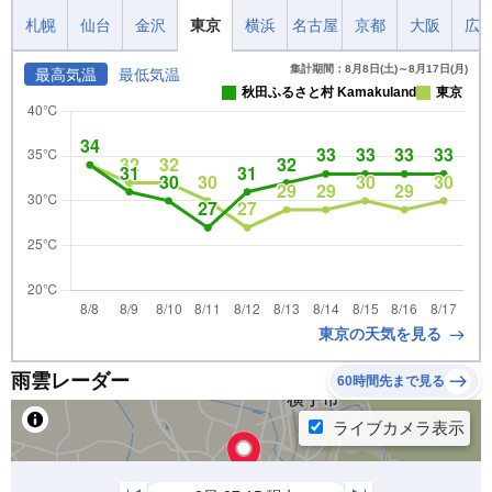
札幌
仙台
金沢
東京
横浜
名古屋
京都
大阪
広
集計期間：8月8日(土)～8月17日(月)
最高気温
最低気温
秋田ふるさと村 Kamakuland
東京
東京の天気を見る
雨雲レーダー
60時間先まで見る