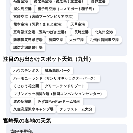
与論空港
徳之島空港（徳之島子宝空港）
喜界空港
屋久島空港
種子島空港（コスモポート種子島）
宮崎空港（宮崎ブーゲンビリア空港）
熊本空港（阿蘇くまもと空港）
天草空港
五島福江空港（五島つばき空港）
長崎空港
北九州空港
薩摩硫黄島飛行場
福岡空港
大分空港
九州佐賀国際空港
諏訪之瀬島飛行場
注目のお出かけスポット天気（九州）
ハウステンボス
城島高原パーク
ハーモニーランド（サンリオキャラクターパーク）
くじゅう花公園
グリーンランドリゾート
マリンメッセ福岡A館（福岡コンベンションセンター）
道の駅桜島
みずほPayPayドーム福岡
久住高原沢水キャンプ場
クラサスドーム大分
宮崎県の各地の天気
南部平野部