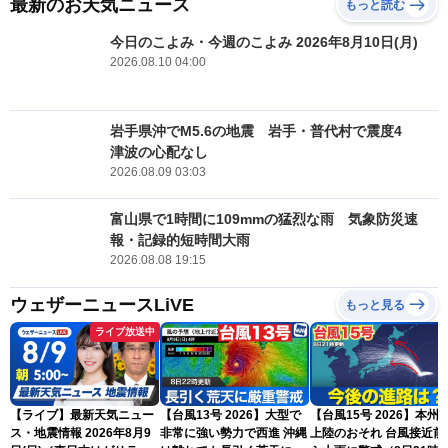
最新のお天気ニュース
もっと読む
今日のこよみ・今週のこよみ 2026年8月10日(月)
2026.08.10 04:00
岩手県沖でM5.6の地震 岩手・普代村で震度4
津波の心配なし
2026.08.09 03:03
富山県で1時間に109mmの猛烈な雨 気象防災速
報・記録的短時間大雨
2026.08.08 19:15
ウェザーニュースLiVE
もっと見る
ライブ放送中
【ライブ】最新天気ニュー
【台風13号 2026】大型で
【台風15号 2026】本州
ス・地震情報 2026年8月9
非常に強い勢力で西進 沖縄
上陸のおそれ 台風接近前