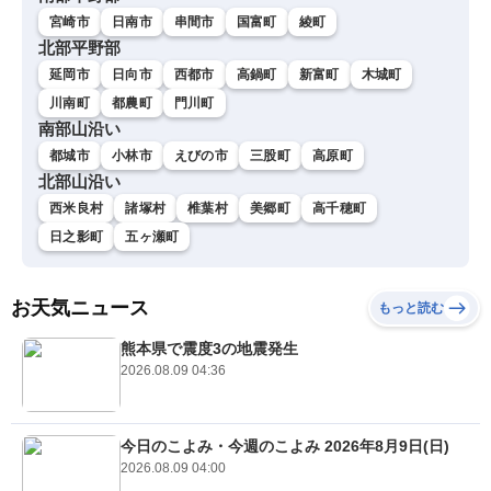
宮崎市
日南市
串間市
国富町
綾町
北部平野部
延岡市
日向市
西都市
高鍋町
新富町
木城町
川南町
都農町
門川町
南部山沿い
都城市
小林市
えびの市
三股町
高原町
北部山沿い
西米良村
諸塚村
椎葉村
美郷町
高千穂町
日之影町
五ヶ瀬町
お天気ニュース
もっと読む
熊本県で震度3の地震発生
2026.08.09 04:36
今日のこよみ・今週のこよみ 2026年8月9日(日)
2026.08.09 04:00