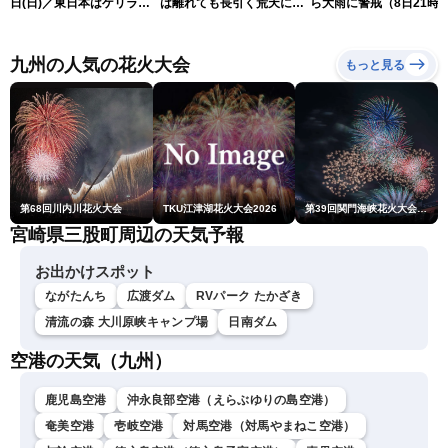
日(日)／東日本はゲリラ雷
は離れても長引く荒天に厳
ら大雨に警戒（8日21時
雨に注意 沖縄は引き続き
重警戒(8日22時更新)
新）
暴風雨に警戒〈ウェザーニ
ュースLiVEモーニング・魚
九州の人気の花火大会
もっと見る
住茉由／山口剛央〉
第68回川内川花火大会
TKU江津湖花火大会2026
第39回関門海峡花火大会(門司側)
宮崎県三股町周辺の天気予報
お出かけスポット
ながたんち
広渡ダム
RVパーク たかざき
清流の森 大川原峡キャンプ場
日南ダム
空港の天気（九州）
鹿児島空港
沖永良部空港（えらぶゆりの島空港）
奄美空港
壱岐空港
対馬空港（対馬やまねこ空港）