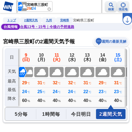
宮崎県三股町
29
/
24
検索
現在地
雨雲レーダー
台風情報
地震情報
警報・注意報
2週間天気
ラ
宮崎県三股町
トップ
2週間天気
九州
宮崎県
台風情報
台風13号・15号｜今後の予想進路
宮崎県三股町の2週間天気予報
週間の最新見解
8
9
10
11
12
13
14
15
日
(土)
(日)
(月)
(火)
(水)
(木)
(金)
(土)
(
天気
最高
28
29
31
32
32
31
29
31
3
℃
℃
℃
℃
℃
℃
℃
℃
最低
24
24
25
24
24
22
23
23
2
℃
℃
℃
℃
℃
℃
℃
℃
降水
32
60
40
40
40
40
40
40
4
リ
ミリ
%
%
%
%
%
%
%
5分毎
1時間毎
今日明日
2週間天気