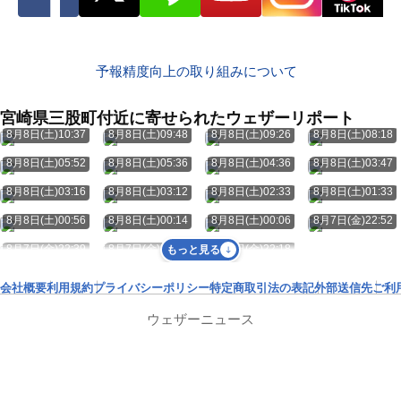
予報精度向上の取り組みについて
宮崎県三股町付近に寄せられたウェザーリポート
8月8日(土)10:37
8月8日(土)09:48
8月8日(土)09:26
8月8日(土)08:18
8月8日(土)05:52
8月8日(土)05:36
8月8日(土)04:36
8月8日(土)03:47
8月8日(土)03:16
8月8日(土)03:12
8月8日(土)02:33
8月8日(土)01:33
8月8日(土)00:56
8月8日(土)00:14
8月8日(土)00:06
8月7日(金)22:52
8月7日(金)22:39
8月7日(金)22:30
8月7日(金)22:18
もっと見る
会社概要
利用規約
プライバシーポリシー
特定商取引法の表記
外部送信先
ご利
ウェザーニュース