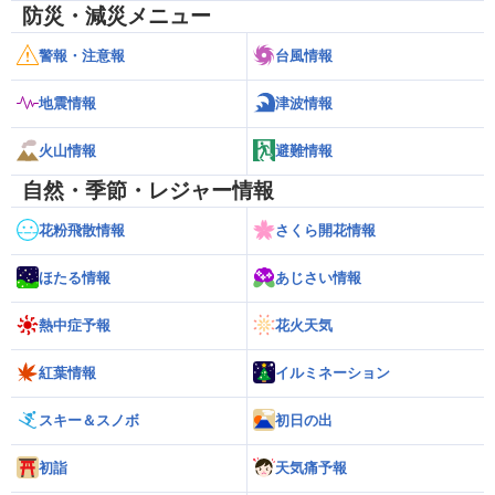
防災・減災メニュー
警報・注意報
台風情報
地震情報
津波情報
火山情報
避難情報
自然・季節・レジャー情報
花粉飛散情報
さくら開花情報
ほたる情報
あじさい情報
熱中症予報
花火天気
紅葉情報
イルミネーション
スキー＆スノボ
初日の出
初詣
天気痛予報