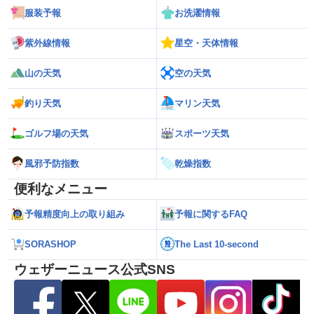
服装予報
お洗濯情報
紫外線情報
星空・天体情報
山の天気
空の天気
釣り天気
マリン天気
ゴルフ場の天気
スポーツ天気
風邪予防指数
乾燥指数
便利なメニュー
予報精度向上の取り組み
予報に関するFAQ
SORASHOP
The Last 10-second
ウェザーニュース公式SNS