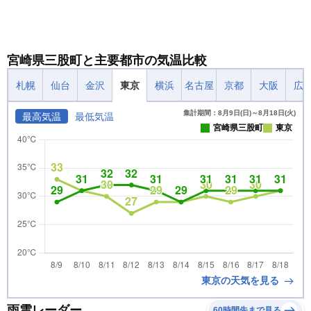
宮崎県三股町と主要都市の気温比較
札幌
仙台
金沢
東京
横浜
名古屋
京都
大阪
広
集計期間：8月9日(日)～8月18日(火)
最高気温
最低気温
宮崎県三股町
東京
東京の天気を見る
雨雲レーダー
60時間先まで見る