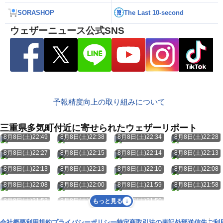
SORASHOP
The Last 10-second
ウェザーニュース公式SNS
予報精度向上の取り組みについて
三重県多気町付近に寄せられたウェザーリポート
8月8日(土)22:49
8月8日(土)22:38
8月8日(土)22:34
8月8日(土)22:28
8月8日(土)22:27
8月8日(土)22:15
8月8日(土)22:14
8月8日(土)22:13
8月8日(土)22:13
8月8日(土)22:13
8月8日(土)22:10
8月8日(土)22:08
8月8日(土)22:08
8月8日(土)22:00
8月8日(土)21:59
8月8日(土)21:58
8月8日(土)21:53
8月8日(土)21:52
8月8日(土)21:50
もっと見る
会社概要
利用規約
プライバシーポリシー
特定商取引法の表記
外部送信先
ご利