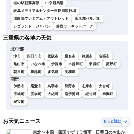
道の駅朝霧高原
中京競馬場
岐阜メモリアルセンター長良川競技場
御殿場プレミアム・アウトレット
浜名湖パルパル
レゴランド・ジャパン
鈴鹿サーキットパーク
三重県の各地の天気
北中部
津市
四日市市
松阪市
桑名市
鈴鹿市
名張市
亀山市
いなべ市
伊賀市
木曽岬町
東員町
菰野町
朝日町
川越町
多気町
明和町
南部
伊勢市
尾鷲市
鳥羽市
熊野市
志摩市
大台町
玉城町
度会町
大紀町
南伊勢町
紀北町
御浜町
紀宝町
お天気ニュース
もっと読む
東北〜中国・四国でゲリラ雷雨 日曜日のお出か