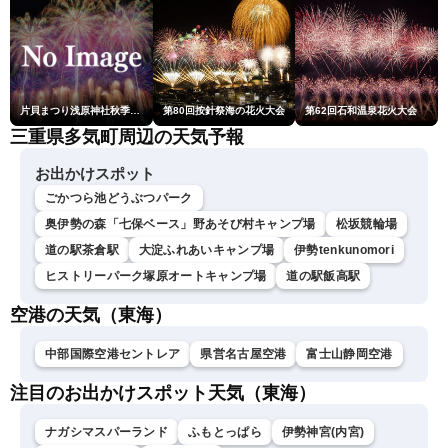
片貝まつり浅原神社秋季例大祭奉納大煙火
第80回按針祭海の花火大会
第62回石和温泉花火大会
三重県多気町周辺の天気予報
お出かけスポット
ごかつら池どうぶつパーク
奥伊勢の森「七保ベース」野あそび村キャンプ場
松坂競輪場
道の駅茶倉駅
大淀ふれあいキャンプ場
伊勢tenkunomori
ヒストリーパーク塚原オートキャンプ場
道の駅飯高駅
空港の天気（東海）
中部国際空港セントレア
県営名古屋空港
富士山静岡空港
注目のお出かけスポット天気（東海）
ナガシマスパーランド
ふもとっぱら
伊勢神宮(内宮)