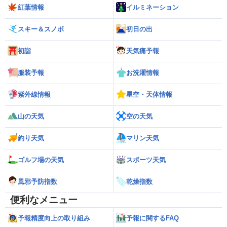
紅葉情報
イルミネーション
スキー＆スノボ
初日の出
初詣
天気痛予報
服装予報
お洗濯情報
紫外線情報
星空・天体情報
山の天気
空の天気
釣り天気
マリン天気
ゴルフ場の天気
スポーツ天気
風邪予防指数
乾燥指数
便利なメニュー
予報精度向上の取り組み
予報に関するFAQ