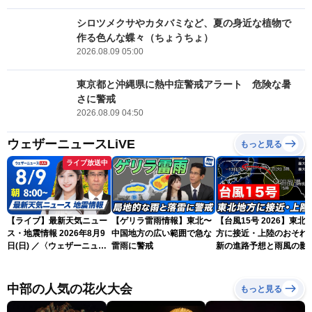
シロツメクサやカタバミなど、夏の身近な植物で
作る色んな蝶々（ちょうちょ）
2026.08.09 05:00
東京都と沖縄県に熱中症警戒アラート 危険な暑
さに警戒
2026.08.09 04:50
ウェザーニュースLiVE
もっと見る
ライブ放送中
【ライブ】最新天気ニュー
【ゲリラ雷雨情報】東北〜
【台風15号 2026】東北
ス・地震情報 2026年8月9
中国地方の広い範囲で急な
方に接近・上陸のおそれ 
日(日) ／〈ウェザーニュー
雷雨に警戒
新の進路予想と雨風の影
スLiVEサンシャイン・岡本
（9日6時更新）
結子リサ／山口剛央〉
中部の人気の花火大会
もっと見る