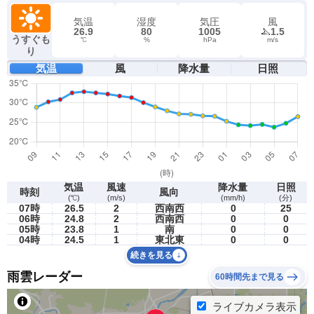
気温
湿度
気圧
風
26.9
80
1005
1.5
うすぐも
℃
%
hPa
m/s
り
気温
風
降水量
日照
気温
風速
降水量
日照
時刻
風向
(℃)
(m/s)
(mm/h)
(分)
07時
26.5
2
西南西
0
25
06時
24.8
2
西南西
0
0
05時
23.8
1
南
0
0
04時
24.5
1
東北東
0
0
続きを見る
雨雲レーダー
60時間先まで見る