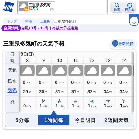
三重県多気町
34
/
23
検索
現在地
雨雲レーダー
台風情報
地震情報
警報・注意報
2週間天気
ラ
三重県多気町
トップ
中部
三重県
台風情報
台風13号・15号｜今後の予想進路
三重県多気町の天気予報
最新見解
日
9日(日)
7
8
9
10
11
12
13
14
時
天気
降水
0
0
0
0
0
0
0
0
0
ミリ
ミリ
ミリ
ミリ
ミリ
ミリ
ミリ
ミリ
気温
27
29
30
31
31
33
34
34
3
℃
℃
℃
℃
℃
℃
℃
℃
風
0
0
1
1
1
1
1
1
1
m/s
m/s
m/s
m/s
m/s
m/s
m/s
m/s
5分毎
1時間毎
今日明日
2週間天気