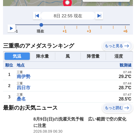
三重県のアメダスランキング
もっと見る
気温
降水量
風
降雪量
湿度
順位
地点
観測値
三重
07:48
1
南伊勢
29.2℃
三重
07:44
2
四日市
28.7℃
三重
07:47
3
桑名
28.5℃
最新のお天気ニュース
もっと読む
8月9日(日)の洗濯天気予報 広い範囲で空の変化
に注意
2026.08.09 06:30