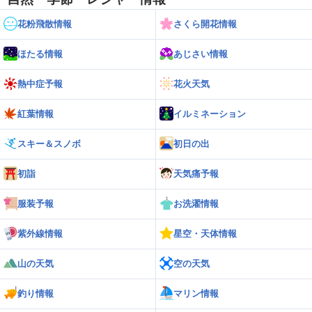
花粉飛散情報
さくら開花情報
ほたる情報
あじさい情報
熱中症予報
花火天気
紅葉情報
イルミネーション
スキー＆スノボ
初日の出
初詣
天気痛予報
服装予報
お洗濯情報
紫外線情報
星空・天体情報
山の天気
空の天気
釣り情報
マリン情報