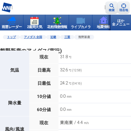
検索
現在地
ほか
全メニュー
雨雲レーダー
2週間天気
花粉飛散情報
ライブカメラ
地震情報
世界天
トップ
アメダス 全国
近畿
三重
熊野新鹿
熊野新鹿のアメダス(実況)
31.8
現在
℃
32.6
気温
日最高
℃ (12:58)
24.2
日最低
℃ (04:16)
0.0
10分値
mm
降水量
0.0
60分値
mm
東南東 / 4.4
現在
m/s
風向/風速