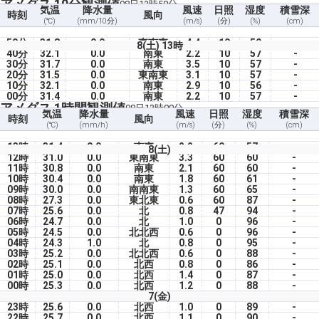
アメダス 10分観測値
08日13時50分
気温
降水量
風速
日照
湿度
積雪深
時刻
風向
(℃)
(mm/10分)
(m/s)
(分)
(%)
(cm)
50分
31.8
0.0
東南東
4.4
10
59
-
8(土) 13時
40分
32.1
0.0
南東
2.2
10
57
-
30分
31.7
0.0
南東
3.5
10
57
-
20分
31.5
0.0
東南東
3.1
10
57
-
10分
32.1
0.0
南東
2.9
10
56
-
00分
31.4
0.0
南東
2.2
10
57
-
アメダス 1時間観測値
08日13時00分
気温
降水量
風速
日照
湿度
積雪深
時刻
風向
(℃)
(mm/h)
(m/s)
(分)
(%)
(cm)
13時
31.4
0.0
南東
2.2
60
57
-
8(土)
12時
31.0
0.0
東南東
3.3
60
60
-
11時
30.8
0.0
南東
2.1
60
60
-
10時
30.4
0.0
南東
1.8
60
61
-
09時
30.0
0.0
南南東
1.3
60
65
-
08時
27.3
0.0
東北東
0.6
60
87
-
07時
25.6
0.0
北
0.8
47
94
-
06時
24.7
0.0
北
1.0
0
96
-
05時
24.5
0.0
北北西
0.6
0
96
-
04時
24.3
1.0
北
0.8
0
95
-
03時
25.2
0.0
北北西
0.6
0
88
-
02時
25.1
0.0
北西
0.8
0
86
-
01時
25.0
0.0
北西
1.4
0
87
-
00時
25.3
0.0
北西
1.2
0
88
-
7(金)
23時
25.6
0.0
北西
1.0
0
89
-
22時
25.7
0.0
北西
1.1
0
90
-