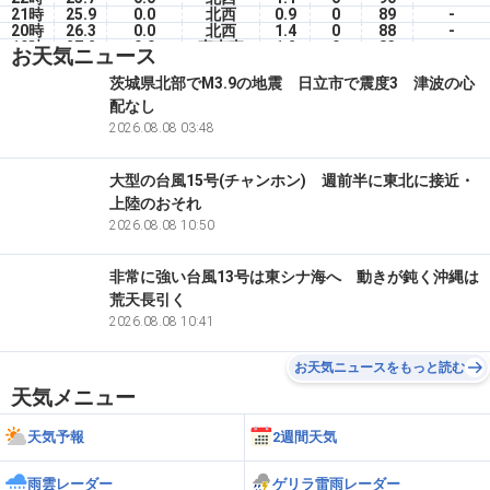
21時
25.9
0.0
北西
0.9
0
89
-
20時
26.3
0.0
北西
1.4
0
88
-
19時
27.2
0.0
東南東
1.2
0
83
-
お天気ニュース
18時
28.6
0.0
南東
1.2
32
76
-
17時
29.2
0.0
南東
1.9
52
72
-
茨城県北部でM3.9の地震 日立市で震度3 津波の心
16時
29.1
0.0
東南東
2.2
52
74
-
配なし
15時
29.4
0.0
東南東
2.4
60
74
-
14時
30.6
2026.08.08 03:48
0.0
東南東
2.8
39
71
-
大型の台風15号(チャンホン) 週前半に東北に接近・
上陸のおそれ
2026.08.08 10:50
非常に強い台風13号は東シナ海へ 動きが鈍く沖縄は
荒天長引く
2026.08.08 10:41
お天気ニュースをもっと読む
天気メニュー
天気予報
2週間天気
雨雲レーダー
ゲリラ雷雨レーダー