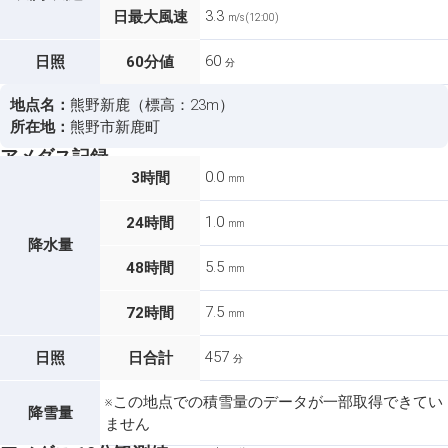
3.3
日最大風速
m/s (12:00)
60
日照
60分値
分
地点名：
熊野新鹿（標高：23m）
所在地：
熊野市新鹿町
アメダス記録
0.0
3時間
mm
1.0
24時間
mm
降水量
5.5
48時間
mm
7.5
72時間
mm
457
日照
日合計
分
※この地点での積雪量のデータが一部取得できてい
降雪量
ません