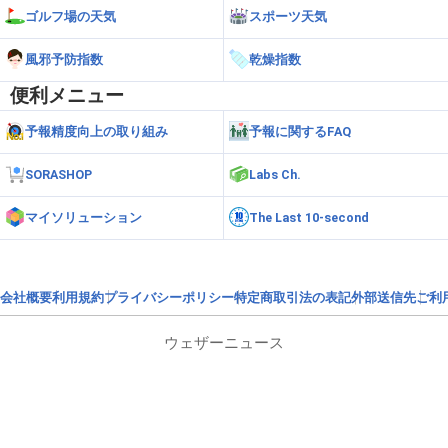
ゴルフ場の天気
スポーツ天気
風邪予防指数
乾燥指数
便利メニュー
予報精度向上の取り組み
予報に関するFAQ
SORASHOP
Labs Ch.
マイソリューション
The Last 10-second
会社概要
利用規約
プライバシーポリシー
特定商取引法の表記
外部送信先
ご利
ウェザーニュース