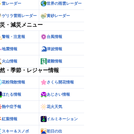
雷レーダー
世界の雨雲レーダー
ゲリラ雷雨レーダー
黄砂レーダー
災・減災メニュー
警報・注意報
台風情報
地震情報
津波情報
火山情報
避難情報
然・季節・レジャー情報
花粉飛散情報
さくら開花情報
ほたる情報
あじさい情報
熱中症予報
花火天気
紅葉情報
イルミネーション
スキー＆スノボ
初日の出