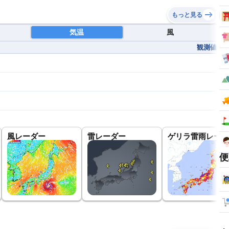
もっと見る
気温
風
観測値
風レーダー
雷レーダー
ゲリラ雷雨レーダ
便