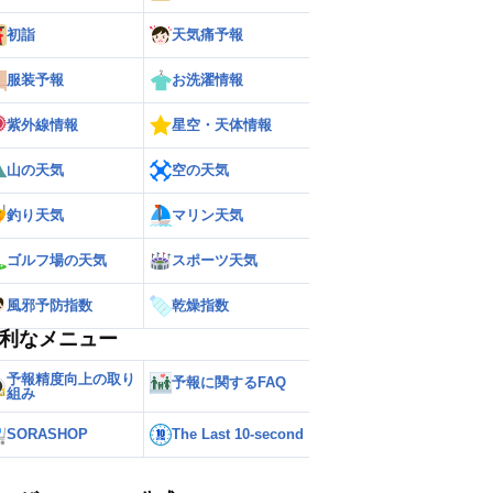
初詣
天気痛予報
服装予報
お洗濯情報
紫外線情報
星空・天体情報
山の天気
空の天気
釣り天気
マリン天気
ゴルフ場の天気
スポーツ天気
ー
世界の雨雲レーダー
風邪予防指数
乾燥指数
利なメニュー
予報精度向上の取り
予報に関するFAQ
組み
SORASHOP
The Last 10-second