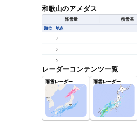
和歌山のアメダス
降雪量
積雪深
順位
地点
(
)
(
)
(
)
レーダーコンテンツ一覧
雨雪レーダー
雨雲レーダー