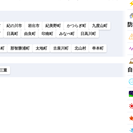
防
市
紀の川市
岩出市
紀美野町
かつらぎ町
九度山町
町
日高町
由良町
印南町
みなべ町
日高川町
み町
那智勝浦町
太地町
古座川町
北山村
串本町
自
三重