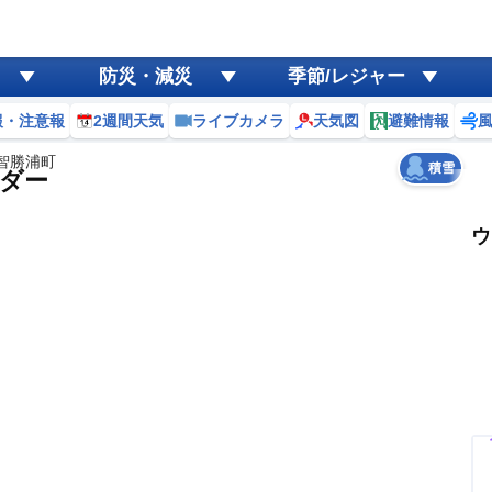
ゲリラ
風
防災・減災
季節/レジャー
黄砂
報・注意報
2週間天気
ライブカメラ
天気図
避難情報
天気
台風
智勝浦町
積雪
ダー
ウ