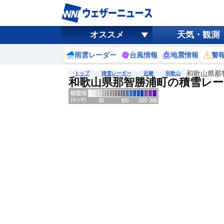
オススメ
天気・観測
雨雲レーダー
台風情報
地震情報
警
和歌山県那
トップ
積雪レーダー
近畿
和歌山
和歌山県那智勝浦町の積雪レー
地図選択
背景色調整
明
る
い
暗
い
濃淡調整
薄
い
濃