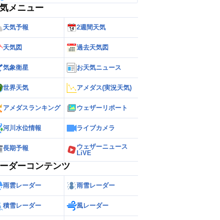
気メニュー
天気予報
2週間天気
天気図
過去天気図
気象衛星
お天気ニュース
世界天気
アメダス(実況天気)
アメダスランキング
ウェザーリポート
河川水位情報
ライブカメラ
ウェザーニュース
長期予報
LiVE
ーダーコンテンツ
雨雲レーダー
雨雪レーダー
積雪レーダー
風レーダー