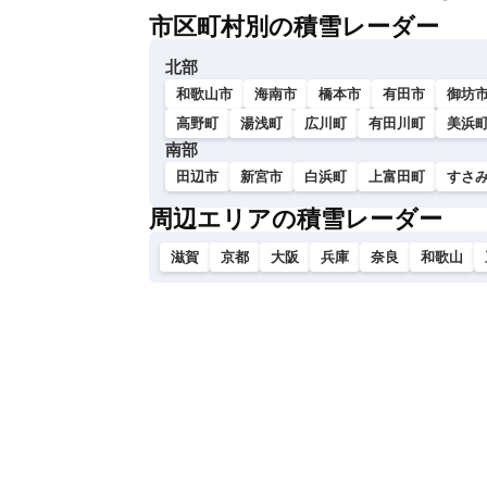
市区町村別の積雪レーダー
北部
和歌山市
海南市
橋本市
有田市
御坊
高野町
湯浅町
広川町
有田川町
美浜
南部
田辺市
新宮市
白浜町
上富田町
すさ
周辺エリアの積雪レーダー
滋賀
京都
大阪
兵庫
奈良
和歌山