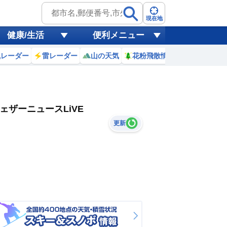
現在地
健康/生活
便利メニュー
風レーダー
雷レーダー
山の天気
花粉飛散情報
世界天気
ェザーニュースLiVE
更新