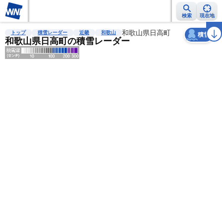
検索
現在地
天気
台風
雨雲レーダー
台風情報
地震情報
和歌山県日高町
警報・注意報
2週間天気
ラ
トップ
積雪レーダー
近畿
和歌山
積雪
和歌山県日高町の積雪レーダー
明
る
い
暗
い
薄
い
濃
い