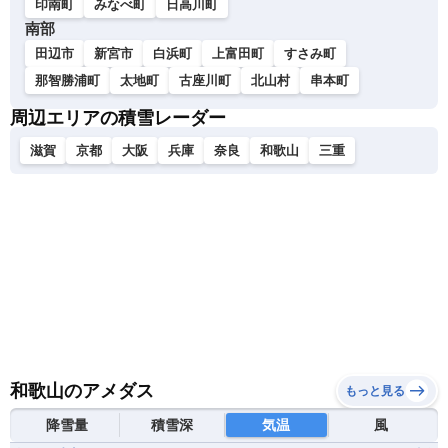
印南町
みなべ町
日高川町
南部
田辺市
新宮市
白浜町
上富田町
すさみ町
那智勝浦町
太地町
古座川町
北山村
串本町
周辺エリアの積雪レーダー
滋賀
京都
大阪
兵庫
奈良
和歌山
三重
和歌山のアメダス
もっと見る
降雪量
積雪深
気温
風