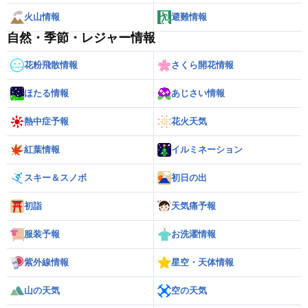
火山情報
避難情報
自然・季節・レジャー情報
花粉飛散情報
さくら開花情報
ほたる情報
あじさい情報
熱中症予報
花火天気
紅葉情報
イルミネーション
スキー＆スノボ
初日の出
初詣
天気痛予報
服装予報
お洗濯情報
紫外線情報
星空・天体情報
山の天気
空の天気