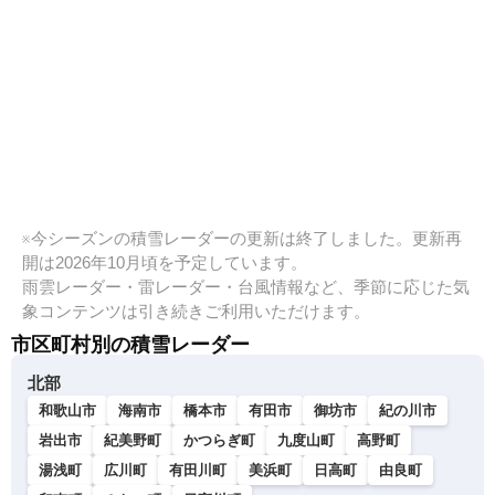
※今シーズンの積雪レーダーの更新は終了しました。更新再
開は2026年10月頃を予定しています。
雨雲レーダー・雷レーダー・台風情報など、季節に応じた気
象コンテンツは引き続きご利用いただけます。
市区町村別の積雪レーダー
北部
和歌山市
海南市
橋本市
有田市
御坊市
紀の川市
岩出市
紀美野町
かつらぎ町
九度山町
高野町
湯浅町
広川町
有田川町
美浜町
日高町
由良町