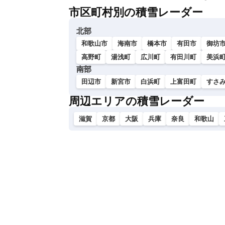
市区町村別の積雪レーダー
北部
和歌山市
海南市
橋本市
有田市
御坊
高野町
湯浅町
広川町
有田川町
美浜
南部
田辺市
新宮市
白浜町
上富田町
すさ
周辺エリアの積雪レーダー
滋賀
京都
大阪
兵庫
奈良
和歌山