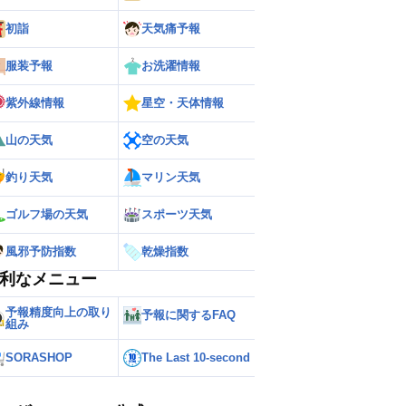
初詣
天気痛予報
服装予報
お洗濯情報
紫外線情報
星空・天体情報
山の天気
空の天気
釣り天気
マリン天気
ゴルフ場の天気
スポーツ天気
ー
世界の雨雲レーダー
風邪予防指数
乾燥指数
利なメニュー
予報精度向上の取り
予報に関するFAQ
組み
SORASHOP
The Last 10-second