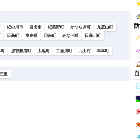
防
市
紀の川市
岩出市
紀美野町
かつらぎ町
九度山町
町
日高町
由良町
印南町
みなべ町
日高川町
み町
那智勝浦町
太地町
古座川町
北山村
串本町
自
三重