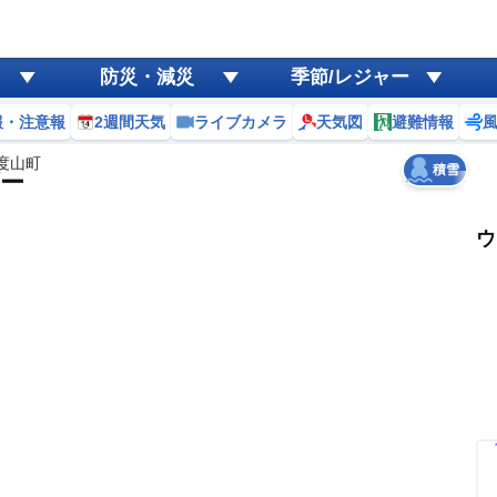
ゲリラ
風
防災・減災
季節/レジャー
黄砂
報・注意報
2週間天気
ライブカメラ
天気図
避難情報
天気
台風
度山町
積雪
ー
ウ