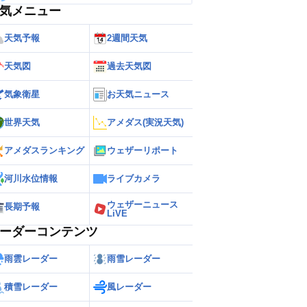
気メニュー
天気予報
2週間天気
天気図
過去天気図
気象衛星
お天気ニュース
世界天気
アメダス(実況天気)
アメダスランキング
ウェザーリポート
河川水位情報
ライブカメラ
ウェザーニュース
長期予報
LiVE
ーダーコンテンツ
雨雲レーダー
雨雪レーダー
積雪レーダー
風レーダー