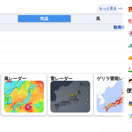
もっと見る
気温
風
観測値
風レーダー
雷レーダー
ゲリラ雷雨レーダ
便