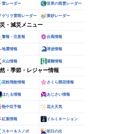
雷レーダー
世界の雨雲レーダー
ゲリラ雷雨レーダー
黄砂レーダー
災・減災メニュー
警報・注意報
台風情報
地震情報
津波情報
火山情報
避難情報
然・季節・レジャー情報
花粉飛散情報
さくら開花情報
ほたる情報
あじさい情報
熱中症予報
花火天気
紅葉情報
イルミネーション
スキー＆スノボ
初日の出