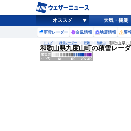
オススメ
天気・観測
雨雲レーダー
台風情報
地震情報
警
和歌山県九
トップ
積雪レーダー
近畿
和歌山
和歌山県九度山町の積雪レーダ
地図選択
背景色調整
明
る
い
暗
い
濃淡調整
薄
い
濃