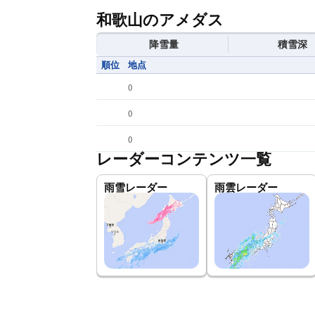
和歌山のアメダス
降雪量
積雪深
順位
地点
(
)
(
)
(
)
レーダーコンテンツ一覧
雨雪レーダー
雨雲レーダー