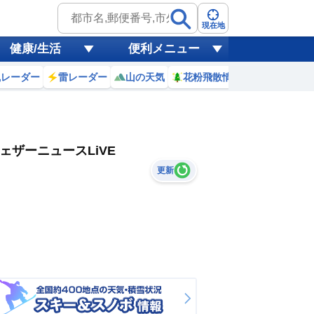
現在地
健康/生活
便利メニュー
風レーダー
雷レーダー
山の天気
花粉飛散情報
世界天気
ェザーニュースLiVE
更新