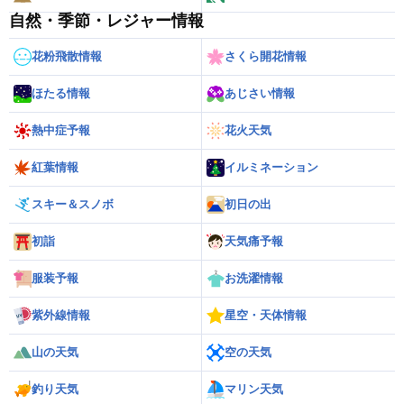
自然・季節・レジャー情報
花粉飛散情報
さくら開花情報
ほたる情報
あじさい情報
熱中症予報
花火天気
紅葉情報
イルミネーション
スキー＆スノボ
初日の出
初詣
天気痛予報
服装予報
お洗濯情報
紫外線情報
星空・天体情報
山の天気
空の天気
釣り天気
マリン天気