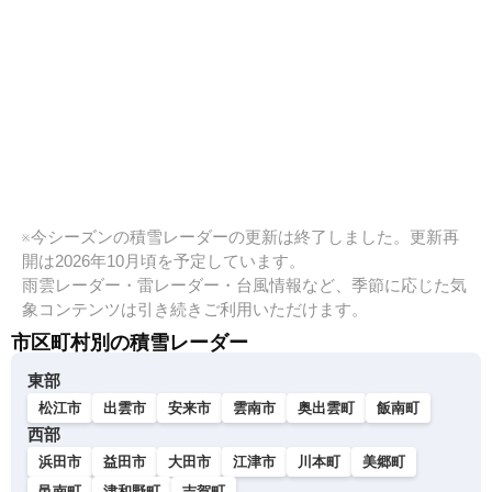
※今シーズンの積雪レーダーの更新は終了しました。更新再
開は2026年10月頃を予定しています。
雨雲レーダー・雷レーダー・台風情報など、季節に応じた気
象コンテンツは引き続きご利用いただけます。
市区町村別の積雪レーダー
東部
松江市
出雲市
安来市
雲南市
奥出雲町
飯南町
西部
浜田市
益田市
大田市
江津市
川本町
美郷町
邑南町
津和野町
吉賀町