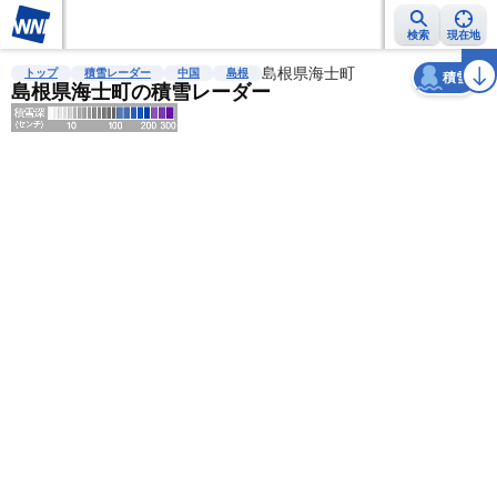
検索
現在地
天気
台風
雨雲レーダー
台風情報
地震情報
島根県海士町
警報・注意報
2週間天気
ラ
トップ
積雪レーダー
中国
島根
積雪
島根県海士町の積雪レーダー
明
る
い
暗
い
薄
い
濃
い