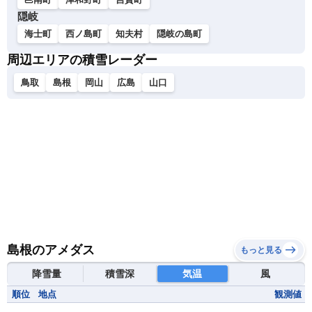
隠岐
海士町
西ノ島町
知夫村
隠岐の島町
周辺エリアの積雪レーダー
鳥取
島根
岡山
広島
山口
島根のアメダス
もっと見る
降雪量
積雪深
気温
風
順位
地点
観測値