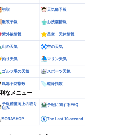
初詣
天気痛予報
服装予報
お洗濯情報
紫外線情報
星空・天体情報
山の天気
空の天気
釣り天気
マリン天気
ゴルフ場の天気
スポーツ天気
風邪予防指数
乾燥指数
ー
世界の雨雲レーダー
利なメニュー
予報精度向上の取り
予報に関するFAQ
組み
SORASHOP
The Last 10-second