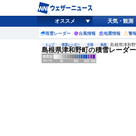
オススメ
天気・観測
雨雲レーダー
台風情報
地震情報
警
島根県津和野
トップ
積雪レーダー
中国
島根
島根県津和野町の積雪レーダー
地図選択
背景色調整
明
る
い
暗
い
濃淡調整
薄
い
濃