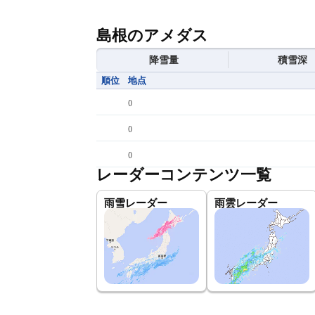
島根のアメダス
降雪量
積雪深
順位
地点
(
)
(
)
(
)
レーダーコンテンツ一覧
雨雪レーダー
雨雲レーダー