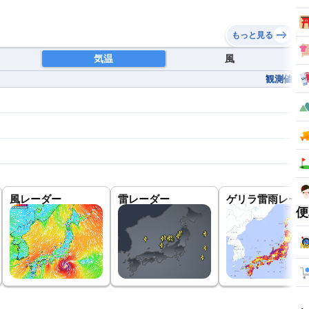
もっと見る
気温
風
観測値
風レーダー
雷レーダー
ゲリラ雷雨レーダ
便