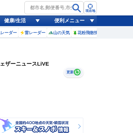
現在地
健康/生活
便利メニュー
風レーダー
雷レーダー
山の天気
花粉飛散情報
世界天気
ェザーニュースLiVE
更新