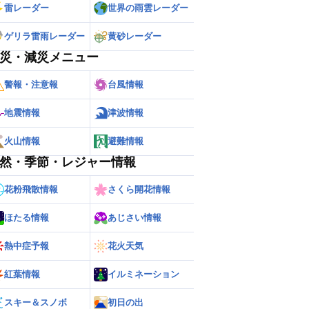
雷レーダー
世界の雨雲レーダー
ゲリラ雷雨レーダー
黄砂レーダー
災・減災メニュー
警報・注意報
台風情報
地震情報
津波情報
火山情報
避難情報
然・季節・レジャー情報
花粉飛散情報
さくら開花情報
ほたる情報
あじさい情報
熱中症予報
花火天気
紅葉情報
イルミネーション
スキー＆スノボ
初日の出