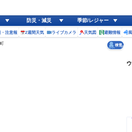
ゲリラ
風
防災・減災
季節/レジャー
黄砂
報・注意報
2週間天気
ライブカメラ
天気図
避難情報
天気
台風
町
積雪
ウ