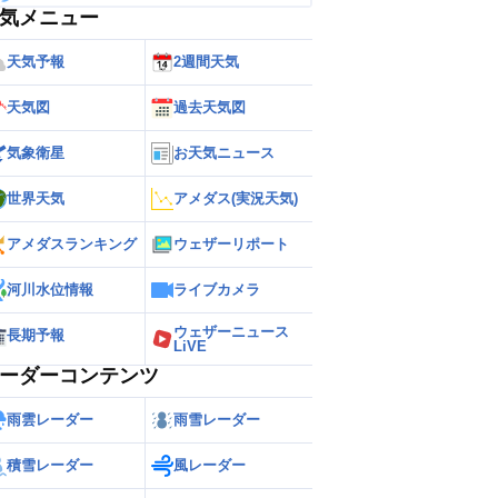
気メニュー
天気予報
2週間天気
天気図
過去天気図
気象衛星
お天気ニュース
世界天気
アメダス(実況天気)
アメダスランキング
ウェザーリポート
河川水位情報
ライブカメラ
ウェザーニュース
長期予報
LiVE
ーダーコンテンツ
雨雲レーダー
雨雪レーダー
積雪レーダー
風レーダー