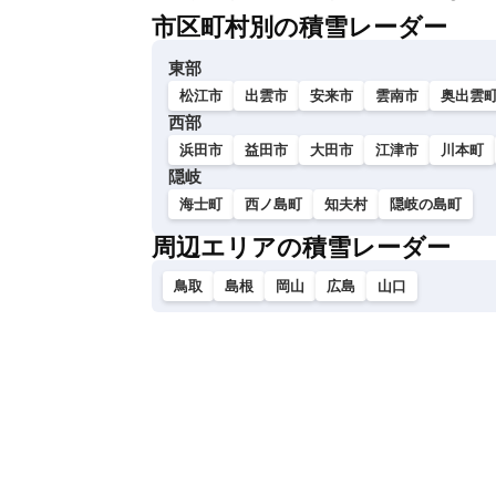
市区町村別の積雪レーダー
東部
松江市
出雲市
安来市
雲南市
奥出雲
西部
浜田市
益田市
大田市
江津市
川本町
隠岐
海士町
西ノ島町
知夫村
隠岐の島町
周辺エリアの積雪レーダー
鳥取
島根
岡山
広島
山口