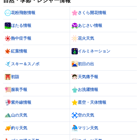
自然・季節・レジャー情報
花粉飛散情報
さくら開花情報
ほたる情報
あじさい情報
熱中症予報
花火天気
紅葉情報
イルミネーション
スキー＆スノボ
初日の出
初詣
天気痛予報
服装予報
お洗濯情報
紫外線情報
星空・天体情報
山の天気
空の天気
釣り天気
マリン天気