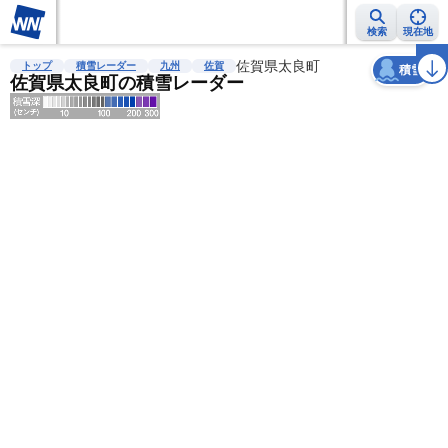
検索
現在地
天気
台風
雨雲レーダー
台風情報
地震情報
佐賀県太良町
警報・注意報
2週間天気
ラ
トップ
積雪レーダー
九州
佐賀
積雪
佐賀県太良町の積雪レーダー
明
る
い
暗
い
薄
い
濃
い