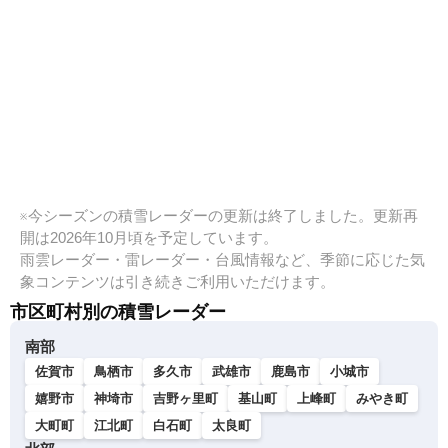
※今シーズンの積雪レーダーの更新は終了しました。更新再
開は2026年10月頃を予定しています。
雨雲レーダー・雷レーダー・台風情報など、季節に応じた気
象コンテンツは引き続きご利用いただけます。
市区町村別の積雪レーダー
南部
佐賀市
鳥栖市
多久市
武雄市
鹿島市
小城市
嬉野市
神埼市
吉野ヶ里町
基山町
上峰町
みやき町
大町町
江北町
白石町
太良町