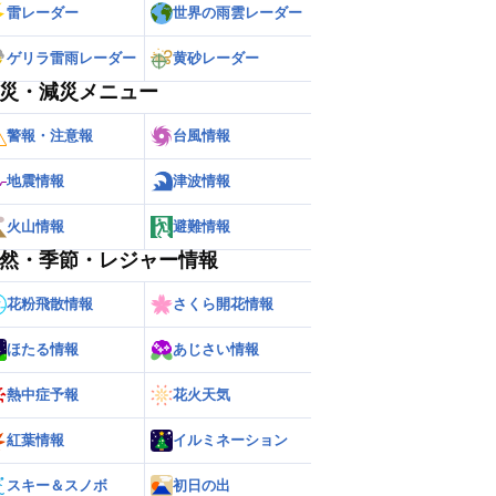
雷レーダー
世界の雨雲レーダー
ゲリラ雷雨レーダー
黄砂レーダー
災・減災メニュー
警報・注意報
台風情報
地震情報
津波情報
火山情報
避難情報
然・季節・レジャー情報
花粉飛散情報
さくら開花情報
ほたる情報
あじさい情報
熱中症予報
花火天気
紅葉情報
イルミネーション
スキー＆スノボ
初日の出