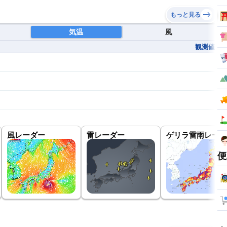
もっと見る
気温
風
観測値
風レーダー
雷レーダー
ゲリラ雷雨レーダ
便