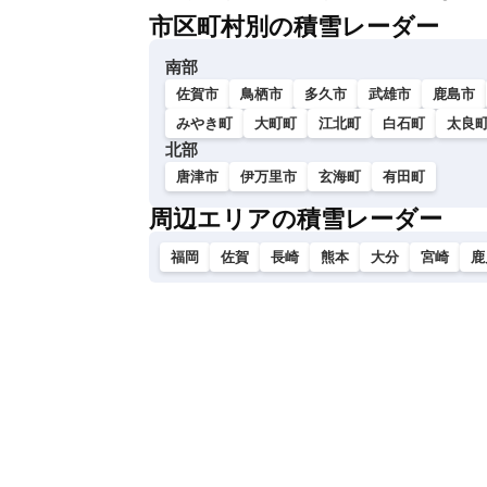
市区町村別の積雪レーダー
南部
佐賀市
鳥栖市
多久市
武雄市
鹿島市
みやき町
大町町
江北町
白石町
太良
北部
唐津市
伊万里市
玄海町
有田町
周辺エリアの積雪レーダー
福岡
佐賀
長崎
熊本
大分
宮崎
鹿