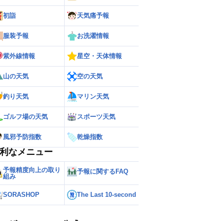
初詣
天気痛予報
服装予報
お洗濯情報
紫外線情報
星空・天体情報
山の天気
空の天気
釣り天気
マリン天気
ゴルフ場の天気
スポーツ天気
ー
世界の雨雲レーダー
風邪予防指数
乾燥指数
利なメニュー
予報精度向上の取り
予報に関するFAQ
組み
SORASHOP
The Last 10-second