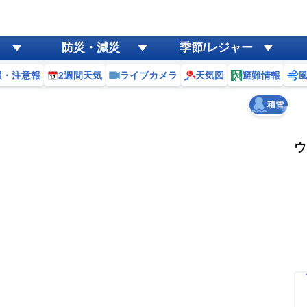
ゲリラ
風
防災・減災
季節/レジャー
黄砂
報・注意報
2週間天気
ライブカメラ
天気図
避難情報
天気
台風
積雪
ウ