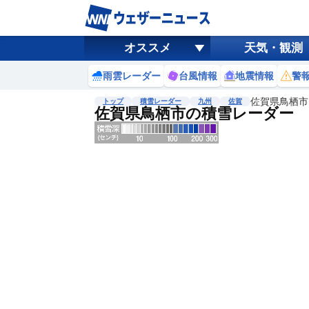
オススメ
天気・観測
雨雲レーダー
台風情報
地震情報
警
佐賀県鳥栖市
トップ
積雪レーダー
九州
佐賀
佐賀県鳥栖市の積雪レーダー
地図選択
背景色調整
明
る
い
暗
い
濃淡調整
薄
い
濃