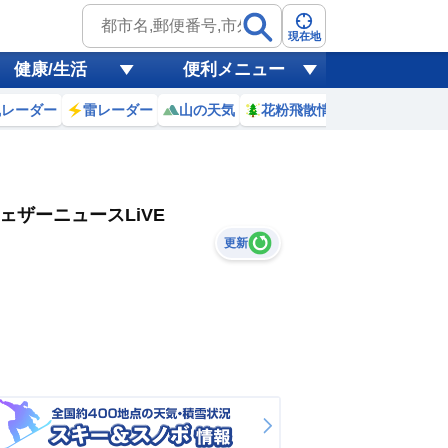
現在地
健康/生活
便利メニュー
風レーダー
雷レーダー
山の天気
花粉飛散情報
世界天気
ェザーニュースLiVE
更新