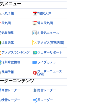
気メニュー
天気予報
2週間天気
天気図
過去天気図
気象衛星
お天気ニュース
世界天気
アメダス(実況天気)
アメダスランキング
ウェザーリポート
河川水位情報
ライブカメラ
ウェザーニュース
長期予報
LiVE
ーダーコンテンツ
雨雲レーダー
雨雪レーダー
積雪レーダー
風レーダー