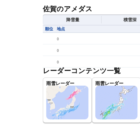
佐賀のアメダス
降雪量
積雪深
順位
地点
(
)
(
)
(
)
レーダーコンテンツ一覧
雨雪レーダー
雨雲レーダー