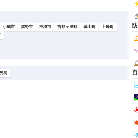
防
小城市
嬉野市
神埼市
吉野ヶ里町
基山町
上峰町
町
自
児島