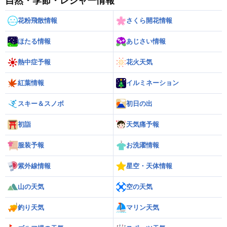
自然・季節・レジャー情報
花粉飛散情報
さくら開花情報
ほたる情報
あじさい情報
熱中症予報
花火天気
紅葉情報
イルミネーション
スキー＆スノボ
初日の出
初詣
天気痛予報
服装予報
お洗濯情報
紫外線情報
星空・天体情報
山の天気
空の天気
釣り天気
マリン天気