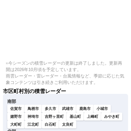
※今シーズンの積雪レーダーの更新は終了しました。更新再
開は2026年10月頃を予定しています。
雨雲レーダー・雷レーダー・台風情報など、季節に応じた気
象コンテンツは引き続きご利用いただけます。
市区町村別の積雪レーダー
南部
佐賀市
鳥栖市
多久市
武雄市
鹿島市
小城市
嬉野市
神埼市
吉野ヶ里町
基山町
上峰町
みやき町
大町町
江北町
白石町
太良町