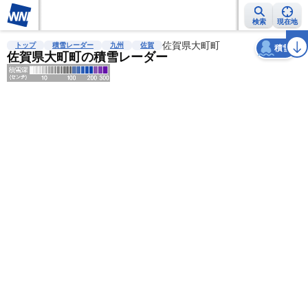
検索
現在地
天気
台風
雨雲レーダー
台風情報
地震情報
佐賀県大町町
警報・注意報
2週間天気
ラ
トップ
積雪レーダー
九州
佐賀
積雪
佐賀県大町町の積雪レーダー
明
る
い
暗
い
薄
い
濃
い