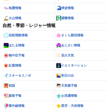
地震情報
津波情報
火山情報
避難情報
自然・季節・レジャー情報
花粉飛散情報
さくら開花情報
ほたる情報
あじさい情報
熱中症予報
花火天気
紅葉情報
イルミネーション
スキー＆スノボ
初日の出
初詣
天気痛予報
服装予報
お洗濯情報
紫外線情報
星空・天体情報