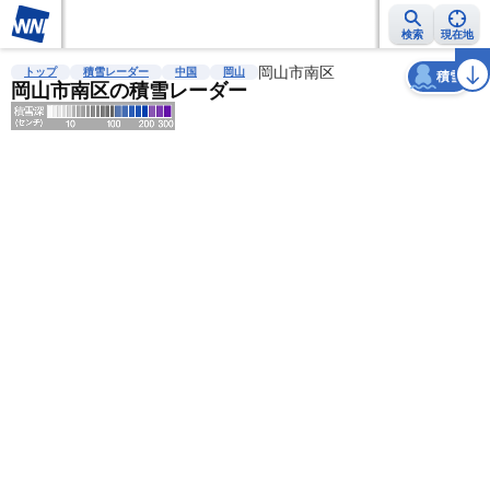
検索
現在地
天気
台風
雨雲レーダー
台風情報
地震情報
岡山市南区
警報・注意報
2週間天気
ラ
トップ
積雪レーダー
中国
岡山
積雪
岡山市南区の積雪レーダー
明
る
い
暗
い
薄
い
濃
い