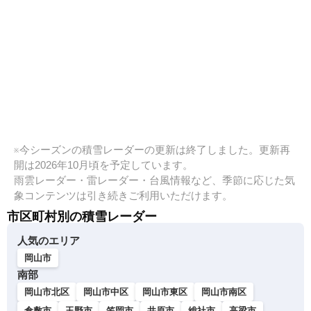
※今シーズンの積雪レーダーの更新は終了しました。更新再
開は2026年10月頃を予定しています。
雨雲レーダー・雷レーダー・台風情報など、季節に応じた気
象コンテンツは引き続きご利用いただけます。
市区町村別の積雪レーダー
人気のエリア
岡山市
南部
岡山市北区
岡山市中区
岡山市東区
岡山市南区
倉敷市
玉野市
笠岡市
井原市
総社市
高梁市