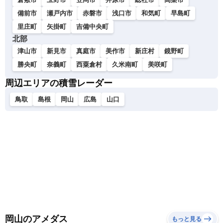
備前市
瀬戸内市
赤磐市
浅口市
和気町
早島町
里庄町
矢掛町
吉備中央町
北部
津山市
新見市
真庭市
美作市
新庄村
鏡野町
勝央町
奈義町
西粟倉村
久米南町
美咲町
周辺エリアの積雪レーダー
鳥取
島根
岡山
広島
山口
岡山のアメダス
もっと見る