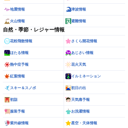
地震情報
津波情報
火山情報
避難情報
自然・季節・レジャー情報
花粉飛散情報
さくら開花情報
ほたる情報
あじさい情報
熱中症予報
花火天気
紅葉情報
イルミネーション
スキー＆スノボ
初日の出
初詣
天気痛予報
服装予報
お洗濯情報
紫外線情報
星空・天体情報