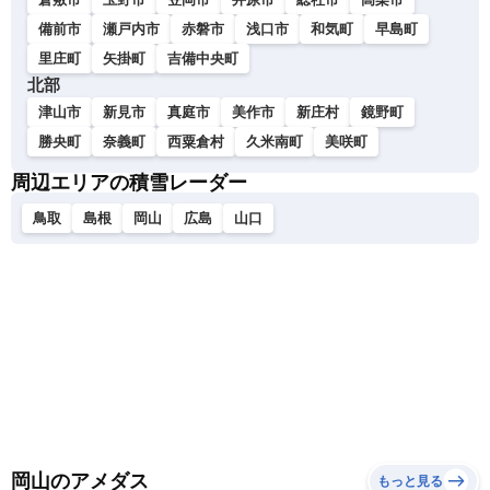
備前市
瀬戸内市
赤磐市
浅口市
和気町
早島町
里庄町
矢掛町
吉備中央町
北部
津山市
新見市
真庭市
美作市
新庄村
鏡野町
勝央町
奈義町
西粟倉村
久米南町
美咲町
周辺エリアの積雪レーダー
鳥取
島根
岡山
広島
山口
岡山のアメダス
もっと見る