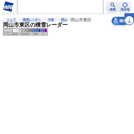
検索
現在地
天気
台風
雨雲レーダー
台風情報
地震情報
岡山市東区
警報・注意報
2週間天気
ラ
トップ
積雪レーダー
中国
岡山
積雪
岡山市東区の積雪レーダー
明
る
い
暗
い
薄
い
濃
い