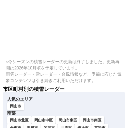
※今シーズンの積雪レーダーの更新は終了しました。更新再
開は2026年10月頃を予定しています。
雨雲レーダー・雷レーダー・台風情報など、季節に応じた気
象コンテンツは引き続きご利用いただけます。
市区町村別の積雪レーダー
人気のエリア
岡山市
南部
岡山市北区
岡山市中区
岡山市東区
岡山市南区
倉敷市
玉野市
笠岡市
井原市
総社市
高梁市