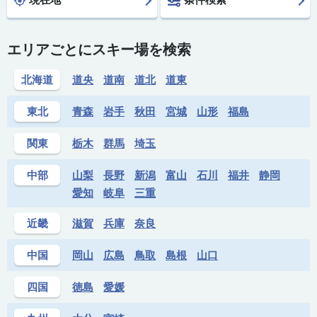
エリアごとにスキー場を検索
北海道
道央
道南
道北
道東
東北
青森
岩手
秋田
宮城
山形
福島
関東
栃木
群馬
埼玉
中部
山梨
長野
新潟
富山
石川
福井
静岡
愛知
岐阜
三重
近畿
滋賀
兵庫
奈良
中国
岡山
広島
鳥取
島根
山口
四国
徳島
愛媛