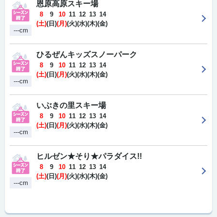
恩原高原スキー場
8
9
10
11
12
13
14
(土)
(日)
(月)
(火)
(水)
(木)
(金)
---cm
ひるぜんキッズスノーパーク
8
9
10
11
12
13
14
(土)
(日)
(月)
(火)
(水)
(木)
(金)
---cm
いぶきの里スキー場
8
9
10
11
12
13
14
(土)
(日)
(月)
(火)
(水)
(木)
(金)
---cm
ヒルゼン★そり★パラダイス!!
8
9
10
11
12
13
14
(土)
(日)
(月)
(火)
(水)
(木)
(金)
---cm