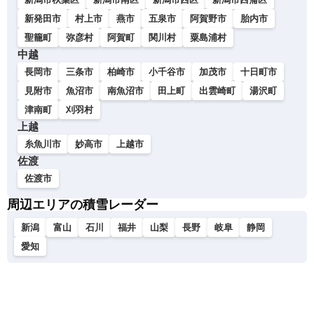
新発田市
村上市
燕市
五泉市
阿賀野市
胎内市
聖籠町
弥彦村
阿賀町
関川村
粟島浦村
中越
長岡市
三条市
柏崎市
小千谷市
加茂市
十日町市
見附市
魚沼市
南魚沼市
田上町
出雲崎町
湯沢町
津南町
刈羽村
上越
糸魚川市
妙高市
上越市
佐渡
佐渡市
周辺エリアの積雪レーダー
新潟
富山
石川
福井
山梨
長野
岐阜
静岡
愛知