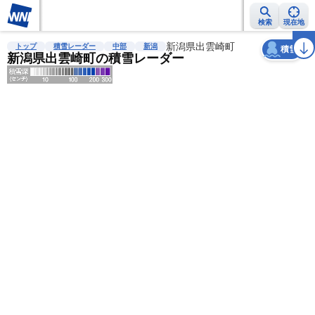
検索
現在地
天気
台風
雨雲レーダー
台風情報
地震情報
新潟県出雲崎町
警報・注意報
2週間天気
ラ
トップ
積雪レーダー
中部
新潟
積雪
新潟県出雲崎町の積雪レーダー
明
る
い
暗
い
薄
い
濃
い