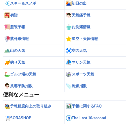
スキー＆スノボ
初日の出
初詣
天気痛予報
服装予報
お洗濯情報
紫外線情報
星空・天体情報
山の天気
空の天気
釣り天気
マリン天気
ゴルフ場の天気
スポーツ天気
風邪予防指数
乾燥指数
便利なメニュー
予報精度向上の取り組み
予報に関するFAQ
SORASHOP
The Last 10-second