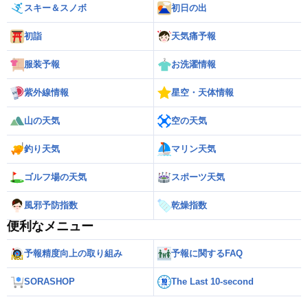
スキー＆スノボ
初日の出
初詣
天気痛予報
服装予報
お洗濯情報
紫外線情報
星空・天体情報
山の天気
空の天気
釣り天気
マリン天気
ゴルフ場の天気
スポーツ天気
風邪予防指数
乾燥指数
便利なメニュー
予報精度向上の取り組み
予報に関するFAQ
SORASHOP
The Last 10-second