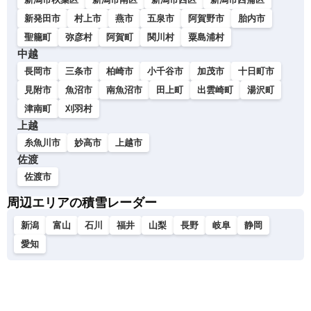
新発田市
村上市
燕市
五泉市
阿賀野市
胎内市
聖籠町
弥彦村
阿賀町
関川村
粟島浦村
中越
長岡市
三条市
柏崎市
小千谷市
加茂市
十日町市
見附市
魚沼市
南魚沼市
田上町
出雲崎町
湯沢町
津南町
刈羽村
上越
糸魚川市
妙高市
上越市
佐渡
佐渡市
周辺エリアの積雪レーダー
新潟
富山
石川
福井
山梨
長野
岐阜
静岡
愛知