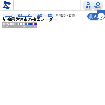
検索
現在地
天気
台風
雨雲レーダー
台風情報
地震情報
新潟県佐渡市
警報・注意報
2週間天気
ラ
トップ
積雪レーダー
中部
新潟
積雪
新潟県佐渡市の積雪レーダー
明
る
い
暗
い
薄
い
濃
い