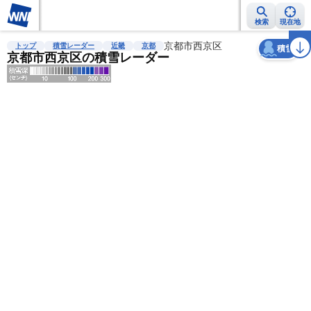
検索
現在地
天気
台風
雨雲レーダー
台風情報
地震情報
京都市西京区
警報・注意報
2週間天気
ラ
トップ
積雪レーダー
近畿
京都
積雪
京都市西京区の積雪レーダー
明
る
い
暗
い
薄
い
濃
い