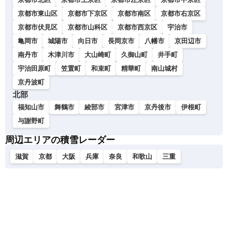
京都市東山区
京都市下京区
京都市南区
京都市右京区
京都市伏見区
京都市山科区
京都市西京区
宇治市
亀岡市
城陽市
向日市
長岡京市
八幡市
京田辺市
南丹市
木津川市
大山崎町
久御山町
井手町
宇治田原町
笠置町
和束町
精華町
南山城村
京丹波町
北部
福知山市
舞鶴市
綾部市
宮津市
京丹後市
伊根町
与謝野町
周辺エリアの積雪レーダー
滋賀
京都
大阪
兵庫
奈良
和歌山
三重