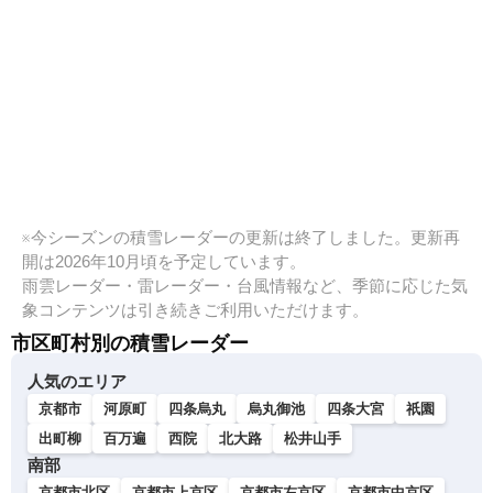
※今シーズンの積雪レーダーの更新は終了しました。更新再
開は2026年10月頃を予定しています。
雨雲レーダー・雷レーダー・台風情報など、季節に応じた気
象コンテンツは引き続きご利用いただけます。
市区町村別の積雪レーダー
人気のエリア
京都市
河原町
四条烏丸
烏丸御池
四条大宮
祇園
出町柳
百万遍
西院
北大路
松井山手
南部
京都市北区
京都市上京区
京都市左京区
京都市中京区