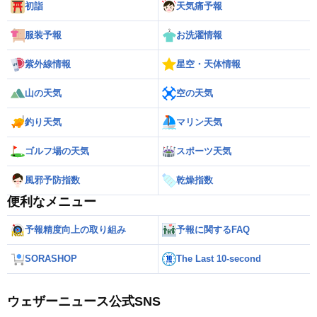
初詣
天気痛予報
服装予報
お洗濯情報
紫外線情報
星空・天体情報
山の天気
空の天気
釣り天気
マリン天気
ゴルフ場の天気
スポーツ天気
風邪予防指数
乾燥指数
便利なメニュー
予報精度向上の取り組み
予報に関するFAQ
SORASHOP
The Last 10-second
ウェザーニュース公式SNS