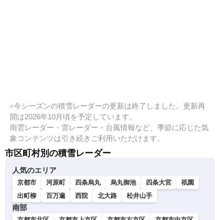
※今シーズンの積雪レーダーの更新は終了しました。更新再
開は2026年10月頃を予定しています。
雨雲レーダー・雷レーダー・台風情報など、季節に応じた気
象コンテンツは引き続きご利用いただけます。
市区町村別の積雪レーダー
人気のエリア
京都市
河原町
四条烏丸
烏丸御池
四条大宮
祇園
出町柳
百万遍
西院
北大路
松井山手
南部
京都市北区
京都市上京区
京都市左京区
京都市中京区