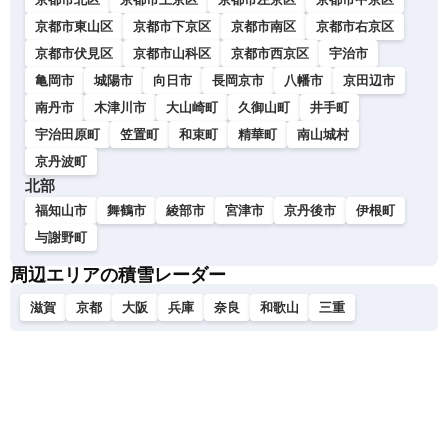
京都市東山区
京都市下京区
京都市南区
京都市右京区
京都市伏見区
京都市山科区
京都市西京区
宇治市
亀岡市
城陽市
向日市
長岡京市
八幡市
京田辺市
南丹市
木津川市
大山崎町
久御山町
井手町
宇治田原町
笠置町
和束町
精華町
南山城村
京丹波町
北部
福知山市
舞鶴市
綾部市
宮津市
京丹後市
伊根町
与謝野町
周辺エリアの積雪レーダー
滋賀
京都
大阪
兵庫
奈良
和歌山
三重