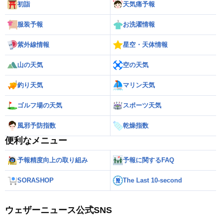
初詣
天気痛予報
服装予報
お洗濯情報
紫外線情報
星空・天体情報
山の天気
空の天気
釣り天気
マリン天気
ゴルフ場の天気
スポーツ天気
風邪予防指数
乾燥指数
便利なメニュー
予報精度向上の取り組み
予報に関するFAQ
SORASHOP
The Last 10-second
ウェザーニュース公式SNS