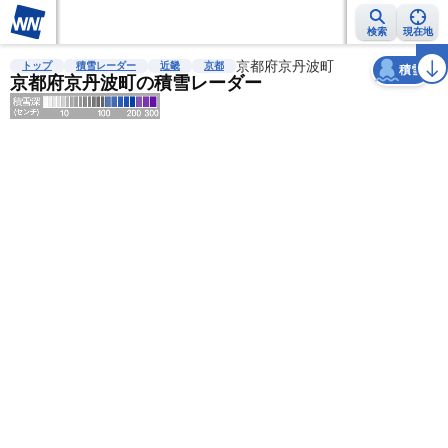
検索
現在地
天気
台風
雨雲レーダー
台風情報
地震情報
京都府京丹波町
警報・注意報
2週間天気
ラ
トップ
積雪レーダー
近畿
京都
積雪
京都府京丹波町の積雪レーダー
明
る
い
暗
い
薄
い
濃
い