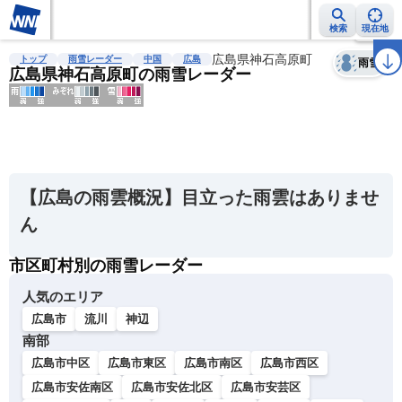
検索
現在地
天気
台風
雨雲レーダー
台風情報
地震情報
広島県神石高原町
警報・注意報
2週間天気
ラ
トップ
雨雪レーダー
中国
広島
雨雪
広島県神石高原町の雨雪レーダー
明
る
い
【広島の雨雲概況】目立った雨雲はありませ
暗
ん
い
市区町村別の雨雪レーダー
薄
い
人気のエリア
濃
広島市
流川
神辺
い
南部
広島市中区
広島市東区
広島市南区
広島市西区
広島市安佐南区
広島市安佐北区
広島市安芸区