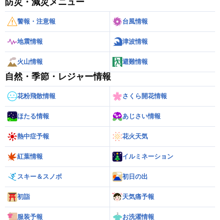
防災・減災メニュー
警報・注意報
台風情報
地震情報
津波情報
火山情報
避難情報
自然・季節・レジャー情報
花粉飛散情報
さくら開花情報
ほたる情報
あじさい情報
熱中症予報
花火天気
紅葉情報
イルミネーション
スキー＆スノボ
初日の出
初詣
天気痛予報
服装予報
お洗濯情報