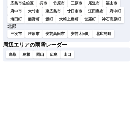
広島市佐伯区
呉市
竹原市
三原市
尾道市
福山市
府中市
大竹市
東広島市
廿日市市
江田島市
府中町
海田町
熊野町
坂町
大崎上島町
世羅町
神石高原町
北部
三次市
庄原市
安芸高田市
安芸太田町
北広島町
周辺エリアの雨雪レーダー
鳥取
島根
岡山
広島
山口