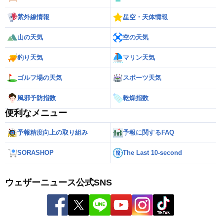
紫外線情報
星空・天体情報
山の天気
空の天気
釣り天気
マリン天気
ゴルフ場の天気
スポーツ天気
風邪予防指数
乾燥指数
便利なメニュー
予報精度向上の取り組み
予報に関するFAQ
SORASHOP
The Last 10-second
ウェザーニュース公式SNS