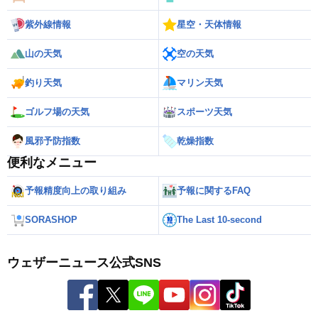
紫外線情報
星空・天体情報
山の天気
空の天気
釣り天気
マリン天気
ゴルフ場の天気
スポーツ天気
風邪予防指数
乾燥指数
便利なメニュー
予報精度向上の取り組み
予報に関するFAQ
SORASHOP
The Last 10-second
ウェザーニュース公式SNS