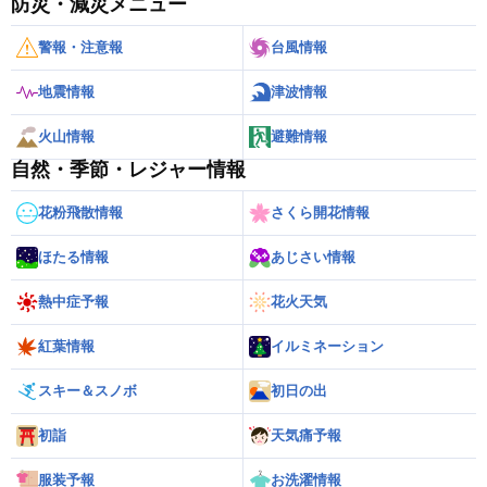
防災・減災メニュー
警報・注意報
台風情報
地震情報
津波情報
火山情報
避難情報
自然・季節・レジャー情報
花粉飛散情報
さくら開花情報
ほたる情報
あじさい情報
熱中症予報
花火天気
紅葉情報
イルミネーション
スキー＆スノボ
初日の出
初詣
天気痛予報
服装予報
お洗濯情報