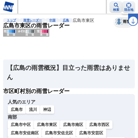
検索
現在地
天気
台風
雨雲レーダー
台風情報
地震情報
広島市東区
警報・注意報
2週間天気
ラ
トップ
雨雪レーダー
中国
広島
雨雪
広島市東区の雨雪レーダー
明
る
い
【広島の雨雲概況】目立った雨雲はありませ
暗
ん
い
市区町村別の雨雪レーダー
薄
い
人気のエリア
濃
広島市
流川
神辺
い
南部
広島市中区
広島市東区
広島市南区
広島市西区
広島市安佐南区
広島市安佐北区
広島市安芸区