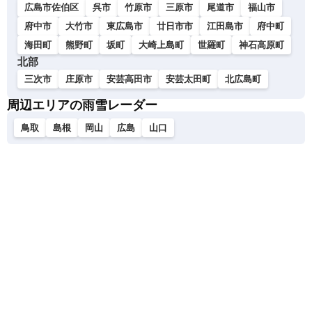
広島市佐伯区
呉市
竹原市
三原市
尾道市
福山市
府中市
大竹市
東広島市
廿日市市
江田島市
府中町
海田町
熊野町
坂町
大崎上島町
世羅町
神石高原町
北部
三次市
庄原市
安芸高田市
安芸太田町
北広島町
周辺エリアの雨雪レーダー
鳥取
島根
岡山
広島
山口