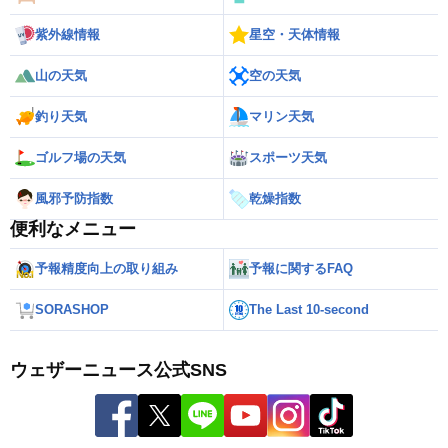
紫外線情報
星空・天体情報
山の天気
空の天気
釣り天気
マリン天気
ゴルフ場の天気
スポーツ天気
風邪予防指数
乾燥指数
便利なメニュー
予報精度向上の取り組み
予報に関するFAQ
SORASHOP
The Last 10-second
ウェザーニュース公式SNS