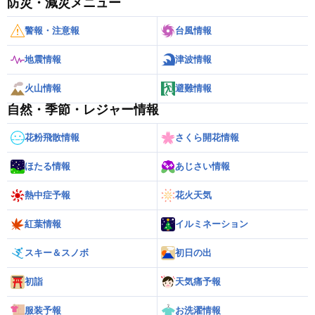
防災・減災メニュー
警報・注意報
台風情報
地震情報
津波情報
火山情報
避難情報
自然・季節・レジャー情報
花粉飛散情報
さくら開花情報
ほたる情報
あじさい情報
熱中症予報
花火天気
紅葉情報
イルミネーション
スキー＆スノボ
初日の出
初詣
天気痛予報
服装予報
お洗濯情報