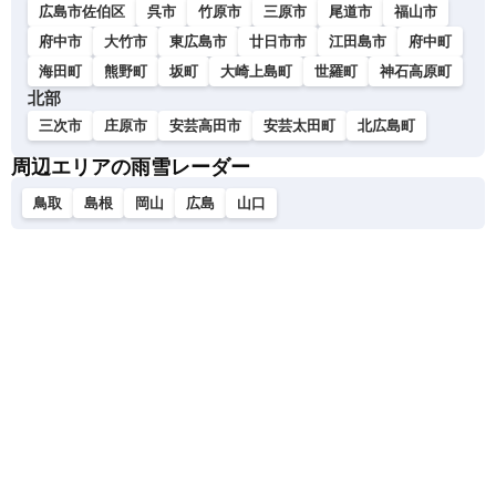
広島市佐伯区
呉市
竹原市
三原市
尾道市
福山市
府中市
大竹市
東広島市
廿日市市
江田島市
府中町
海田町
熊野町
坂町
大崎上島町
世羅町
神石高原町
北部
三次市
庄原市
安芸高田市
安芸太田町
北広島町
周辺エリアの雨雪レーダー
鳥取
島根
岡山
広島
山口