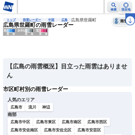
検索
現在地
天気
台風
雨雲レーダー
台風情報
地震情報
広島県世羅町
警報・注意報
2週間天気
ラ
トップ
雨雪レーダー
中国
広島
雨雪
広島県世羅町の雨雪レーダー
明
る
い
【広島の雨雲概況】目立った雨雲はありませ
暗
ん
い
市区町村別の雨雪レーダー
薄
い
人気のエリア
濃
広島市
流川
神辺
い
南部
広島市中区
広島市東区
広島市南区
広島市西区
広島市安佐南区
広島市安佐北区
広島市安芸区