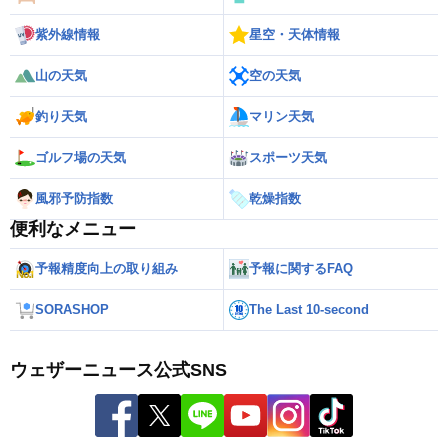
紫外線情報
星空・天体情報
山の天気
空の天気
釣り天気
マリン天気
ゴルフ場の天気
スポーツ天気
風邪予防指数
乾燥指数
便利なメニュー
予報精度向上の取り組み
予報に関するFAQ
SORASHOP
The Last 10-second
ウェザーニュース公式SNS