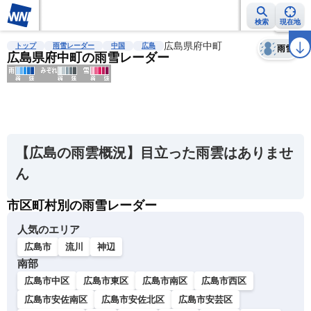
検索
現在地
天気
台風
雨雲レーダー
台風情報
地震情報
広島県府中町
警報・注意報
2週間天気
ラ
トップ
雨雪レーダー
中国
広島
雨雪
広島県府中町の雨雪レーダー
明
る
い
【広島の雨雲概況】目立った雨雲はありませ
暗
ん
い
市区町村別の雨雪レーダー
薄
い
人気のエリア
濃
広島市
流川
神辺
い
南部
広島市中区
広島市東区
広島市南区
広島市西区
広島市安佐南区
広島市安佐北区
広島市安芸区