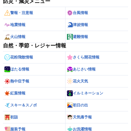
防災・減災メニュー
警報・注意報
台風情報
地震情報
津波情報
火山情報
避難情報
自然・季節・レジャー情報
花粉飛散情報
さくら開花情報
ほたる情報
あじさい情報
熱中症予報
花火天気
紅葉情報
イルミネーション
スキー＆スノボ
初日の出
初詣
天気痛予報
服装予報
お洗濯情報