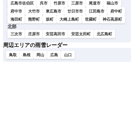
広島市佐伯区
呉市
竹原市
三原市
尾道市
福山市
府中市
大竹市
東広島市
廿日市市
江田島市
府中町
海田町
熊野町
坂町
大崎上島町
世羅町
神石高原町
北部
三次市
庄原市
安芸高田市
安芸太田町
北広島町
周辺エリアの雨雪レーダー
鳥取
島根
岡山
広島
山口