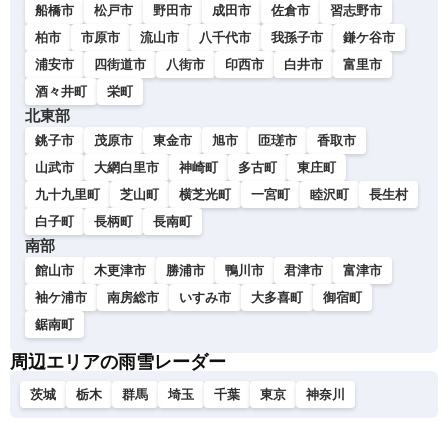
船橋市
松戸市
野田市
成田市
佐倉市
習志野市
柏市
市原市
流山市
八千代市
我孫子市
鎌ケ谷市
浦安市
四街道市
八街市
印西市
白井市
富里市
酒々井町
栄町
北東部
銚子市
茂原市
東金市
旭市
匝瑳市
香取市
山武市
大網白里市
神崎町
多古町
東庄町
九十九里町
芝山町
横芝光町
一宮町
睦沢町
長生村
白子町
長柄町
長南町
南部
館山市
木更津市
勝浦市
鴨川市
君津市
富津市
袖ケ浦市
南房総市
いすみ市
大多喜町
御宿町
鋸南町
周辺エリアの雨雪レーダー
茨城
栃木
群馬
埼玉
千葉
東京
神奈川