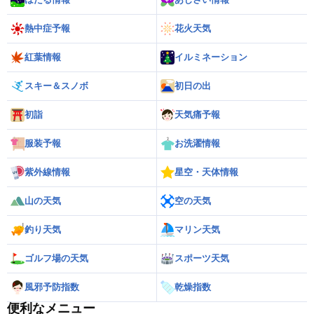
熱中症予報
花火天気
紅葉情報
イルミネーション
スキー＆スノボ
初日の出
初詣
天気痛予報
服装予報
お洗濯情報
紫外線情報
星空・天体情報
山の天気
空の天気
釣り天気
マリン天気
ゴルフ場の天気
スポーツ天気
風邪予防指数
乾燥指数
便利なメニュー