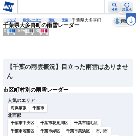
検索
現在地
天気
台風
雨雲レーダー
台風情報
地震情報
千葉県大多喜町
警報・注意報
2週間天気
ラ
トップ
雨雪レーダー
関東
千葉
雨雪
千葉県大多喜町の雨雪レーダー
明
る
い
【千葉の雨雲概況】目立った雨雲はありませ
暗
ん
い
市区町村別の雨雪レーダー
薄
い
人気のエリア
濃
海浜幕張
千葉市
い
北西部
千葉市中央区
千葉市花見川区
千葉市稲毛区
千葉市若葉区
千葉市緑区
千葉市美浜区
市川市