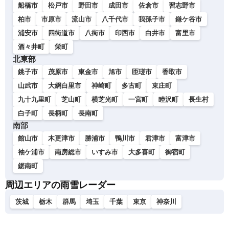
船橋市
松戸市
野田市
成田市
佐倉市
習志野市
柏市
市原市
流山市
八千代市
我孫子市
鎌ケ谷市
浦安市
四街道市
八街市
印西市
白井市
富里市
酒々井町
栄町
北東部
銚子市
茂原市
東金市
旭市
匝瑳市
香取市
山武市
大網白里市
神崎町
多古町
東庄町
九十九里町
芝山町
横芝光町
一宮町
睦沢町
長生村
白子町
長柄町
長南町
南部
館山市
木更津市
勝浦市
鴨川市
君津市
富津市
袖ケ浦市
南房総市
いすみ市
大多喜町
御宿町
鋸南町
周辺エリアの雨雪レーダー
茨城
栃木
群馬
埼玉
千葉
東京
神奈川