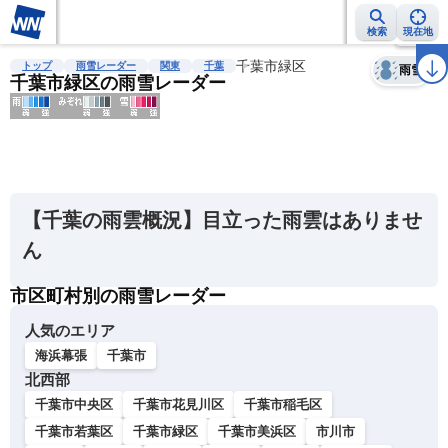
検索
現在地
天気
台風
雨雲レーダー
台風情報
地震情報
千葉市緑区
警報・注意報
2週間天気
ラ
トップ
雨雪レーダー
関東
千葉
雨雪
千葉市緑区の雨雪レーダー
明
る
い
【千葉の雨雲概況】目立った雨雲はありませ
暗
ん
い
市区町村別の雨雪レーダー
薄
い
人気のエリア
濃
海浜幕張
千葉市
い
北西部
千葉市中央区
千葉市花見川区
千葉市稲毛区
千葉市若葉区
千葉市緑区
千葉市美浜区
市川市