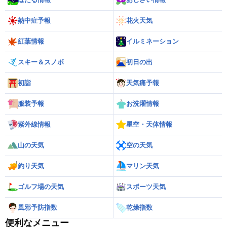
熱中症予報
花火天気
紅葉情報
イルミネーション
スキー＆スノボ
初日の出
初詣
天気痛予報
服装予報
お洗濯情報
紫外線情報
星空・天体情報
山の天気
空の天気
釣り天気
マリン天気
ゴルフ場の天気
スポーツ天気
風邪予防指数
乾燥指数
便利なメニュー