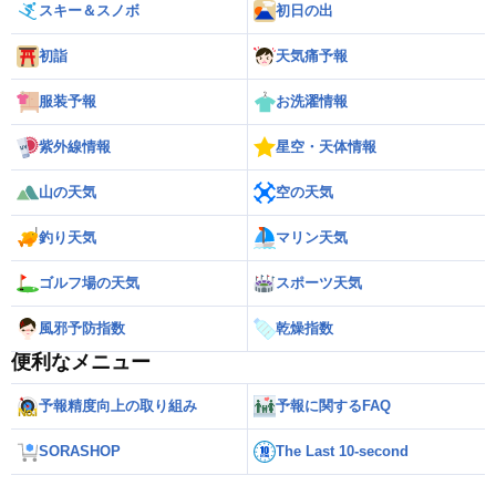
スキー＆スノボ
初日の出
初詣
天気痛予報
服装予報
お洗濯情報
紫外線情報
星空・天体情報
山の天気
空の天気
釣り天気
マリン天気
ゴルフ場の天気
スポーツ天気
風邪予防指数
乾燥指数
便利なメニュー
予報精度向上の取り組み
予報に関するFAQ
SORASHOP
The Last 10-second