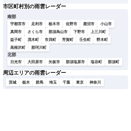
市区町村別の雨雲レーダー
南部
宇都宮市
足利市
栃木市
佐野市
鹿沼市
小山市
真岡市
さくら市
那須烏山市
下野市
上三川町
益子町
茂木町
市貝町
芳賀町
壬生町
野木町
高根沢町
那珂川町
北部
日光市
大田原市
矢板市
那須塩原市
塩谷町
那須町
周辺エリアの雨雲レーダー
茨城
栃木
群馬
埼玉
千葉
東京
神奈川