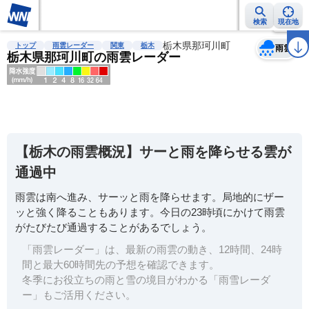
検索
現在地
天気
台風
雨雲レーダー
台風情報
地震情報
栃木県那珂川町
警報・注意報
2週間天気
ラ
トップ
雨雲レーダー
関東
栃木
雨雲
栃木県那珂川町の雨雲レーダー
明
る
い
【栃木の雨雲概況】サーと雨を降らせる雲が
暗
通過中
い
雨雲は南へ進み、サーッと雨を降らせます。局地的にザー
薄
ッと強く降ることもあります。今日の23時頃にかけて雨雲
い
がたびたび通過することがあるでしょう。
濃
「雨雲レーダー」は、最新の雨雲の動き、12時間、24時
い
間と最大60時間先の予想を確認できます。
冬季にお役立ちの雨と雪の境目がわかる「雨雪レーダ
ー」もご活用ください。