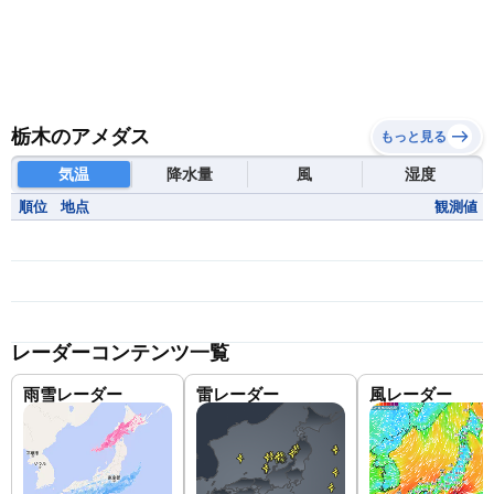
栃木のアメダス
もっと見る
気温
降水量
風
湿度
順位
地点
観測値
レーダーコンテンツ一覧
雨雪レーダー
雷レーダー
風レーダー