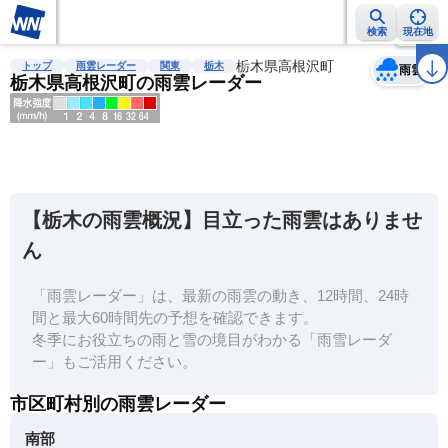
検索
現在地
天気
台風
雨雲レーダー
台風情報
地震情報
栃木県高根沢町
警報・注意報
2週間天気
ラ
トップ
雨雲レーダー
関東
栃木
雨雲
栃木県高根沢町の雨雲レーダー
明
る
い
【栃木の雨雲概況】目立った雨雲はありませ
暗
ん
い
「雨雲レーダー」は、最新の雨雲の動き、12時間、24時
薄
間と最大60時間先の予想を確認できます。
い
冬季にお役立ちの雨と雪の境目がわかる「雨雪レーダ
濃
ー」もご活用ください。
い
市区町村別の雨雲レーダー
南部