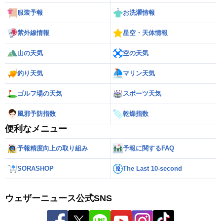
服装予報
お洗濯情報
紫外線情報
星空・天体情報
山の天気
空の天気
釣り天気
マリン天気
ゴルフ場の天気
スポーツ天気
風邪予防指数
乾燥指数
便利なメニュー
予報精度向上の取り組み
予報に関するFAQ
SORASHOP
The Last 10-second
ウェザーニュース公式SNS