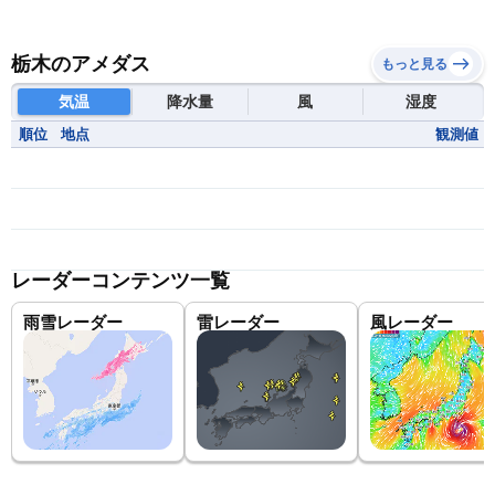
栃木のアメダス
もっと見る
気温
降水量
風
湿度
順位
地点
観測値
レーダーコンテンツ一覧
雨雪レーダー
雷レーダー
風レーダー