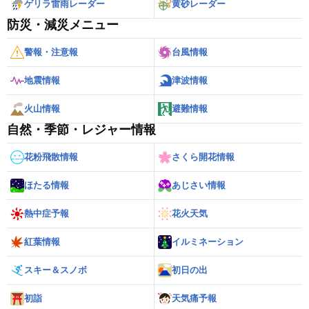
ゲリラ雷雨レーダー
黄砂レーダー
防災・減災メニュー
警報・注意報
台風情報
地震情報
津波情報
火山情報
避難情報
自然・季節・レジャー情報
花粉飛散情報
さくら開花情報
ほたる情報
あじさい情報
熱中症予報
花火天気
紅葉情報
イルミネーション
スキー＆スノボ
初日の出
初詣
天気痛予報