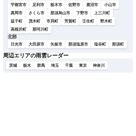
宇都宮市
足利市
栃木市
佐野市
鹿沼市
小山市
真岡市
さくら市
那須烏山市
下野市
上三川町
益子町
茂木町
市貝町
芳賀町
壬生町
野木町
高根沢町
那珂川町
北部
日光市
大田原市
矢板市
那須塩原市
塩谷町
那須町
周辺エリアの雨雲レーダー
茨城
栃木
群馬
埼玉
千葉
東京
神奈川