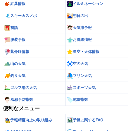
紅葉情報
イルミネーション
スキー＆スノボ
初日の出
初詣
天気痛予報
服装予報
お洗濯情報
紫外線情報
星空・天体情報
山の天気
空の天気
釣り天気
マリン天気
ゴルフ場の天気
スポーツ天気
風邪予防指数
乾燥指数
便利なメニュー
予報精度向上の取り組み
予報に関するFAQ