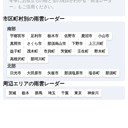
冬季にお役立ちの雨と雪の境目がわかる「雨雪レーダ
ー」もご活用ください。
市区町村別の雨雲レーダー
南部
宇都宮市
足利市
栃木市
佐野市
鹿沼市
小山市
真岡市
さくら市
那須烏山市
下野市
上三川町
益子町
茂木町
市貝町
芳賀町
壬生町
野木町
高根沢町
那珂川町
北部
日光市
大田原市
矢板市
那須塩原市
塩谷町
那須町
周辺エリアの雨雲レーダー
茨城
栃木
群馬
埼玉
千葉
東京
神奈川