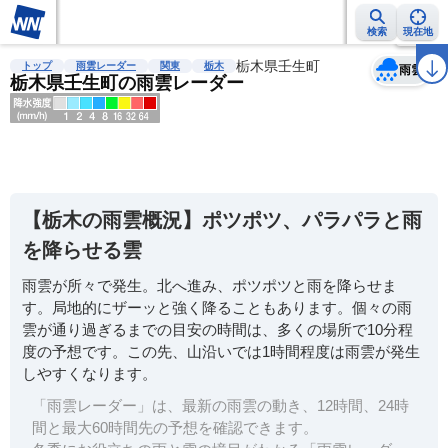
検索
現在地
天気
台風
雨雲レーダー
台風情報
地震情報
栃木県壬生町
警報・注意報
2週間天気
ラ
トップ
雨雲レーダー
関東
栃木
雨雲
栃木県壬生町の雨雲レーダー
明
る
い
【栃木の雨雲概況】ポツポツ、パラパラと雨
暗
を降らせる雲
い
雨雲が所々で発生。北へ進み、ポツポツと雨を降らせま
薄
す。局地的にザーッと強く降ることもあります。個々の雨
い
雲が通り過ぎるまでの目安の時間は、多くの場所で10分程
濃
度の予想です。この先、山沿いでは1時間程度は雨雲が発生
い
しやすくなります。
「雨雲レーダー」は、最新の雨雲の動き、12時間、24時
間と最大60時間先の予想を確認できます。