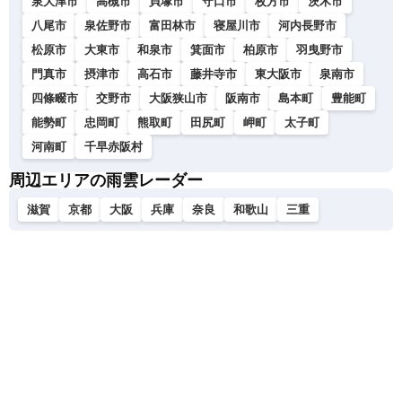
泉大津市
高槻市
貝塚市
守口市
枚方市
茨木市
八尾市
泉佐野市
富田林市
寝屋川市
河内長野市
松原市
大東市
和泉市
箕面市
柏原市
羽曳野市
門真市
摂津市
高石市
藤井寺市
東大阪市
泉南市
四條畷市
交野市
大阪狭山市
阪南市
島本町
豊能町
能勢町
忠岡町
熊取町
田尻町
岬町
太子町
河南町
千早赤阪村
周辺エリアの雨雲レーダー
滋賀
京都
大阪
兵庫
奈良
和歌山
三重