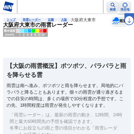
検索
現在地
天気
台風
雨雲レーダー
台風情報
地震情報
大阪府大東市
警報・注意報
2週間天気
ラ
トップ
雨雲レーダー
近畿
大阪
雨雲
大阪府大東市の雨雲レーダー
明
る
い
【大阪の雨雲概況】ポツポツ、パラパラと雨
暗
を降らせる雲
い
雨雲は南へ進み、ポツポツと雨を降らせます。局地的にパ
薄
ラパラと降ることもあります。個々の雨雲が通り過ぎるま
い
での目安の時間は、多くの場所で10分程度の予想です。こ
濃
の先、1時間程度は雨雲が発生しやすくなります。
い
「雨雲レーダー」は、最新の雨雲の動き、12時間、24時
間と最大60時間先の予想を確認できます。
冬季にお役立ちの雨と雪の境目がわかる「雨雪レーダ