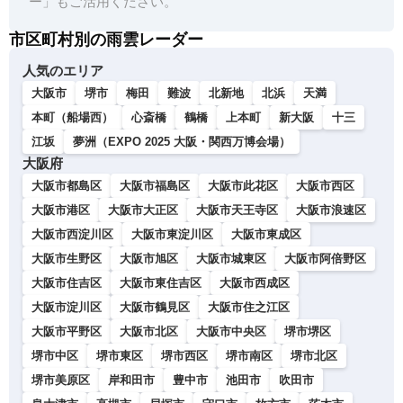
ー」もご活用ください。
市区町村別の雨雲レーダー
人気のエリア
大阪市
堺市
梅田
難波
北新地
北浜
天満
本町（船場西）
心斎橋
鶴橋
上本町
新大阪
十三
江坂
夢洲（EXPO 2025 大阪・関西万博会場）
大阪府
大阪市都島区
大阪市福島区
大阪市此花区
大阪市西区
大阪市港区
大阪市大正区
大阪市天王寺区
大阪市浪速区
大阪市西淀川区
大阪市東淀川区
大阪市東成区
大阪市生野区
大阪市旭区
大阪市城東区
大阪市阿倍野区
大阪市住吉区
大阪市東住吉区
大阪市西成区
大阪市淀川区
大阪市鶴見区
大阪市住之江区
大阪市平野区
大阪市北区
大阪市中央区
堺市堺区
堺市中区
堺市東区
堺市西区
堺市南区
堺市北区
堺市美原区
岸和田市
豊中市
池田市
吹田市