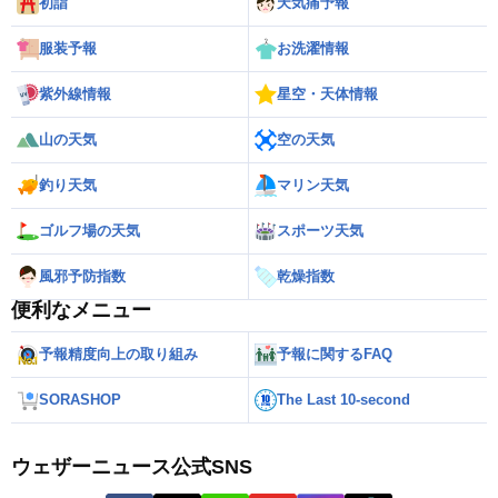
初詣
天気痛予報
服装予報
お洗濯情報
紫外線情報
星空・天体情報
山の天気
空の天気
釣り天気
マリン天気
ゴルフ場の天気
スポーツ天気
風邪予防指数
乾燥指数
便利なメニュー
予報精度向上の取り組み
予報に関するFAQ
SORASHOP
The Last 10-second
ウェザーニュース公式SNS