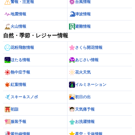
警報・注意報
台風情報
地震情報
津波情報
火山情報
避難情報
自然・季節・レジャー情報
花粉飛散情報
さくら開花情報
ほたる情報
あじさい情報
熱中症予報
花火天気
紅葉情報
イルミネーション
スキー＆スノボ
初日の出
初詣
天気痛予報
服装予報
お洗濯情報
紫外線情報
星空・天体情報