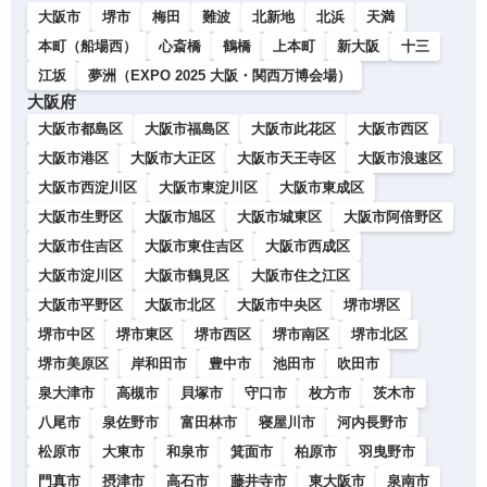
大阪市
堺市
梅田
難波
北新地
北浜
天満
本町（船場西）
心斎橋
鶴橋
上本町
新大阪
十三
江坂
夢洲（EXPO 2025 大阪・関西万博会場）
大阪府
大阪市都島区
大阪市福島区
大阪市此花区
大阪市西区
大阪市港区
大阪市大正区
大阪市天王寺区
大阪市浪速区
大阪市西淀川区
大阪市東淀川区
大阪市東成区
大阪市生野区
大阪市旭区
大阪市城東区
大阪市阿倍野区
大阪市住吉区
大阪市東住吉区
大阪市西成区
大阪市淀川区
大阪市鶴見区
大阪市住之江区
大阪市平野区
大阪市北区
大阪市中央区
堺市堺区
堺市中区
堺市東区
堺市西区
堺市南区
堺市北区
堺市美原区
岸和田市
豊中市
池田市
吹田市
泉大津市
高槻市
貝塚市
守口市
枚方市
茨木市
八尾市
泉佐野市
富田林市
寝屋川市
河内長野市
松原市
大東市
和泉市
箕面市
柏原市
羽曳野市
門真市
摂津市
高石市
藤井寺市
東大阪市
泉南市