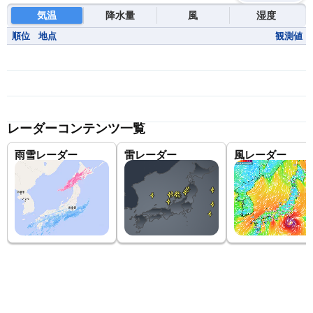
気温
降水量
風
湿度
順位
地点
観測値
レーダーコンテンツ一覧
雨雪レーダー
雷レーダー
風レーダー