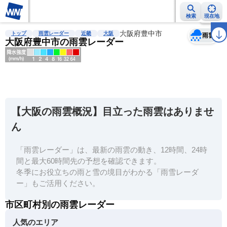
検索
現在地
天気
台風
雨雲レーダー
台風情報
地震情報
大阪府豊中市
警報・注意報
2週間天気
ラ
トップ
雨雲レーダー
近畿
大阪
雨雲
大阪府豊中市の雨雲レーダー
明
る
い
【大阪の雨雲概況】目立った雨雲はありませ
暗
ん
い
「雨雲レーダー」は、最新の雨雲の動き、12時間、24時
薄
間と最大60時間先の予想を確認できます。
い
冬季にお役立ちの雨と雪の境目がわかる「雨雪レーダ
濃
ー」もご活用ください。
い
市区町村別の雨雲レーダー
人気のエリア