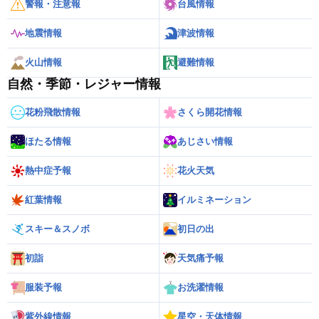
警報・注意報
台風情報
地震情報
津波情報
火山情報
避難情報
自然・季節・レジャー情報
花粉飛散情報
さくら開花情報
ほたる情報
あじさい情報
熱中症予報
花火天気
紅葉情報
イルミネーション
スキー＆スノボ
初日の出
初詣
天気痛予報
服装予報
お洗濯情報
紫外線情報
星空・天体情報