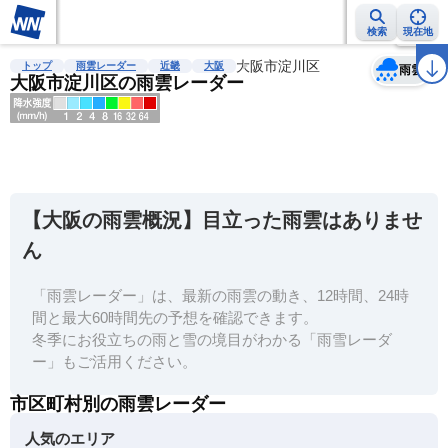
検索
現在地
天気
台風
雨雲レーダー
台風情報
地震情報
大阪市淀川区
警報・注意報
2週間天気
ラ
トップ
雨雲レーダー
近畿
大阪
雨雲
大阪市淀川区の雨雲レーダー
明
る
い
【大阪の雨雲概況】目立った雨雲はありませ
暗
ん
い
「雨雲レーダー」は、最新の雨雲の動き、12時間、24時
薄
間と最大60時間先の予想を確認できます。
い
冬季にお役立ちの雨と雪の境目がわかる「雨雪レーダ
濃
ー」もご活用ください。
い
市区町村別の雨雲レーダー
人気のエリア