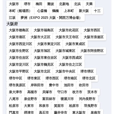
大阪市
堺市
梅田
難波
北新地
北浜
天満
本町（船場西）
心斎橋
鶴橋
上本町
新大阪
十三
江坂
夢洲（EXPO 2025 大阪・関西万博会場）
大阪府
大阪市都島区
大阪市福島区
大阪市此花区
大阪市西区
大阪市港区
大阪市大正区
大阪市天王寺区
大阪市浪速区
大阪市西淀川区
大阪市東淀川区
大阪市東成区
大阪市生野区
大阪市旭区
大阪市城東区
大阪市阿倍野区
大阪市住吉区
大阪市東住吉区
大阪市西成区
大阪市淀川区
大阪市鶴見区
大阪市住之江区
大阪市平野区
大阪市北区
大阪市中央区
堺市堺区
堺市中区
堺市東区
堺市西区
堺市南区
堺市北区
堺市美原区
岸和田市
豊中市
池田市
吹田市
泉大津市
高槻市
貝塚市
守口市
枚方市
茨木市
八尾市
泉佐野市
富田林市
寝屋川市
河内長野市
松原市
大東市
和泉市
箕面市
柏原市
羽曳野市
門真市
摂津市
高石市
藤井寺市
東大阪市
泉南市