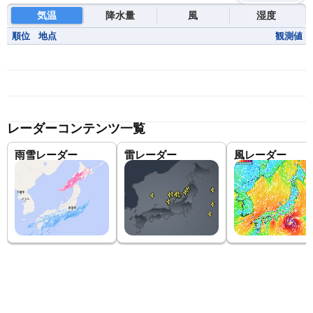
気温
降水量
風
湿度
順位
地点
観測値
レーダーコンテンツ一覧
雨雪レーダー
雷レーダー
風レーダー