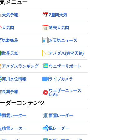
気メニュー
天気予報
2週間天気
天気図
過去天気図
気象衛星
お天気ニュース
世界天気
アメダス(実況天気)
アメダスランキング
ウェザーリポート
河川水位情報
ライブカメラ
ウェザーニュース
長期予報
LiVE
ーダーコンテンツ
雨雲レーダー
雨雪レーダー
積雪レーダー
風レーダー