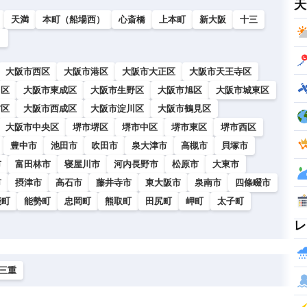
天
天満
本町（船場西）
心斎橋
上本町
新大阪
十三
）
大阪市西区
大阪市港区
大阪市大正区
大阪市天王寺区
川区
大阪市東成区
大阪市生野区
大阪市旭区
大阪市城東区
吉区
大阪市西成区
大阪市淀川区
大阪市鶴見区
大阪市中央区
堺市堺区
堺市中区
堺市東区
堺市西区
豊中市
池田市
吹田市
泉大津市
高槻市
貝塚市
市
富田林市
寝屋川市
河内長野市
松原市
大東市
市
摂津市
高石市
藤井寺市
東大阪市
泉南市
四條畷市
能町
能勢町
忠岡町
熊取町
田尻町
岬町
太子町
レ
三重