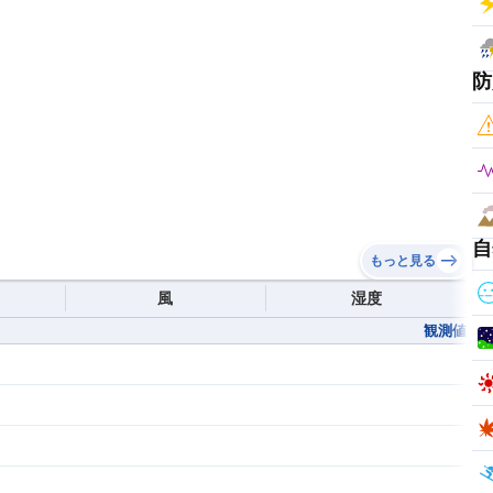
防
自
もっと見る
風
湿度
観測値