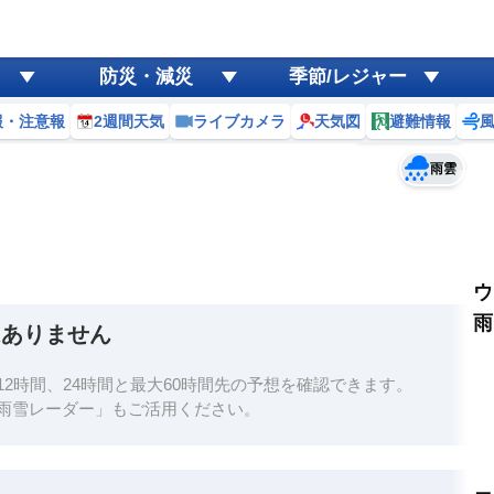
ゲリラ
風
防災・減災
季節/レジャー
黄砂
報・注意報
2週間天気
ライブカメラ
天気図
避難情報
予報士コメント
天気
台風
雨雲
ウ
雨
はありません
2時間、24時間と最大60時間先の予想を確認できます。
雨雪レーダー」もご活用ください。