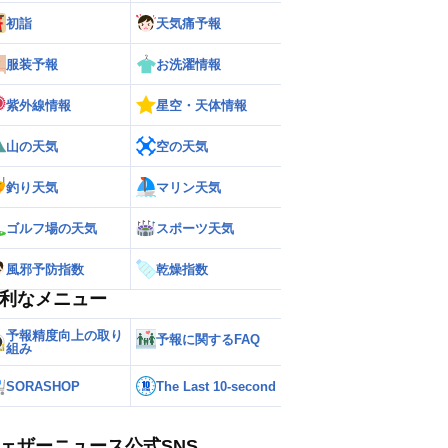
初詣
天気痛予報
ー
世界の雨雲レーダー
服装予報
お洗濯情報
紫外線情報
星空・天体情報
山の天気
空の天気
釣り天気
マリン天気
ゴルフ場の天気
スポーツ天気
風邪予防指数
乾燥指数
利なメニュー
予報精度向上の取り
予報に関するFAQ
組み
SORASHOP
The Last 10-second
ェザーニュース公式SNS