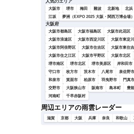
人気のエリア
い
大阪市
堺市
梅田
難波
北新地
北浜
江坂
夢洲（EXPO 2025 大阪・関西万博会場
大阪府
大阪市都島区
大阪市福島区
大阪市此花区
大阪市浪速区
大阪市西淀川区
大阪市東淀
大阪市阿倍野区
大阪市住吉区
大阪市東住
大阪市住之江区
大阪市平野区
大阪市北区
堺市南区
堺市北区
堺市美原区
岸和田市
守口市
枚方市
茨木市
八尾市
泉佐野
和泉市
箕面市
柏原市
羽曳野市
門真
交野市
大阪狭山市
阪南市
島本町
豊
河南町
千早赤阪村
周辺エリアの雨雲レーダー
滋賀
京都
大阪
兵庫
奈良
和歌山