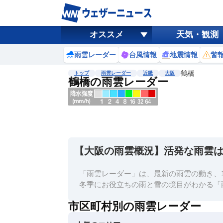
オススメ
天気・観測
雨雲レーダー
台風情報
地震情報
警
鶴橋
トップ
雨雲レーダー
近畿
大阪
鶴橋の雨雲レーダー
地図選択
背景色調整
明
る
い
【大阪の雨雲概況】活発な雨雲
暗
い
「雨雲レーダー」は、最新の雨雲の動き、1
濃淡調整
冬季にお役立ちの雨と雪の境目がわかる「
薄
市区町村別の雨雲レーダー
い
濃