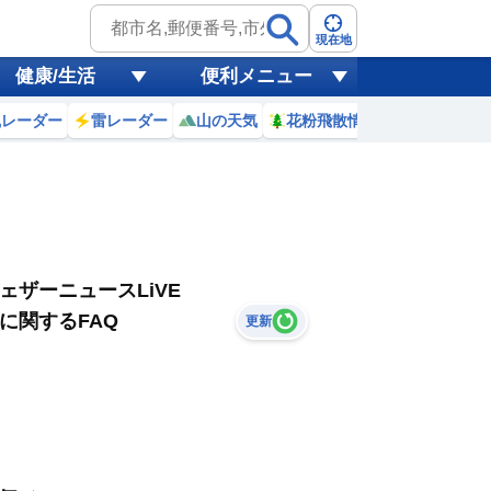
現在地
健康/生活
便利メニュー
風レーダー
雷レーダー
山の天気
花粉飛散情報
世界天気
ェザーニュースLiVE
に関するFAQ
更新