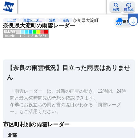
検索
現在地
天気
台風
雨雲レーダー
台風情報
地震情報
奈良県大淀町
警報・注意報
2週間天気
ラ
トップ
雨雲レーダー
近畿
奈良
雨雲
奈良県大淀町の雨雲レーダー
明
る
い
【奈良の雨雲概況】目立った雨雲はありませ
暗
ん
い
「雨雲レーダー」は、最新の雨雲の動き、12時間、24時
薄
間と最大60時間先の予想を確認できます。
い
冬季にお役立ちの雨と雪の境目がわかる「雨雪レーダ
濃
ー」もご活用ください。
い
市区町村別の雨雲レーダー
北部