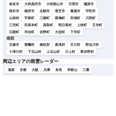
奈良市
大和高田市
大和郡山市
天理市
橿原市
桜井市
御所市
生駒市
香芝市
葛城市
宇陀市
山添村
平群町
三郷町
斑鳩町
安堵町
川西町
三宅町
田原本町
高取町
明日香村
上牧町
王寺町
広陵町
河合町
吉野町
大淀町
下市町
南部
五條市
曽爾村
御杖村
黒滝村
天川村
野迫川村
十津川村
下北山村
上北山村
川上村
東吉野村
周辺エリアの雨雲レーダー
滋賀
京都
大阪
兵庫
奈良
和歌山
三重