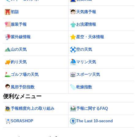
初詣
天気痛予報
服装予報
お洗濯情報
紫外線情報
星空・天体情報
山の天気
空の天気
釣り天気
マリン天気
ゴルフ場の天気
スポーツ天気
風邪予防指数
乾燥指数
便利なメニュー
予報精度向上の取り組み
予報に関するFAQ
SORASHOP
The Last 10-second