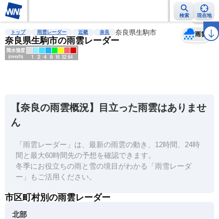
検索
現在地
天気
台風
雨雲レーダー
台風情報
地震情報
奈良県生駒市
警報・注意報
2週間天気
ラ
トップ
雨雲レーダー
近畿
奈良
雨雲
奈良県生駒市の雨雲レーダー
明
る
い
【奈良の雨雲概況】目立った雨雲はありませ
暗
ん
い
「雨雲レーダー」は、最新の雨雲の動き、12時間、24時
薄
間と最大60時間先の予想を確認できます。
い
冬季にお役立ちの雨と雪の境目がわかる「雨雪レーダ
濃
ー」もご活用ください。
い
市区町村別の雨雲レーダー
北部