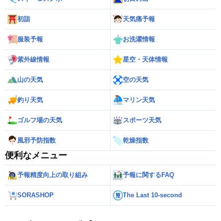
初詣
天気痛予報
服装予報
お洗濯情報
紫外線情報
星空・天体情報
山の天気
空の天気
釣り天気
マリン天気
ゴルフ場の天気
スポーツ天気
風邪予防指数
乾燥指数
便利なメニュー
予報精度向上の取り組み
予報に関するFAQ
SORASHOP
The Last 10-second