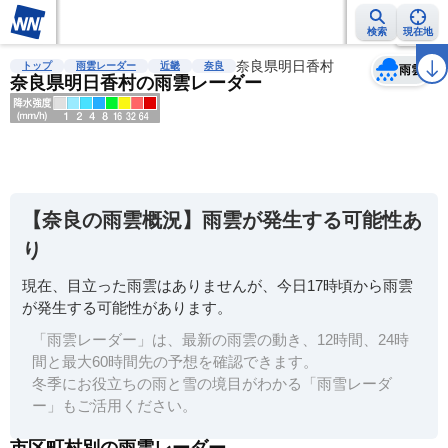
検索
現在地
天気
台風
雨雲レーダー
台風情報
地震情報
奈良県明日香村
警報・注意報
2週間天気
ラ
トップ
雨雲レーダー
近畿
奈良
雨雲
奈良県明日香村の雨雲レーダー
明
る
い
【奈良の雨雲概況】雨雲が発生する可能性あ
暗
り
い
現在、目立った雨雲はありませんが、今日17時頃から雨雲
薄
が発生する可能性があります。
い
「雨雲レーダー」は、最新の雨雲の動き、12時間、24時
濃
間と最大60時間先の予想を確認できます。
い
冬季にお役立ちの雨と雪の境目がわかる「雨雪レーダ
ー」もご活用ください。