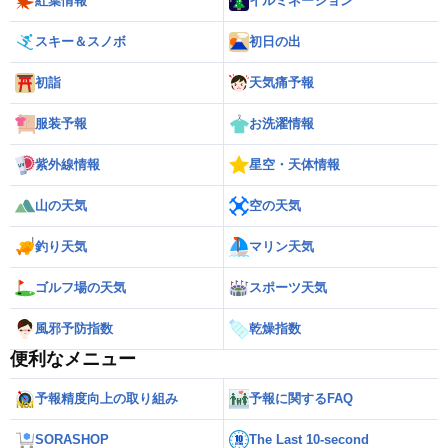
紅葉情報
イルミネーション
スキー＆スノボ
初日の出
初詣
天気痛予報
服装予報
お洗濯情報
紫外線情報
星空・天体情報
山の天気
空の天気
釣り天気
マリン天気
ゴルフ場の天気
スポーツ天気
風邪予防指数
乾燥指数
便利なメニュー
予報精度向上の取り組み
予報に関するFAQ
SORASHOP
The Last 10-second