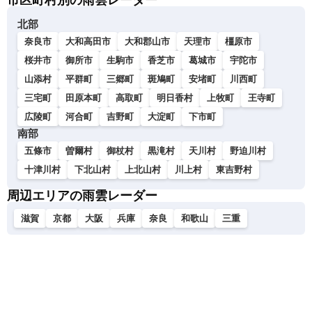
市区町村別の雨雲レーダー
北部
奈良市
大和高田市
大和郡山市
天理市
橿原市
桜井市
御所市
生駒市
香芝市
葛城市
宇陀市
山添村
平群町
三郷町
斑鳩町
安堵町
川西町
三宅町
田原本町
高取町
明日香村
上牧町
王寺町
広陵町
河合町
吉野町
大淀町
下市町
南部
五條市
曽爾村
御杖村
黒滝村
天川村
野迫川村
十津川村
下北山村
上北山村
川上村
東吉野村
周辺エリアの雨雲レーダー
滋賀
京都
大阪
兵庫
奈良
和歌山
三重