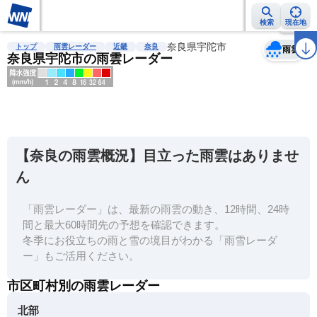
検索
現在地
天気
台風
雨雲レーダー
台風情報
地震情報
奈良県宇陀市
警報・注意報
2週間天気
ラ
トップ
雨雲レーダー
近畿
奈良
雨雲
奈良県宇陀市の雨雲レーダー
明
る
い
【奈良の雨雲概況】目立った雨雲はありませ
暗
ん
い
「雨雲レーダー」は、最新の雨雲の動き、12時間、24時
薄
間と最大60時間先の予想を確認できます。
い
冬季にお役立ちの雨と雪の境目がわかる「雨雪レーダ
濃
ー」もご活用ください。
い
市区町村別の雨雲レーダー
北部