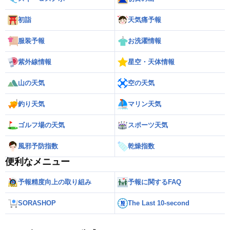
初詣
天気痛予報
服装予報
お洗濯情報
紫外線情報
星空・天体情報
山の天気
空の天気
釣り天気
マリン天気
ゴルフ場の天気
スポーツ天気
風邪予防指数
乾燥指数
便利なメニュー
予報精度向上の取り組み
予報に関するFAQ
SORASHOP
The Last 10-second