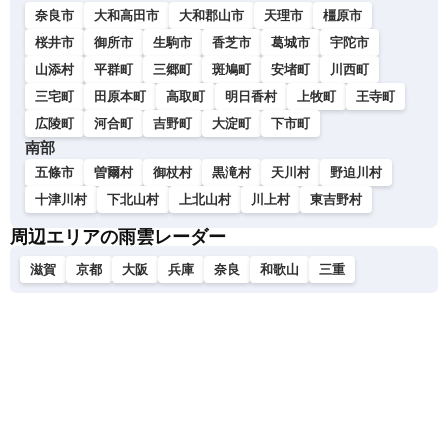
奈良市
大和高田市
大和郡山市
天理市
橿原市
桜井市
御所市
生駒市
香芝市
葛城市
宇陀市
山添村
平群町
三郷町
斑鳩町
安堵町
川西町
三宅町
田原本町
高取町
明日香村
上牧町
王寺町
広陵町
河合町
吉野町
大淀町
下市町
南部
五條市
曽爾村
御杖村
黒滝村
天川村
野迫川村
十津川村
下北山村
上北山村
川上村
東吉野村
周辺エリアの雨雲レーダー
滋賀
京都
大阪
兵庫
奈良
和歌山
三重