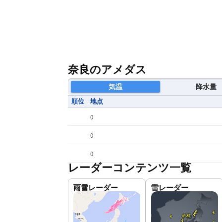
奈良のアメダス
気温
降水量
順位
地点
(
)
(
)
(
)
レーダーコンテンツ一覧
雨雪レーダー
雷レーダー