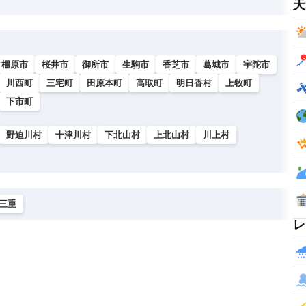
天
橿原市
桜井市
御所市
生駒市
香芝市
葛城市
宇陀市
川西町
三宅町
田原本町
高取町
明日香村
上牧町
下市町
野迫川村
十津川村
下北山村
上北山村
川上村
三重
レ