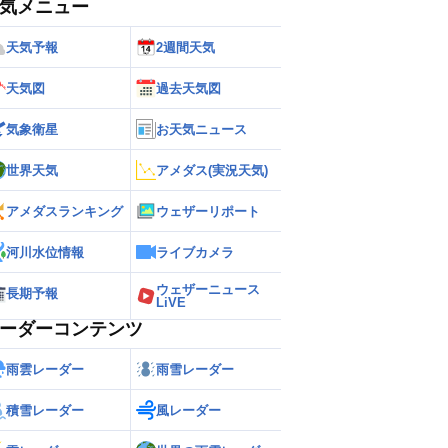
気メニュー
天気予報
2週間天気
天気図
過去天気図
気象衛星
お天気ニュース
世界天気
アメダス(実況天気)
アメダスランキング
ウェザーリポート
河川水位情報
ライブカメラ
ウェザーニュース
長期予報
LiVE
ーダーコンテンツ
雨雲レーダー
雨雪レーダー
積雪レーダー
風レーダー