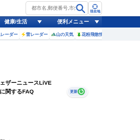
現在地
健康/生活
便利メニュー
風レーダー
雷レーダー
山の天気
花粉飛散情報
世界天気
ェザーニュースLiVE
に関するFAQ
更新