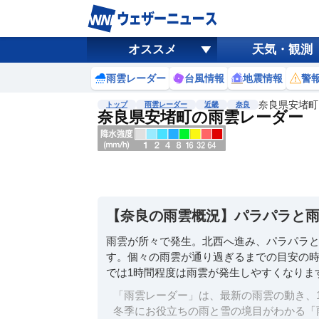
オススメ
天気・観測
雨雲レーダー
台風情報
地震情報
警
奈良県安堵町
トップ
雨雲レーダー
近畿
奈良
奈良県安堵町の雨雲レーダー
地図選択
背景色調整
明
る
い
【奈良の雨雲概況】パラパラと
暗
い
雨雲が所々で発生。北西へ進み、パラパラ
す。個々の雨雲が通り過ぎるまでの目安の時
濃淡調整
では1時間程度は雨雲が発生しやすくなりま
薄
い
「雨雲レーダー」は、最新の雨雲の動き、1
濃
冬季にお役立ちの雨と雪の境目がわかる「