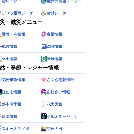
雷レーダー
世界の雨雲レーダー
ゲリラ雷雨レーダー
黄砂レーダー
災・減災メニュー
警報・注意報
台風情報
地震情報
津波情報
火山情報
避難情報
然・季節・レジャー情報
花粉飛散情報
さくら開花情報
ほたる情報
あじさい情報
熱中症予報
花火天気
ー
世界の雨雲レーダー
紅葉情報
イルミネーション
スキー＆スノボ
初日の出