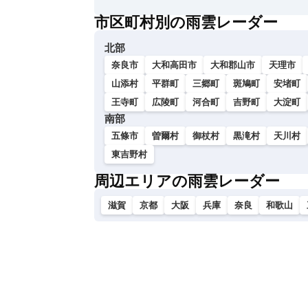
い
市区町村別の雨雲レーダー
北部
奈良市
大和高田市
大和郡山市
天理市
山添村
平群町
三郷町
斑鳩町
安堵町
王寺町
広陵町
河合町
吉野町
大淀町
南部
五條市
曽爾村
御杖村
黒滝村
天川村
東吉野村
周辺エリアの雨雲レーダー
滋賀
京都
大阪
兵庫
奈良
和歌山