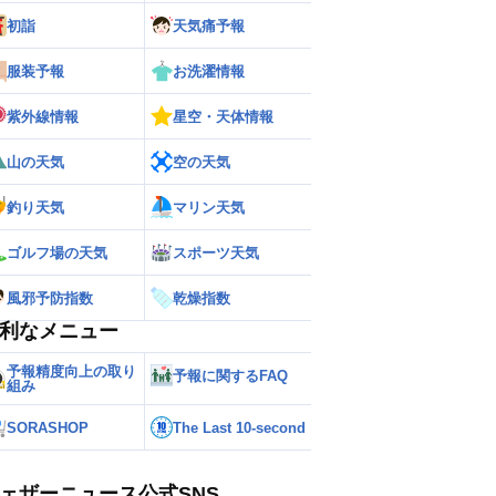
初詣
天気痛予報
服装予報
お洗濯情報
紫外線情報
星空・天体情報
山の天気
空の天気
釣り天気
マリン天気
ゴルフ場の天気
スポーツ天気
風邪予防指数
乾燥指数
利なメニュー
予報精度向上の取り
予報に関するFAQ
組み
SORASHOP
The Last 10-second
ェザーニュース公式SNS