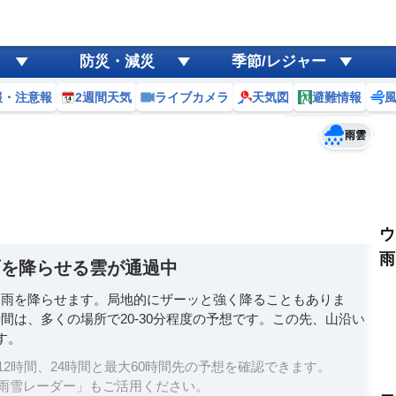
ゲリラ
風
防災・減災
季節/レジャー
黄砂
報・注意報
2週間天気
ライブカメラ
天気図
避難情報
予報士コメント
天気
台風
雨雲
ウ
雨
雨を降らせる雲が通過中
と雨を降らせます。局地的にザーッと強く降ることもありま
間は、多くの場所で20-30分程度の予想です。この先、山沿い
す。
2時間、24時間と最大60時間先の予想を確認できます。
雨雪レーダー」もご活用ください。