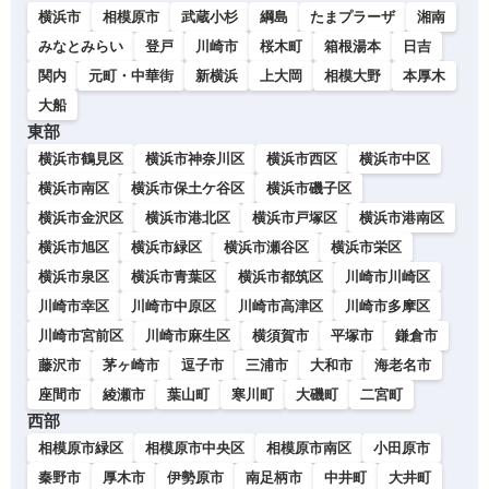
横浜市
相模原市
武蔵小杉
綱島
たまプラーザ
湘南
みなとみらい
登戸
川崎市
桜木町
箱根湯本
日吉
関内
元町・中華街
新横浜
上大岡
相模大野
本厚木
大船
東部
横浜市鶴見区
横浜市神奈川区
横浜市西区
横浜市中区
横浜市南区
横浜市保土ケ谷区
横浜市磯子区
横浜市金沢区
横浜市港北区
横浜市戸塚区
横浜市港南区
横浜市旭区
横浜市緑区
横浜市瀬谷区
横浜市栄区
横浜市泉区
横浜市青葉区
横浜市都筑区
川崎市川崎区
川崎市幸区
川崎市中原区
川崎市高津区
川崎市多摩区
川崎市宮前区
川崎市麻生区
横須賀市
平塚市
鎌倉市
藤沢市
茅ヶ崎市
逗子市
三浦市
大和市
海老名市
座間市
綾瀬市
葉山町
寒川町
大磯町
二宮町
西部
相模原市緑区
相模原市中央区
相模原市南区
小田原市
秦野市
厚木市
伊勢原市
南足柄市
中井町
大井町