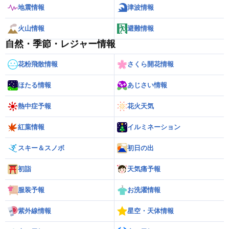
地震情報
津波情報
火山情報
避難情報
自然・季節・レジャー情報
花粉飛散情報
さくら開花情報
ほたる情報
あじさい情報
熱中症予報
花火天気
紅葉情報
イルミネーション
スキー＆スノボ
初日の出
初詣
天気痛予報
服装予報
お洗濯情報
紫外線情報
星空・天体情報