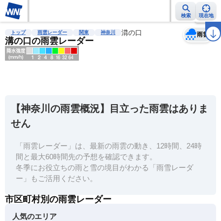
検索
現在地
天気
台風
雨雲レーダー
台風情報
地震情報
溝の口
警報・注意報
2週間天気
ラ
トップ
雨雲レーダー
関東
神奈川
雨雲
溝の口の雨雲レーダー
明
る
い
【神奈川の雨雲概況】目立った雨雲はありま
暗
せん
い
「雨雲レーダー」は、最新の雨雲の動き、12時間、24時
薄
間と最大60時間先の予想を確認できます。
い
冬季にお役立ちの雨と雪の境目がわかる「雨雪レーダ
濃
ー」もご活用ください。
い
市区町村別の雨雲レーダー
人気のエリア