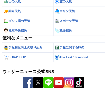
山の天気
空の天気
釣り天気
マリン天気
ゴルフ場の天気
スポーツ天気
風邪予防指数
乾燥指数
便利なメニュー
予報精度向上の取り組み
予報に関するFAQ
SORASHOP
The Last 10-second
ウェザーニュース公式SNS