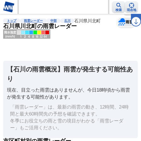
検索
現在地
天気
台風
雨雲レーダー
台風情報
地震情報
石川県川北町
警報・注意報
2週間天気
ラ
トップ
雨雲レーダー
中部
石川
雨雲
石川県川北町の雨雲レーダー
明
る
い
【石川の雨雲概況】雨雲が発生する可能性あ
暗
り
い
現在、目立った雨雲はありませんが、今日18時頃から雨雲
薄
が発生する可能性があります。
い
「雨雲レーダー」は、最新の雨雲の動き、12時間、24時
濃
間と最大60時間先の予想を確認できます。
い
冬季にお役立ちの雨と雪の境目がわかる「雨雪レーダ
ー」もご活用ください。