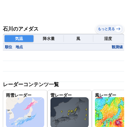
石川のアメダス
もっと見る
気温
降水量
風
湿度
順位
地点
観測値
レーダーコンテンツ一覧
雨雪レーダー
雷レーダー
風レーダー