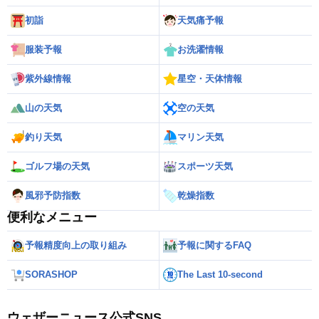
初詣
天気痛予報
服装予報
お洗濯情報
紫外線情報
星空・天体情報
山の天気
空の天気
釣り天気
マリン天気
ゴルフ場の天気
スポーツ天気
風邪予防指数
乾燥指数
便利なメニュー
予報精度向上の取り組み
予報に関するFAQ
SORASHOP
The Last 10-second
ウェザーニュース公式SNS