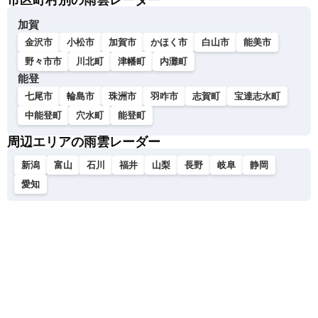
市区町村別の雨雲レーダー
加賀
金沢市
小松市
加賀市
かほく市
白山市
能美市
野々市市
川北町
津幡町
内灘町
能登
七尾市
輪島市
珠洲市
羽咋市
志賀町
宝達志水町
中能登町
穴水町
能登町
周辺エリアの雨雲レーダー
新潟
富山
石川
福井
山梨
長野
岐阜
静岡
愛知