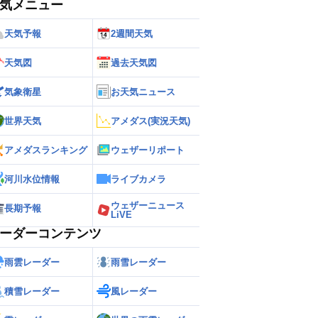
気メニュー
天気予報
2週間天気
天気図
過去天気図
気象衛星
お天気ニュース
世界天気
アメダス(実況天気)
アメダスランキング
ウェザーリポート
河川水位情報
ライブカメラ
ウェザーニュース
長期予報
LiVE
ーダーコンテンツ
雨雲レーダー
雨雪レーダー
積雪レーダー
風レーダー