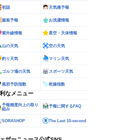
初詣
天気痛予報
服装予報
お洗濯情報
紫外線情報
星空・天体情報
山の天気
空の天気
釣り天気
マリン天気
ゴルフ場の天気
スポーツ天気
風邪予防指数
乾燥指数
利なメニュー
予報精度向上の取り
予報に関するFAQ
組み
SORASHOP
The Last 10-second
ェザーニュース公式SNS