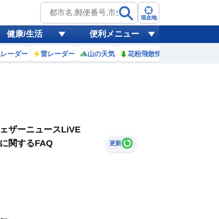
現在地
健康/生活
便利メニュー
風レーダー
雷レーダー
山の天気
花粉飛散情報
世界天気
ェザーニュースLiVE
に関するFAQ
更新