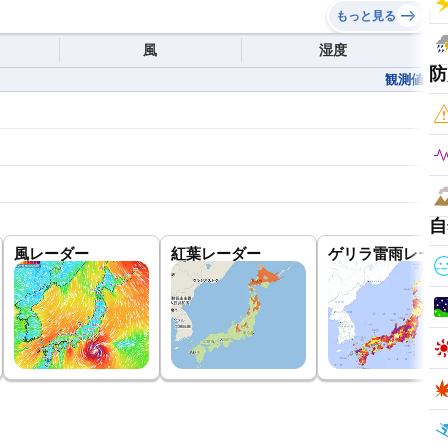
もっと見る
風
湿度
防
観測値
自
風レーダー
紅葉レーダー
ゲリラ雷雨レーダ