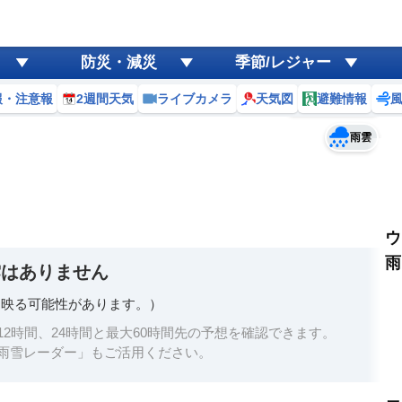
ゲリラ
風
防災・減災
季節/レジャー
黄砂
報・注意報
2週間天気
ライブカメラ
天気図
避難情報
予報士コメント
天気
台風
雨雲
ウ
雨
雲はありません
く映る可能性があります。）
2時間、24時間と最大60時間先の予想を確認できます。
雨雪レーダー」もご活用ください。