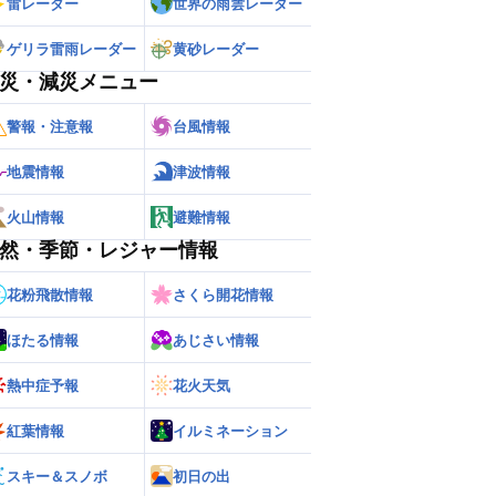
雷レーダー
世界の雨雲レーダー
ゲリラ雷雨レーダー
黄砂レーダー
災・減災メニュー
警報・注意報
台風情報
地震情報
津波情報
火山情報
避難情報
然・季節・レジャー情報
ー
世界の雨雲レーダー
花粉飛散情報
さくら開花情報
ほたる情報
あじさい情報
熱中症予報
花火天気
紅葉情報
イルミネーション
スキー＆スノボ
初日の出