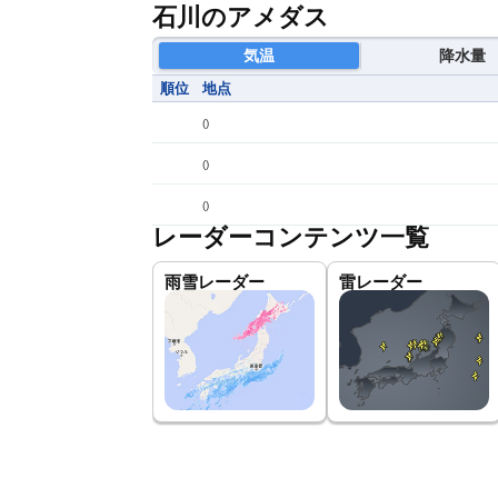
石川のアメダス
気温
降水量
順位
地点
(
)
(
)
(
)
レーダーコンテンツ一覧
雨雪レーダー
雷レーダー