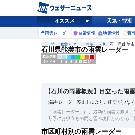
オススメ
天気・観測
雨雲レーダー
台風情報
地震情報
警
石川県能美市
トップ
雨雲レーダー
中部
石川
石川県能美市の雨雲レーダー
地図選択
背景色調整
明
る
い
【石川の雨雲概況】目立った雨
暗
い
（福井レーダー停止中により、雨雲が少な
濃淡調整
「雨雲レーダー」は、最新の雨雲の動き、1
薄
冬季にお役立ちの雨と雪の境目がわかる「
い
市区町村別の雨雲レーダー
濃