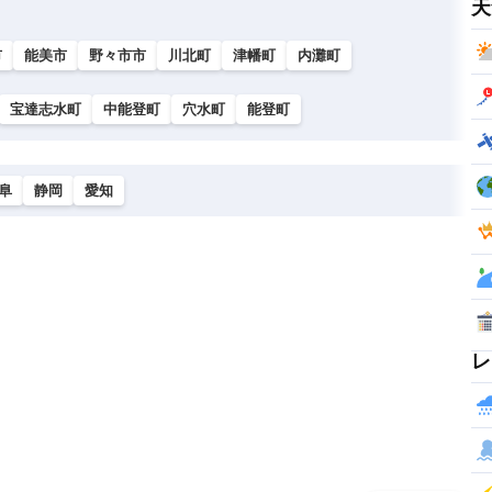
天
市
能美市
野々市市
川北町
津幡町
内灘町
宝達志水町
中能登町
穴水町
能登町
阜
静岡
愛知
レ