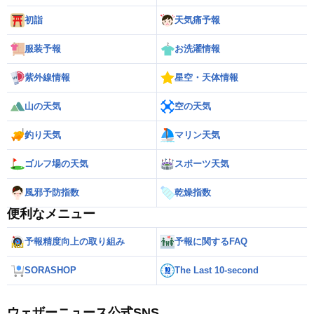
初詣
天気痛予報
服装予報
お洗濯情報
紫外線情報
星空・天体情報
山の天気
空の天気
釣り天気
マリン天気
ゴルフ場の天気
スポーツ天気
風邪予防指数
乾燥指数
便利なメニュー
予報精度向上の取り組み
予報に関するFAQ
SORASHOP
The Last 10-second
ウェザーニュース公式SNS