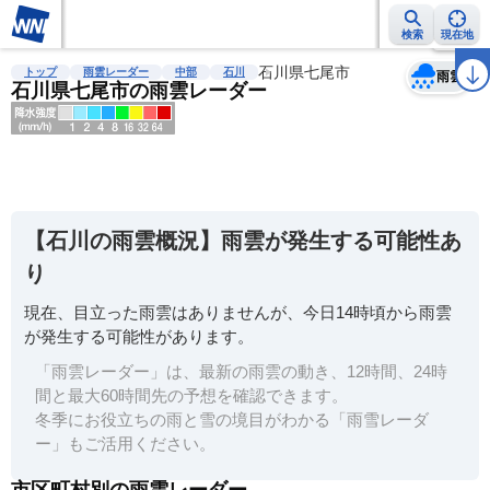
検索
現在地
天気
台風
雨雲レーダー
台風情報
地震情報
石川県七尾市
警報・注意報
2週間天気
ラ
トップ
雨雲レーダー
中部
石川
雨雲
石川県七尾市の雨雲レーダー
明
る
い
【石川の雨雲概況】雨雲が発生する可能性あ
暗
り
い
現在、目立った雨雲はありませんが、今日14時頃から雨雲
薄
が発生する可能性があります。
い
「雨雲レーダー」は、最新の雨雲の動き、12時間、24時
濃
間と最大60時間先の予想を確認できます。
い
冬季にお役立ちの雨と雪の境目がわかる「雨雪レーダ
ー」もご活用ください。