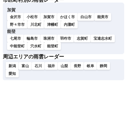
市区町村別の雨雲レーダー
加賀
金沢市
小松市
加賀市
かほく市
白山市
能美市
野々市市
川北町
津幡町
内灘町
能登
七尾市
輪島市
珠洲市
羽咋市
志賀町
宝達志水町
中能登町
穴水町
能登町
周辺エリアの雨雲レーダー
新潟
富山
石川
福井
山梨
長野
岐阜
静岡
愛知