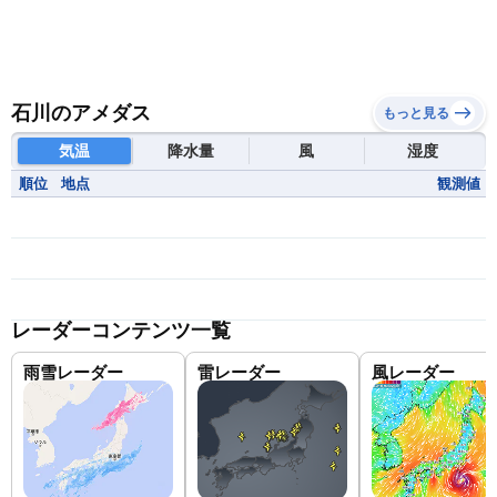
石川のアメダス
もっと見る
気温
降水量
風
湿度
順位
地点
観測値
レーダーコンテンツ一覧
雨雪レーダー
雷レーダー
風レーダー